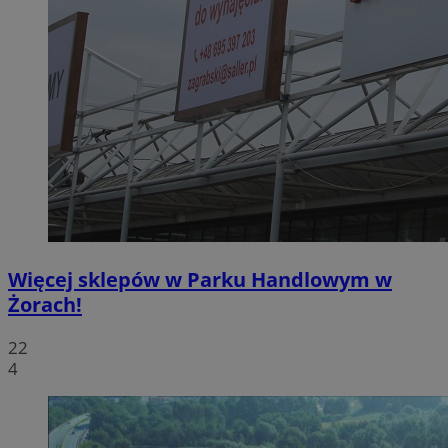
Więcej sklepów w Parku Handlowym w
Żorach!
22
4