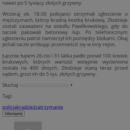
nawet po 5 tysięcy złotych grzywny.
Wczoraj ok. 18.00 policjanci otrzymali zgłoszenie o
mężczyznach, którzy kradną kostkę brukową. Złodzieje
zostali zauważeni na osiedlu Pawlikowskiego, gdy do
taczek pakowali betonowy łup. Po telefonicznym
zgłoszeniu patrol namierzył ich pomiędzy blokami. Obaj
pchali taczki próbując przemieścić się w inny rejon.
Łącznie łupem 26-cio i 31-latka padło ponad 100 kostek
brukowych, których wartość wstępnie wycieniona
została na 400 złotych. Złodzieje staną teraz przed
sądem, grozi im do 5 tys. złotych grzywny.
Słuchaj
⏵︎
Tagi:
policja
kradzież
zatrzymanie
Udostępnij