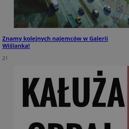
Znamy kolejnych najemców w Galerii
Wiślanka!
21