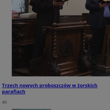
Trzech nowych proboszczów w żorskich
parafiach
40