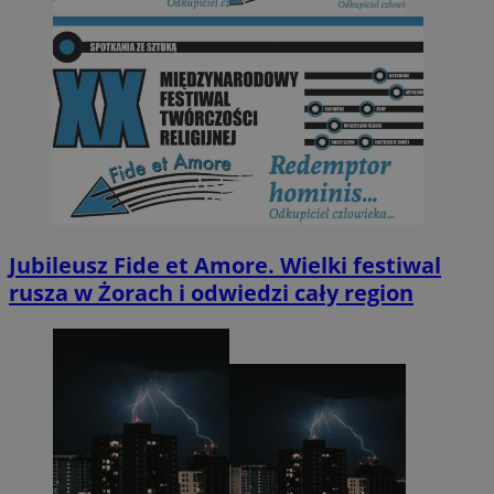
Jubileusz Fide et Amore. Wielki festiwal
rusza w Żorach i odwiedzi cały region