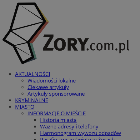
AKTUALNOŚCI
Wiadomości lokalne
Ciekawe artykuły
Artykuły sponsorowane
KRYMINALNE
MIASTO
INFORMACJE O MIEŚCIE
Historia miasta
Ważne adresy i telefony
Harmonogram wywozu odpadów
Parafie i msze święte w Żorach