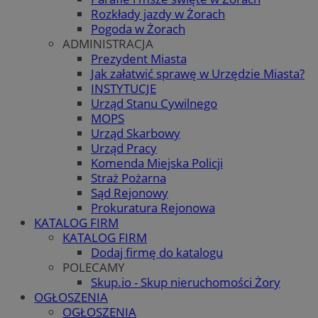
Rozkłady jazdy w Żorach
Pogoda w Żorach
ADMINISTRACJA
Prezydent Miasta
Jak załatwić sprawę w Urzędzie Miasta?
INSTYTUCJE
Urząd Stanu Cywilnego
MOPS
Urząd Skarbowy
Urząd Pracy
Komenda Miejska Policji
Straż Pożarna
Sąd Rejonowy
Prokuratura Rejonowa
KATALOG FIRM
KATALOG FIRM
Dodaj firmę do katalogu
POLECAMY
Skup.io - Skup nieruchomości Żory
OGŁOSZENIA
OGŁOSZENIA