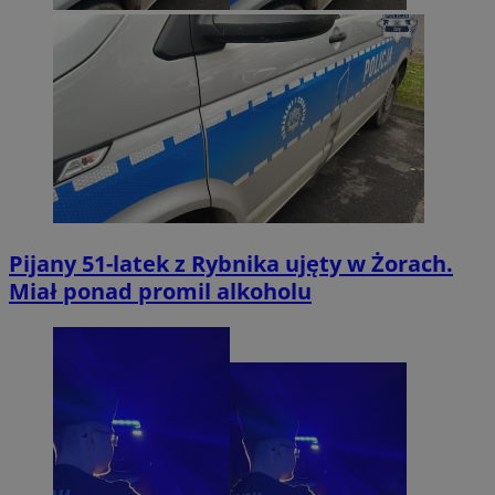
Pijany 51-latek z Rybnika ujęty w Żorach.
Miał ponad promil alkoholu