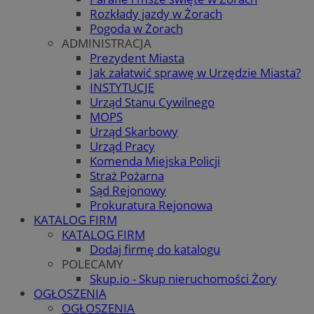
Rozkłady jazdy w Żorach
Pogoda w Żorach
ADMINISTRACJA
Prezydent Miasta
Jak załatwić sprawę w Urzędzie Miasta?
INSTYTUCJE
Urząd Stanu Cywilnego
MOPS
Urząd Skarbowy
Urząd Pracy
Komenda Miejska Policji
Straż Pożarna
Sąd Rejonowy
Prokuratura Rejonowa
KATALOG FIRM
KATALOG FIRM
Dodaj firmę do katalogu
POLECAMY
Skup.io - Skup nieruchomości Żory
OGŁOSZENIA
OGŁOSZENIA