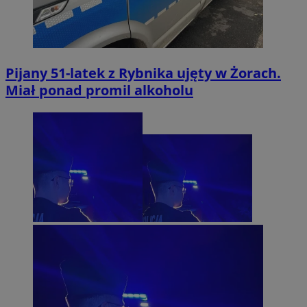
Pijany 51-latek z Rybnika ujęty w Żorach.
Miał ponad promil alkoholu