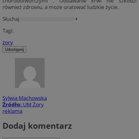
chorobotwórczymi . Oddawanie krwi nie szkodzi
również zdrowiu, a może uratować ludzkie życie.
Słuchaj
⏵︎
Tagi:
żory
Udostępnij
Sylwia Machowska
Źródło:
UM Żory
reklama
Dodaj komentarz