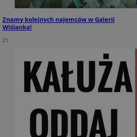
Znamy kolejnych najemców w Galerii
Wiślanka!
21