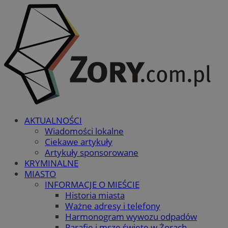
AKTUALNOŚCI
Wiadomości lokalne
Ciekawe artykuły
Artykuły sponsorowane
KRYMINALNE
MIASTO
INFORMACJE O MIEŚCIE
Historia miasta
Ważne adresy i telefony
Harmonogram wywozu odpadów
Parafie i msze święte w Żorach