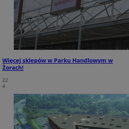
Więcej sklepów w Parku Handlowym w
Żorach!
22
4