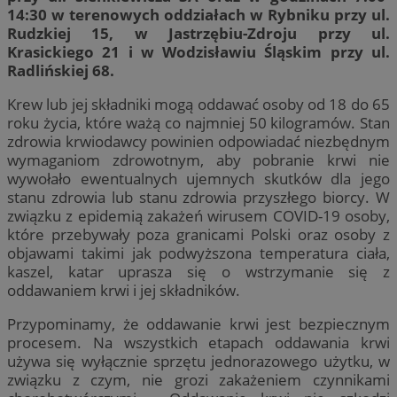
14:30 w terenowych oddziałach w Rybniku przy ul.
Rudzkiej 15, w Jastrzębiu-Zdroju przy ul.
Krasickiego 21 i w Wodzisławiu Śląskim przy ul.
Radlińskiej 68.
Krew lub jej składniki mogą oddawać osoby od 18 do 65
roku życia, które ważą co najmniej 50 kilogramów. Stan
zdrowia krwiodawcy powinien odpowiadać niezbędnym
wymaganiom zdrowotnym, aby pobranie krwi nie
wywołało ewentualnych ujemnych skutków dla jego
stanu zdrowia lub stanu zdrowia przyszłego biorcy. W
związku z epidemią zakażeń wirusem COVID-19 osoby,
które przebywały poza granicami Polski oraz osoby z
objawami takimi jak podwyższona temperatura ciała,
kaszel, katar uprasza się o wstrzymanie się z
oddawaniem krwi i jej składników.
Przypominamy, że oddawanie krwi jest bezpiecznym
procesem. Na wszystkich etapach oddawania krwi
używa się wyłącznie sprzętu jednorazowego użytku, w
związku z czym, nie grozi zakażeniem czynnikami