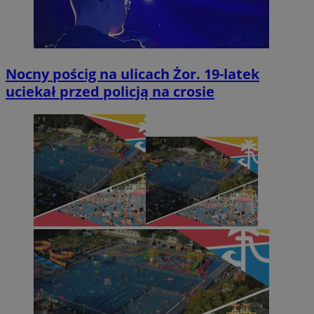
Nocny pościg na ulicach Żor. 19-latek
uciekał przed policją na crosie