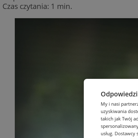
Czas czytania: 1 min.
Odpowiedzia
My i nasi partne
uzyskiwania dost
takich jak Twój a
spersonalizowanyc
usług.
Dostawcy s