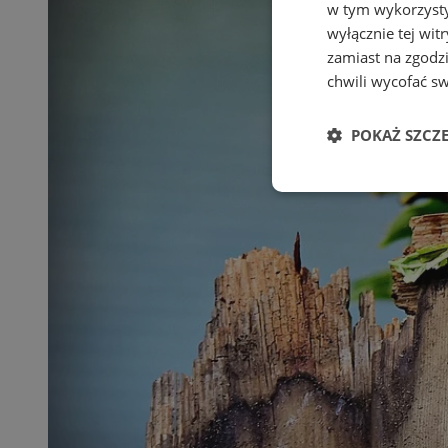
w tym wykorzysty
wyłącznie tej wi
zamiast na zgodz
chwili wycofać s
POKAŻ SZCZ
Niezbędne
Ni
Niezbędne pliki cook
zarządzanie kontem. 
Nazwa