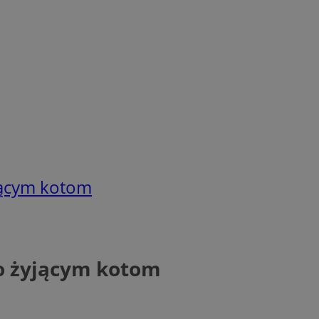
jącym kotom
o żyjącym kotom