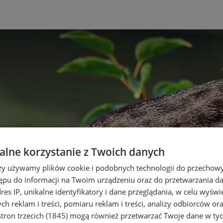
lne korzystanie z Twoich danych
rzy używamy plików cookie i podobnych technologii do przechow
ępu do informacji na Twoim urządzeniu oraz do przetwarzania 
dres IP, unikalne identyfikatory i dane przeglądania, w celu wyświ
h reklam i treści, pomiaru reklam i treści, analizy odbiorców or
tron trzecich (1845)
mogą również przetwarzać Twoje dane w tych