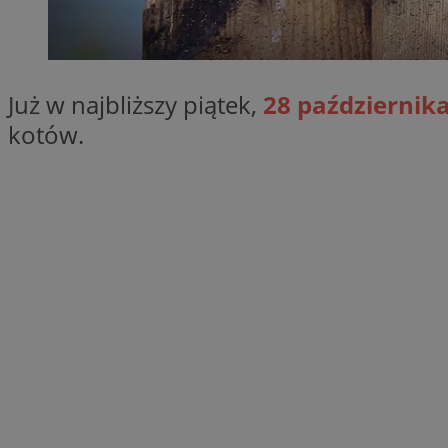
SessID
QeSessID
MvSessID
Już w najbliższy piątek,
28 październik
__cf_bm
kotów.
suid
INGRESSCOOKIE
euds
VISITOR_PRIVACY_