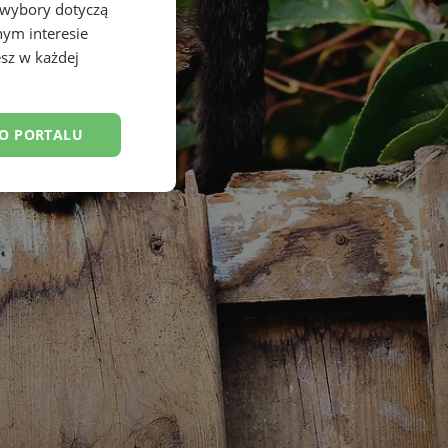
 wybory dotyczą
nym interesie
sz w każdej
DO PORTALU
esklasyfikowane
ane
owanie użytkownika i
j.