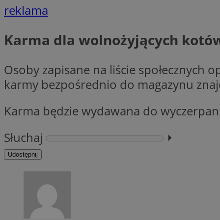
reklama
li_gc
Karma dla wolnożyjących kotó
CookieScriptConse
Osoby zapisane na liście społecznych o
karmy bezpośrednio do magazynu znajd
Karma będzie wydawana do wyczerpan
Nazwa
Nazwa
Słuchaj
⏵︎
Nazwa
gid_CAESEEbgrCsX
_ga_L2744325BY
Udostępnij
__mguid_
tt_viewer
_ga
DSID
ADKUID