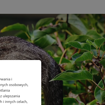
ywania i
danych osobowych,
etlania
az ulepszania
 i innych celach,