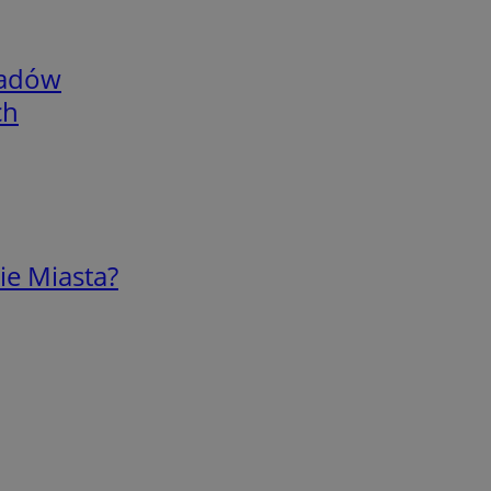
adów
ch
ie Miasta?