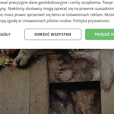
wać precyzyjne dane geolokalizacyjne i cechy urządzenia. Twoje
tryny. Niektórzy dostawcy mogą opierać się na prawnie uzasadnio
ie; masz prawo sprzeciwić się temu w
Ustawieniach reklam
. Może
woją zgodę w
Ustawieniach plików cookie
.
Polityka prywatności
EGÓŁY
ODRZUĆ WSZYSTKIE
PRZEJDŹ 
Wydajność
Targetowanie
Funkcjonalność
Ni
ezbędne
Wydajność
Targetowanie
Funkcjonalność
Niesklasyfikow
ie umożliwiają korzystanie z podstawowych funkcji strony internetowej, takich jak log
Bez niezbędnych plików cookie nie można prawidłowo korzystać ze strony internetowe
Okres
Provider
/
Domena
Opis
przechowywania