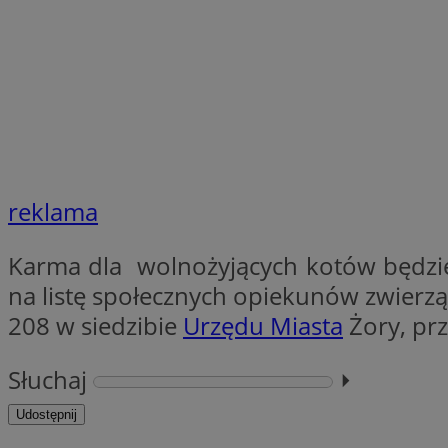
SessID
QeSessID
MvSessID
__cf_bm
suid
reklama
INGRESSCOOKIE
Karma dla wolnożyjących kotów będzie
na listę społecznych opiekunów zwierzą
euds
208 w siedzibie
Urzędu Miasta
Żory, pr
Słuchaj
⏵︎
VISITOR_PRIVACY_
Udostępnij