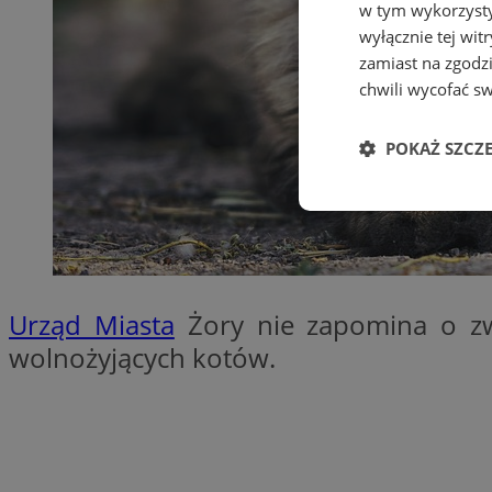
w tym wykorzysty
wyłącznie tej wi
zamiast na zgodz
chwili wycofać s
POKAŻ SZCZ
Niezbędne
Urząd Miasta
Żory nie zapomina o z
wolnożyjących kotów.
Ni
Niezbędne pliki cook
zarządzanie kontem. 
Nazwa