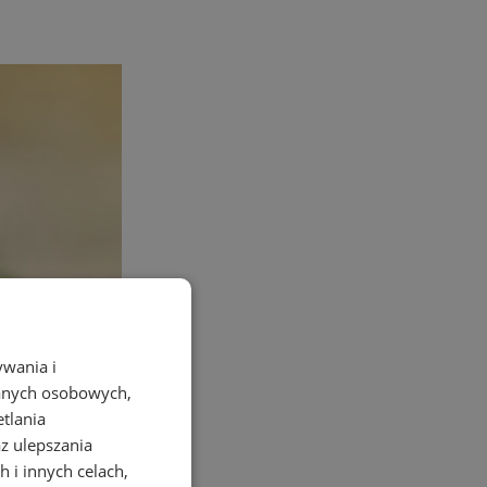
ywania i
danych osobowych,
etlania
az ulepszania
 i innych celach,