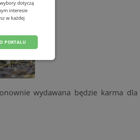
 wybory dotyczą
nym interesie
sz w każdej
DO PORTALU
esklasyfikowane
ponownie wydawana będzie karma dla
ane
owanie użytkownika i
j.