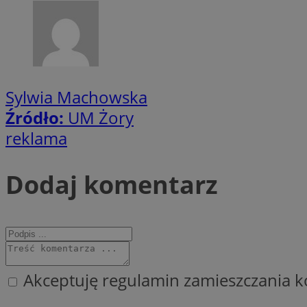
li_gc
CookieScriptConse
Sylwia Machowska
Źródło:
UM Żory
reklama
Nazwa
Dodaj komentarz
Nazwa
Nazwa
gid_CAESEEbgrCsX
_ga_L2744325BY
__mguid_
tt_viewer
_ga
DSID
Akceptuję regulamin zamieszczania k
ADKUID