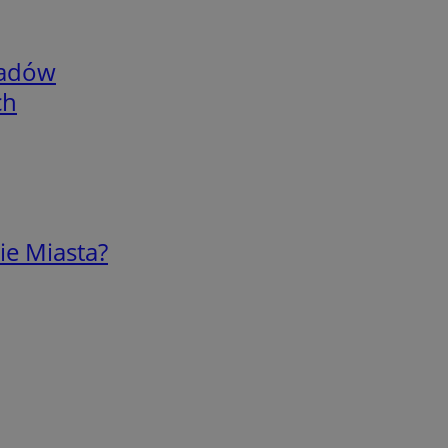
adów
ch
ie Miasta?