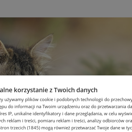
lne korzystanie z Twoich danych
rzy używamy plików cookie i podobnych technologii do przechow
ępu do informacji na Twoim urządzeniu oraz do przetwarzania 
dres IP, unikalne identyfikatory i dane przeglądania, w celu wyświ
h reklam i treści, pomiaru reklam i treści, analizy odbiorców or
tron trzecich (1845)
mogą również przetwarzać Twoje dane w tych