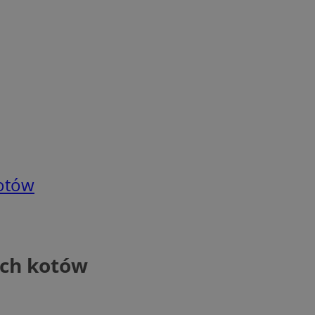
kotów
ych kotów