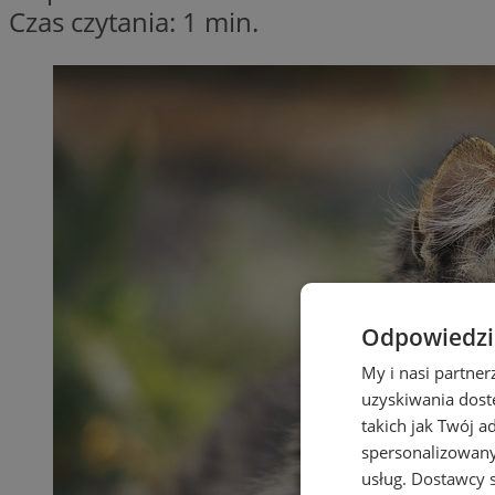
Czas czytania: 1 min.
Odpowiedzia
My i nasi partne
uzyskiwania dost
takich jak Twój a
spersonalizowanyc
usług.
Dostawcy s