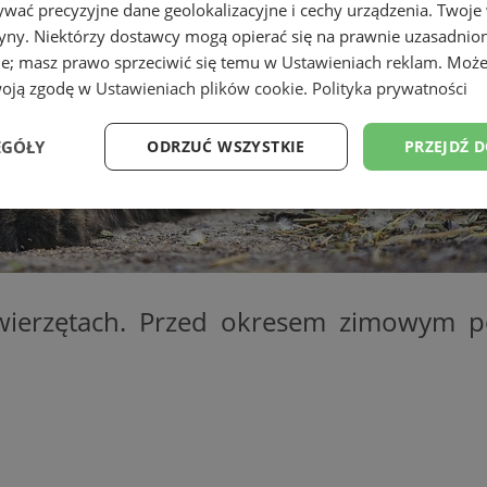
wać precyzyjne dane geolokalizacyjne i cechy urządzenia. Twoje
tryny. Niektórzy dostawcy mogą opierać się na prawnie uzasadnio
ie; masz prawo sprzeciwić się temu w
Ustawieniach reklam
. Może
woją zgodę w
Ustawieniach plików cookie
.
Polityka prywatności
EGÓŁY
ODRZUĆ WSZYSTKIE
PRZEJDŹ 
Wydajność
Targetowanie
Funkcjonalność
Ni
wierzętach. Przed okresem zimowym 
ezbędne
Wydajność
Targetowanie
Funkcjonalność
Niesklasyfikow
ie umożliwiają korzystanie z podstawowych funkcji strony internetowej, takich jak log
Bez niezbędnych plików cookie nie można prawidłowo korzystać ze strony internetowe
Okres
Provider
/
Domena
Opis
przechowywania