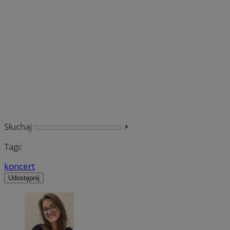
Słuchaj
⏵︎
Tagi:
koncert
Udostępnij