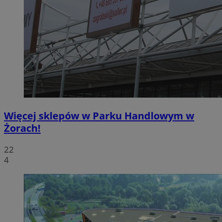
Więcej sklepów w Parku Handlowym w
Żorach!
22
4