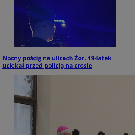
Nocny pościg na ulicach Żor. 19-latek
uciekał przed policją na crosie