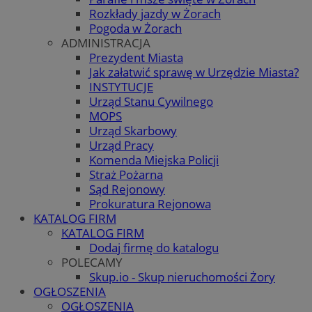
Rozkłady jazdy w Żorach
Pogoda w Żorach
ADMINISTRACJA
Prezydent Miasta
Jak załatwić sprawę w Urzędzie Miasta?
INSTYTUCJE
Urząd Stanu Cywilnego
MOPS
Urząd Skarbowy
Urząd Pracy
Komenda Miejska Policji
Straż Pożarna
Sąd Rejonowy
Prokuratura Rejonowa
KATALOG FIRM
KATALOG FIRM
Dodaj firmę do katalogu
POLECAMY
Skup.io - Skup nieruchomości Żory
OGŁOSZENIA
OGŁOSZENIA