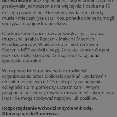
uczestnikami
oraz zapewnienia, aby w pomieszczeniu
przebywała jednocześnie nie więcej niż 1 osoba na 15
2
m
jego powierzchni. Uczestnicy wydarzenia będą
musieli mieć zakryte usta i nos, ponadto nie będą mogli
spożywać napojów lub posiłków.
O odmrożenie koncertów apelowali artyści, branża
muzyczna, a także Rzecznik Małych i Średnich
Przedsiębiorców. W piśmie do ministra zdrowia
Rzecznik MŚP zwrócił uwagę, że zakaz koncertów jest
niezrozumiały, skoro od 22 maja można oglądać
spektakle teatralne.
W rozporządzeniu zapisano też możliwość
organizowania przez biblioteki spotkań i wydarzeń z
udziałem nie więcej niż 15 osób, przy zachowaniu
odległości 1,5 m pomiędzy uczestnikami. W tym
przypadku uczestnicy również muszą mieć zakryte usta
i nos, nie mogą spożywać napojów lub posiłków.
Rozporządzenie wchodzi w życie w środę.
Obowiązuje do 5 czerwca.