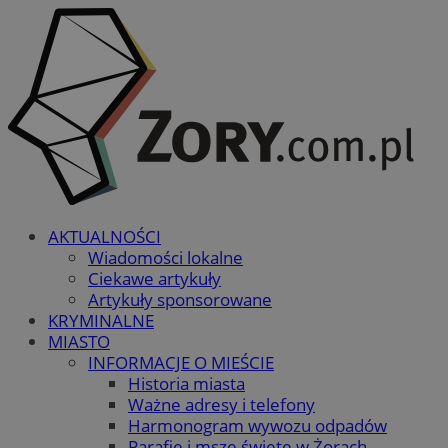
AKTUALNOŚCI
Wiadomości lokalne
Ciekawe artykuły
Artykuły sponsorowane
KRYMINALNE
MIASTO
INFORMACJE O MIEŚCIE
Historia miasta
Ważne adresy i telefony
Harmonogram wywozu odpadów
Parafie i msze święte w Żorach