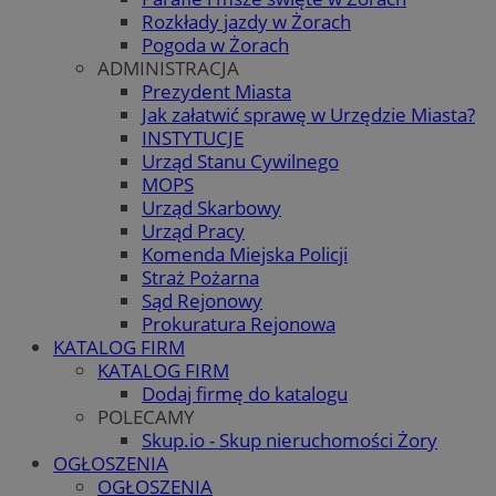
Rozkłady jazdy w Żorach
Pogoda w Żorach
ADMINISTRACJA
Prezydent Miasta
Jak załatwić sprawę w Urzędzie Miasta?
INSTYTUCJE
Urząd Stanu Cywilnego
MOPS
Urząd Skarbowy
Urząd Pracy
Komenda Miejska Policji
Straż Pożarna
Sąd Rejonowy
Prokuratura Rejonowa
KATALOG FIRM
KATALOG FIRM
Dodaj firmę do katalogu
POLECAMY
Skup.io - Skup nieruchomości Żory
OGŁOSZENIA
OGŁOSZENIA