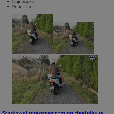
Najnowsze
Popularne
Szarżował motorowerem po chodniku w