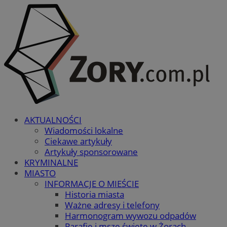
AKTUALNOŚCI
Wiadomości lokalne
Ciekawe artykuły
Artykuły sponsorowane
KRYMINALNE
MIASTO
INFORMACJE O MIEŚCIE
Historia miasta
Ważne adresy i telefony
Harmonogram wywozu odpadów
Parafie i msze święte w Żorach