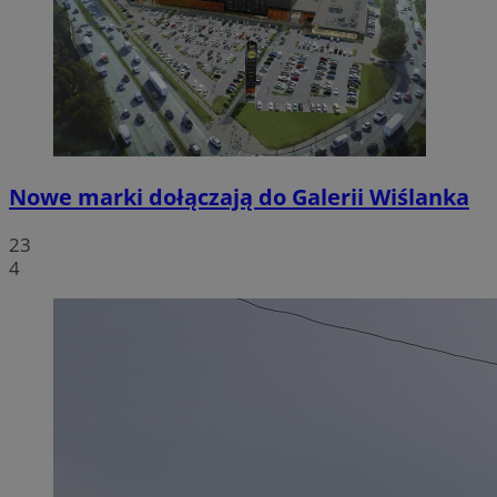
Nowe marki dołączają do Galerii Wiślanka
23
4