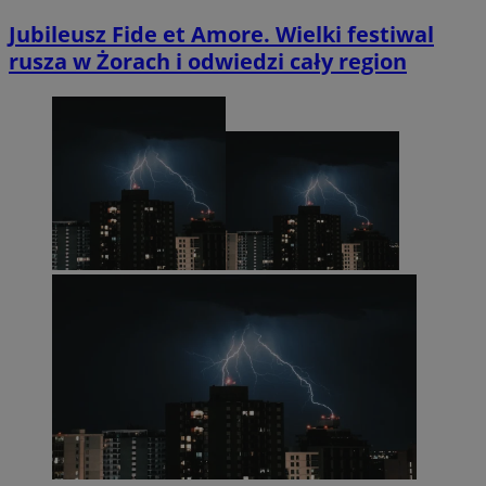
Jubileusz Fide et Amore. Wielki festiwal
rusza w Żorach i odwiedzi cały region