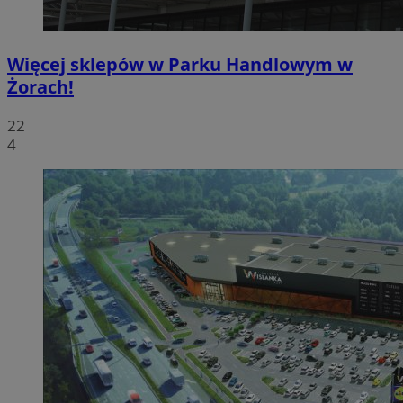
Więcej sklepów w Parku Handlowym w
Żorach!
22
4