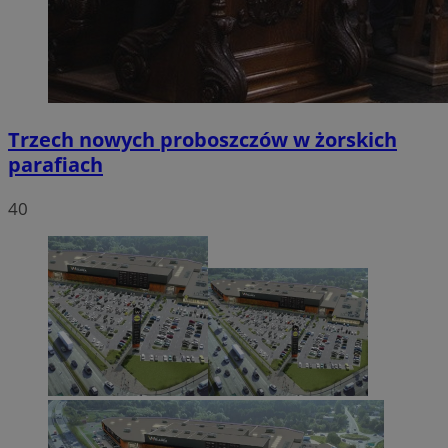
Trzech nowych proboszczów w żorskich
parafiach
40