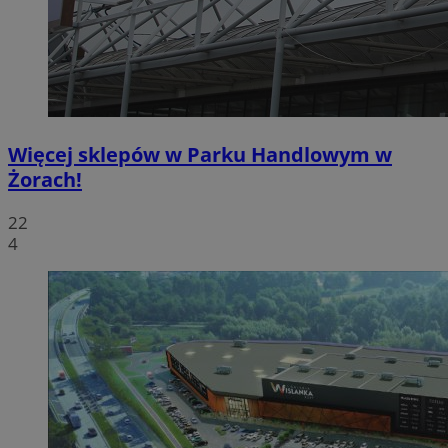
Więcej sklepów w Parku Handlowym w
Żorach!
22
4