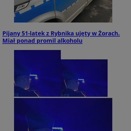
Pijany 51-latek z Rybnika ujęty w Żorach.
Miał ponad promil alkoholu