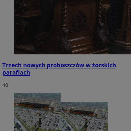
Trzech nowych proboszczów w żorskich
parafiach
40