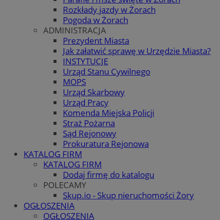
Rozkłady jazdy w Żorach
Pogoda w Żorach
ADMINISTRACJA
Prezydent Miasta
Jak załatwić sprawę w Urzędzie Miasta?
INSTYTUCJE
Urząd Stanu Cywilnego
MOPS
Urząd Skarbowy
Urząd Pracy
Komenda Miejska Policji
Straż Pożarna
Sąd Rejonowy
Prokuratura Rejonowa
KATALOG FIRM
KATALOG FIRM
Dodaj firmę do katalogu
POLECAMY
Skup.io - Skup nieruchomości Żory
OGŁOSZENIA
OGŁOSZENIA