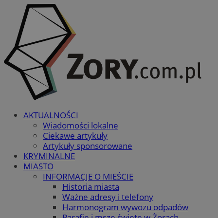
AKTUALNOŚCI
Wiadomości lokalne
Ciekawe artykuły
Artykuły sponsorowane
KRYMINALNE
MIASTO
INFORMACJE O MIEŚCIE
Historia miasta
Ważne adresy i telefony
Harmonogram wywozu odpadów
Parafie i msze święte w Żorach