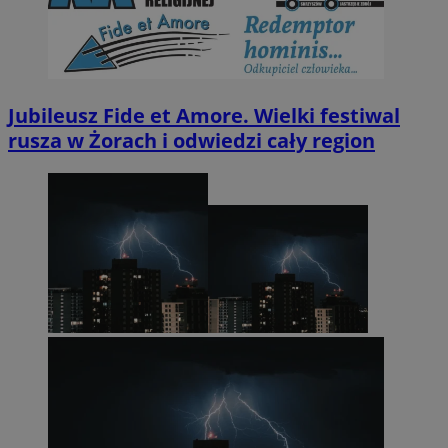
Jubileusz Fide et Amore. Wielki festiwal
rusza w Żorach i odwiedzi cały region