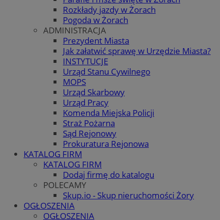
Rozkłady jazdy w Żorach
Pogoda w Żorach
ADMINISTRACJA
Prezydent Miasta
Jak załatwić sprawę w Urzędzie Miasta?
INSTYTUCJE
Urząd Stanu Cywilnego
MOPS
Urząd Skarbowy
Urząd Pracy
Komenda Miejska Policji
Straż Pożarna
Sąd Rejonowy
Prokuratura Rejonowa
KATALOG FIRM
KATALOG FIRM
Dodaj firmę do katalogu
POLECAMY
Skup.io - Skup nieruchomości Żory
OGŁOSZENIA
OGŁOSZENIA