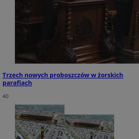
Trzech nowych proboszczów w żorskich
parafiach
40