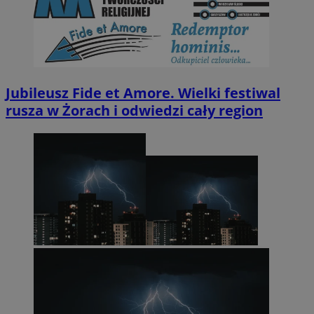
Jubileusz Fide et Amore. Wielki festiwal
rusza w Żorach i odwiedzi cały region