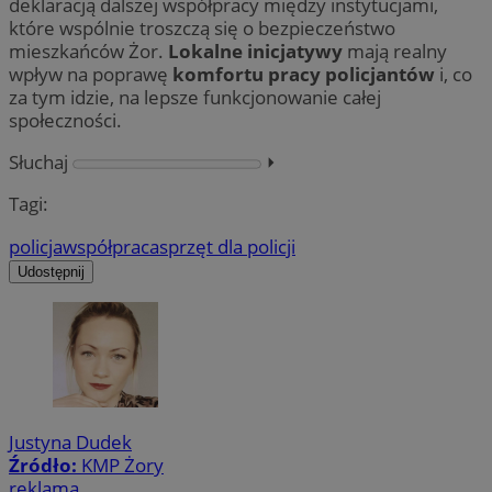
deklaracją dalszej współpracy między instytucjami,
które wspólnie troszczą się o bezpieczeństwo
mieszkańców Żor.
Lokalne inicjatywy
mają realny
wpływ na poprawę
komfortu pracy policjantów
i, co
za tym idzie, na lepsze funkcjonowanie całej
społeczności.
Słuchaj
⏵︎
Tagi:
policja
współpraca
sprzęt dla policji
Udostępnij
Justyna Dudek
Źródło:
KMP Żory
reklama