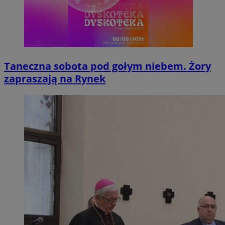
Taneczna sobota pod gołym niebem. Żory
zapraszają na Rynek