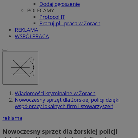
Dodaj ogłoszenie
POLECAMY
Protocol IT
Pracuj.pl - praca w Żorach
REKLAMA
WSPÓŁPRACA
Wiadomości kryminalne w Żorach
Nowoczesny sprzęt dla żorskiej policji dzięki
współpracy lokalnych firm i stowarzyszeń
reklama
Nowoczesny sprzęt dla żorskiej policji