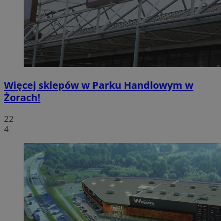
Więcej sklepów w Parku Handlowym w
Żorach!
22
4