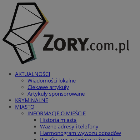
AKTUALNOŚCI
Wiadomości lokalne
Ciekawe artykuły
Artykuły sponsorowane
KRYMINALNE
MIASTO
INFORMACJE O MIEŚCIE
Historia miasta
Ważne adresy i telefony
Harmonogram wywozu odpadów
Parafie i msze święte w Żorach