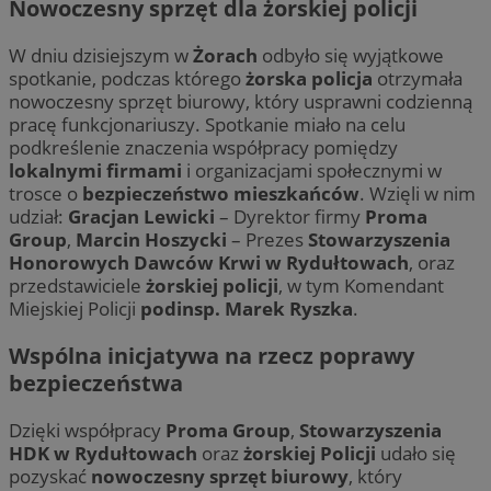
Nowoczesny sprzęt dla żorskiej policji
W dniu dzisiejszym w
Żorach
odbyło się wyjątkowe
spotkanie, podczas którego
żorska policja
otrzymała
nowoczesny sprzęt biurowy, który usprawni codzienną
pracę funkcjonariuszy. Spotkanie miało na celu
podkreślenie znaczenia współpracy pomiędzy
lokalnymi firmami
i organizacjami społecznymi w
trosce o
bezpieczeństwo mieszkańców
. Wzięli w nim
udział:
Gracjan Lewicki
– Dyrektor firmy
Proma
Group
,
Marcin Hoszycki
– Prezes
Stowarzyszenia
Honorowych Dawców Krwi w Rydułtowach
, oraz
przedstawiciele
żorskiej policji
, w tym Komendant
Miejskiej Policji
podinsp. Marek Ryszka
.
Wspólna inicjatywa na rzecz poprawy
bezpieczeństwa
Dzięki współpracy
Proma Group
,
Stowarzyszenia
HDK w Rydułtowach
oraz
żorskiej Policji
udało się
pozyskać
nowoczesny sprzęt biurowy
, który