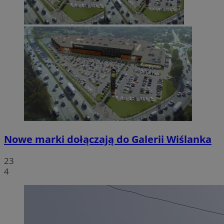
Nowe marki dołączają do Galerii Wiślanka
23
4