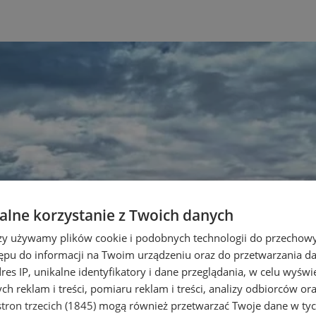
lne korzystanie z Twoich danych
rzy używamy plików cookie i podobnych technologii do przechow
ępu do informacji na Twoim urządzeniu oraz do przetwarzania 
dres IP, unikalne identyfikatory i dane przeglądania, w celu wyświ
h reklam i treści, pomiaru reklam i treści, analizy odbiorców or
tron trzecich (1845)
mogą również przetwarzać Twoje dane w tych