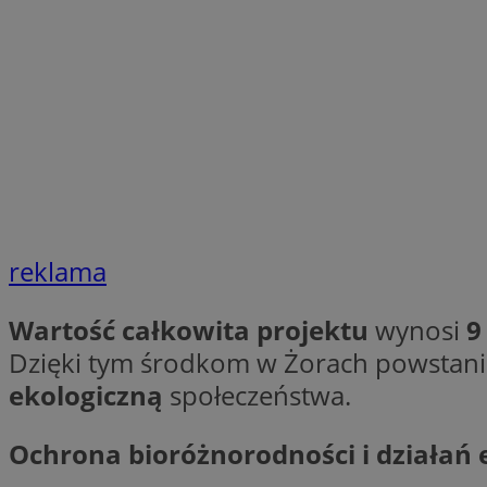
li_gc
CookieScriptConse
reklama
Nazwa
Nazwa
Nazwa
gid_CAESEEbgrCsX
Wartość całkowita projektu
wynosi
9
_ga_L2744325BY
__mguid_
tt_viewer
Dzięki tym środkom w Żorach powstanie 
_ga
ekologiczną
społeczeństwa.
DSID
Ochrona bioróżnorodności i działań
ADKUID