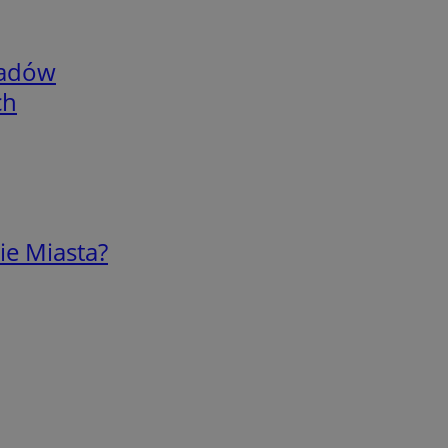
adów
ch
ie Miasta?