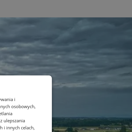
ywania i
danych osobowych,
etlania
az ulepszania
 i innych celach,