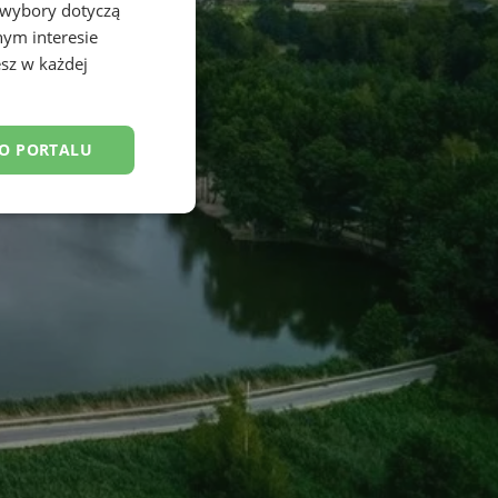
 wybory dotyczą
nym interesie
sz w każdej
DO PORTALU
esklasyfikowane
ane
owanie użytkownika i
j.