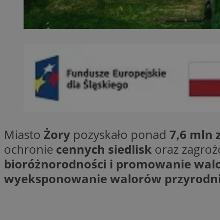
SessID
QeSessID
MvSessID
__cf_bm
suid
INGRESSCOOKIE
Miasto
Żory
pozyskało ponad
7,6 mln 
ochronie
cennych siedlisk
oraz zagroż
euds
bioróżnorodności i promowanie wal
wyeksponowanie walorów przyrodn
VISITOR_PRIVACY_