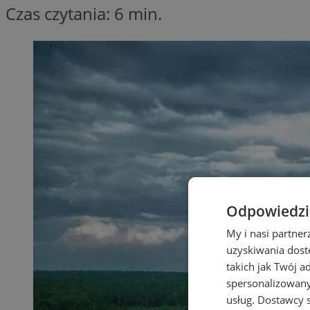
Czas czytania: 6 min.
Odpowiedzia
My i nasi partne
uzyskiwania dost
takich jak Twój a
spersonalizowanyc
usług.
Dostawcy s