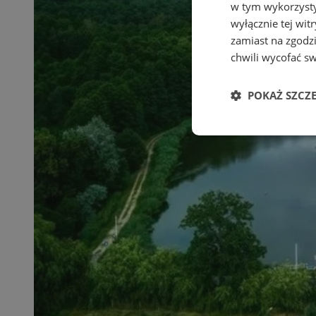
w tym wykorzysty
wyłącznie tej wi
zamiast na zgodz
chwili wycofać s
POKAŻ SZCZ
Niezbędne
Ni
Niezbędne pliki cook
zarządzanie kontem. 
Nazwa