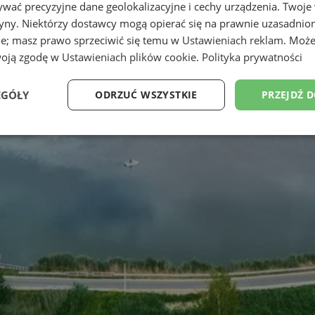
wać precyzyjne dane geolokalizacyjne i cechy urządzenia. Twoje
tryny. Niektórzy dostawcy mogą opierać się na prawnie uzasadnio
ie; masz prawo sprzeciwić się temu w
Ustawieniach reklam
. Może
woją zgodę w
Ustawieniach plików cookie
.
Polityka prywatności
EGÓŁY
ODRZUĆ WSZYSTKIE
PRZEJDŹ 
Wydajność
Targetowanie
Funkcjonalność
Ni
ezbędne
Wydajność
Targetowanie
Funkcjonalność
Niesklasyfikow
ie umożliwiają korzystanie z podstawowych funkcji strony internetowej, takich jak log
Bez niezbędnych plików cookie nie można prawidłowo korzystać ze strony internetowe
Okres
Provider
/
Domena
Opis
przechowywania