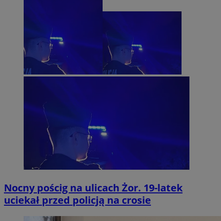
Nocny pościg na ulicach Żor. 19-latek
uciekał przed policją na crosie