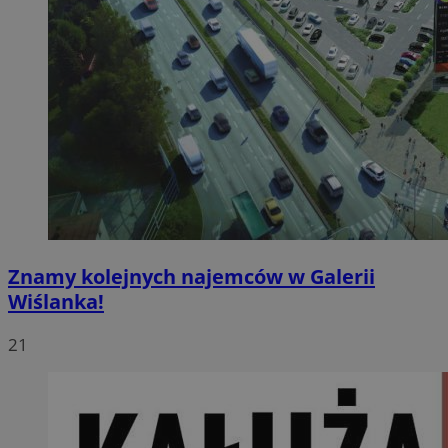
Znamy kolejnych najemców w Galerii
Wiślanka!
21