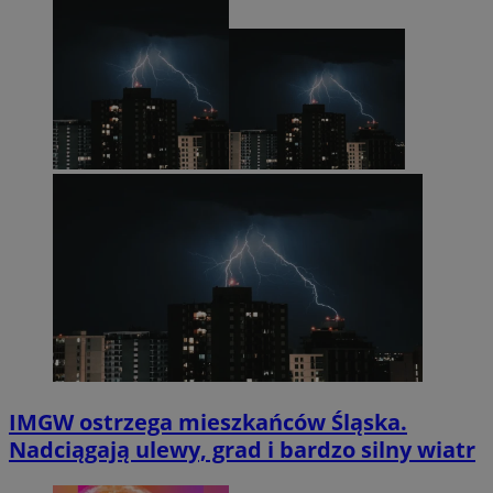
IMGW ostrzega mieszkańców Śląska.
Nadciągają ulewy, grad i bardzo silny wiatr