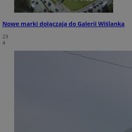
Nowe marki dołączają do Galerii Wiślanka
23
4