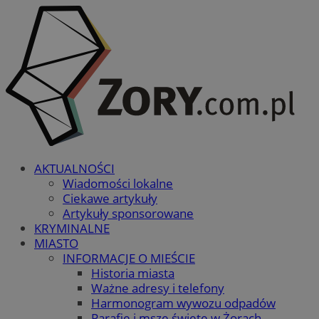
AKTUALNOŚCI
Wiadomości lokalne
Ciekawe artykuły
Artykuły sponsorowane
KRYMINALNE
MIASTO
INFORMACJE O MIEŚCIE
Historia miasta
Ważne adresy i telefony
Harmonogram wywozu odpadów
Parafie i msze święte w Żorach