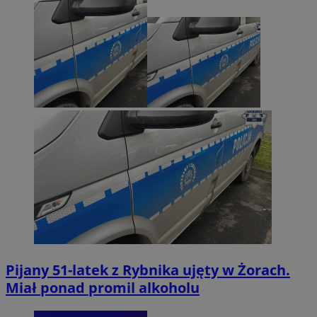
Pijany 51-latek z Rybnika ujęty w Żorach.
Miał ponad promil alkoholu