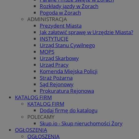
Rozkłady jazdy w Żorach
Pogoda w Żorach
ADMINISTRACJA
Prezydent Miasta
Jak załatwić sprawę w Urzędzie Miasta?
INSTYTUCJE
Urząd Stanu Cywilnego
MOPS
Urząd Skarbowy
Urząd Pracy
Komenda Miejska Policji
Straż Pożarna
Sąd Rejonowy
Prokuratura Rejonowa
KATALOG FIRM
KATALOG FIRM
Dodaj firmę do katalogu
POLECAMY
Skup.io - Skup nieruchomości Żory
OGŁOSZENIA
OGŁOSZENIA