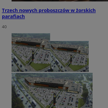
Trzech nowych proboszczów w żorskich
parafiach
40