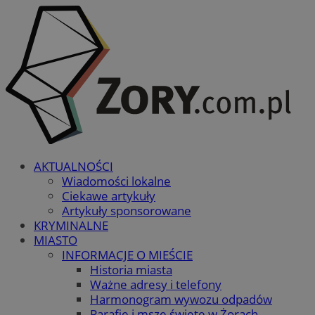
AKTUALNOŚCI
Wiadomości lokalne
Ciekawe artykuły
Artykuły sponsorowane
KRYMINALNE
MIASTO
INFORMACJE O MIEŚCIE
Historia miasta
Ważne adresy i telefony
Harmonogram wywozu odpadów
Parafie i msze święte w Żorach