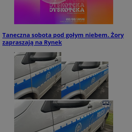
Taneczna sobota pod gołym niebem. Żory
zapraszają na Rynek