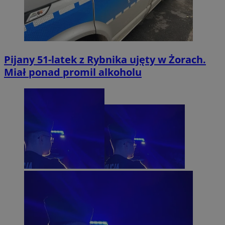
Pijany 51-latek z Rybnika ujęty w Żorach.
Miał ponad promil alkoholu