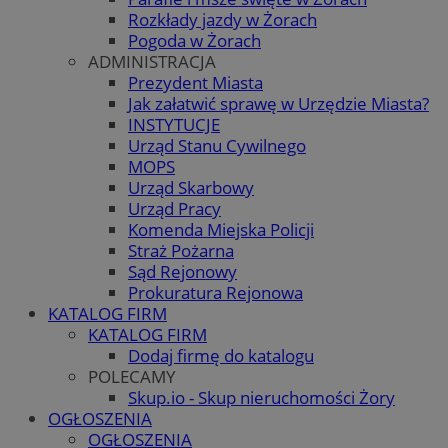
Rozkłady jazdy w Żorach
Pogoda w Żorach
ADMINISTRACJA
Prezydent Miasta
Jak załatwić sprawę w Urzędzie Miasta?
INSTYTUCJE
Urząd Stanu Cywilnego
MOPS
Urząd Skarbowy
Urząd Pracy
Komenda Miejska Policji
Straż Pożarna
Sąd Rejonowy
Prokuratura Rejonowa
KATALOG FIRM
KATALOG FIRM
Dodaj firmę do katalogu
POLECAMY
Skup.io - Skup nieruchomości Żory
OGŁOSZENIA
OGŁOSZENIA