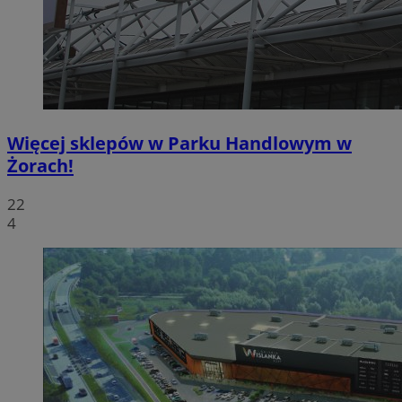
Więcej sklepów w Parku Handlowym w
Żorach!
22
4