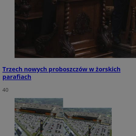
Trzech nowych proboszczów w żorskich
parafiach
40