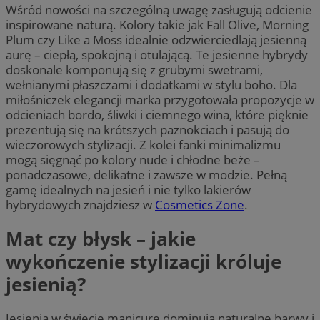
Wśród nowości na szczególną uwagę zasługują odcienie
inspirowane naturą. Kolory takie jak Fall Olive, Morning
Plum czy Like a Moss idealnie odzwierciedlają jesienną
aurę – ciepłą, spokojną i otulającą. Te jesienne hybrydy
doskonale komponują się z grubymi swetrami,
wełnianymi płaszczami i dodatkami w stylu boho. Dla
miłośniczek elegancji marka przygotowała propozycje w
odcieniach bordo, śliwki i ciemnego wina, które pięknie
prezentują się na krótszych paznokciach i pasują do
wieczorowych stylizacji. Z kolei fanki minimalizmu
mogą sięgnąć po kolory nude i chłodne beże –
ponadczasowe, delikatne i zawsze w modzie. Pełną
gamę idealnych na jesień i nie tylko lakierów
hybrydowych znajdziesz w
Cosmetics Zone
.
Mat czy błysk – jakie
wykończenie stylizacji króluje
jesienią?
Jesienią w świecie manicure dominują naturalne barwy i