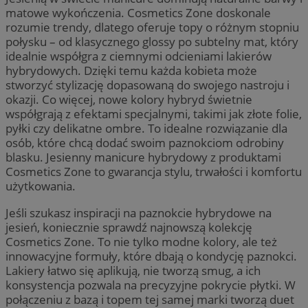
matowe wykończenia. Cosmetics Zone doskonale
rozumie trendy, dlatego oferuje topy o różnym stopniu
połysku – od klasycznego glossy po subtelny mat, który
idealnie współgra z ciemnymi odcieniami lakierów
hybrydowych. Dzięki temu każda kobieta może
stworzyć stylizację dopasowaną do swojego nastroju i
okazji. Co więcej, nowe kolory hybryd świetnie
współgrają z efektami specjalnymi, takimi jak złote folie,
pyłki czy delikatne ombre. To idealne rozwiązanie dla
osób, które chcą dodać swoim paznokciom odrobiny
blasku. Jesienny manicure hybrydowy z produktami
Cosmetics Zone to gwarancja stylu, trwałości i komfortu
użytkowania.
Jeśli szukasz inspiracji na paznokcie hybrydowe na
jesień, koniecznie sprawdź najnowszą kolekcję
Cosmetics Zone. To nie tylko modne kolory, ale też
innowacyjne formuły, które dbają o kondycję paznokci.
Lakiery łatwo się aplikują, nie tworzą smug, a ich
konsystencja pozwala na precyzyjne pokrycie płytki. W
połączeniu z bazą i topem tej samej marki tworzą duet