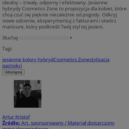
idealny – trwały, odporny i efektowny. Jesienne
hybrydy Cosmetics Zone to propozycja dla kobiet, które
chcą czuć się pięknie niezależnie od pogody. Odkryj
nowe odcienie, eksperymentuj z fakturami i stwórz
manicure, który podkreśli Twój styl tej jesieni.
Słuchaj
⏵︎
Tagi:
jesienne kolory hybryd
Cosmetics Zone
stylizacja
paznokci
Udostępnij
Artur Kristof
Źródło:
Art. sponsorowany / Materiał dostarczony
przez zleceniodawcę