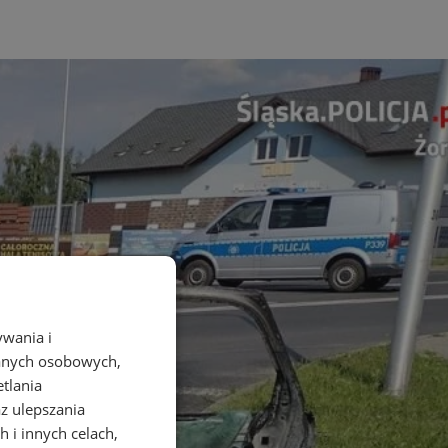
ywania i
danych osobowych,
etlania
az ulepszania
 i innych celach,