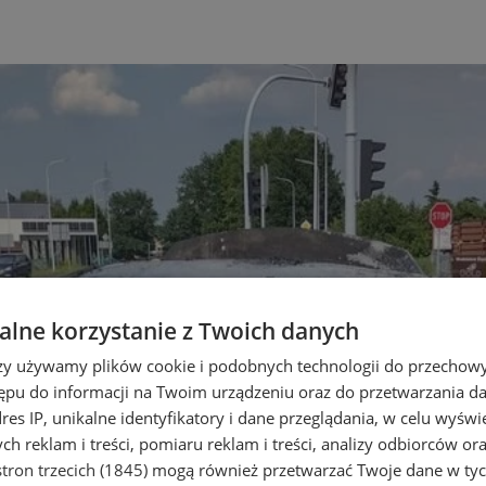
lne korzystanie z Twoich danych
rzy używamy plików cookie i podobnych technologii do przechow
ępu do informacji na Twoim urządzeniu oraz do przetwarzania 
dres IP, unikalne identyfikatory i dane przeglądania, w celu wyświ
h reklam i treści, pomiaru reklam i treści, analizy odbiorców or
tron trzecich (1845)
mogą również przetwarzać Twoje dane w tych