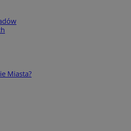
adów
ch
ie Miasta?