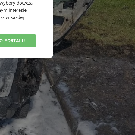
 wybory dotyczą
nym interesie
sz w każdej
DO PORTALU
esklasyfikowane
ane
owanie użytkownika i
j.