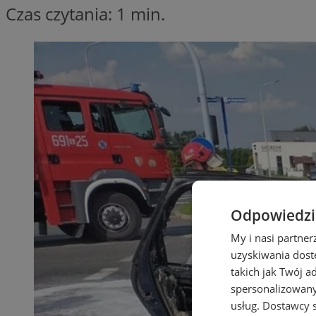
Czas czytania: 1 min.
Odpowiedzia
My i nasi partne
uzyskiwania dost
takich jak Twój a
spersonalizowanyc
usług.
Dostawcy s