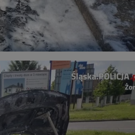
entyfikator sesji.
entyfikator sesji.
entyfikator sesji.
niania ludzi i
trony internetowej,
e ważnych raportów
ryny internetowej.
 identyfikatora
erów obsługuje
ekście
lu optymalizacji
 do przechowywania
niu do usług
e, czy użytkownik
enia lub reklamy.
nformacje o zgodzie
ncjach dotyczących
ia z witryny.
olityki prywatności
ich przestrzeganie
temu użytkownik nie