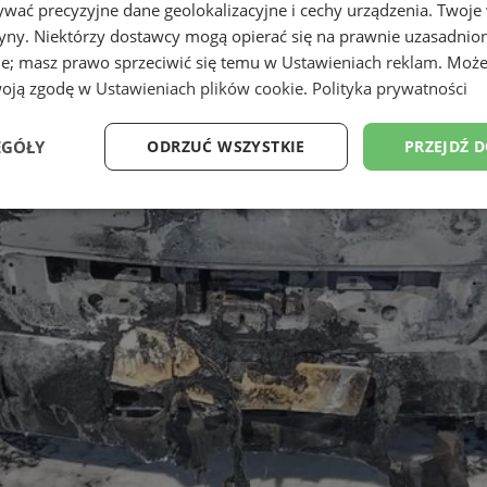
wać precyzyjne dane geolokalizacyjne i cechy urządzenia. Twoje
tryny. Niektórzy dostawcy mogą opierać się na prawnie uzasadnio
ie; masz prawo sprzeciwić się temu w
Ustawieniach reklam
. Może
woją zgodę w
Ustawieniach plików cookie
.
Polityka prywatności
EGÓŁY
ODRZUĆ WSZYSTKIE
PRZEJDŹ 
Wydajność
Targetowanie
Funkcjonalność
Ni
ezbędne
Wydajność
Targetowanie
Funkcjonalność
Niesklasyfikow
ie umożliwiają korzystanie z podstawowych funkcji strony internetowej, takich jak log
Bez niezbędnych plików cookie nie można prawidłowo korzystać ze strony internetowe
Okres
Provider
/
Domena
Opis
przechowywania