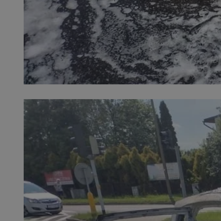
SessID
QeSessID
MvSessID
__cf_bm
suid
INGRESSCOOKIE
euds
VISITOR_PRIVACY_