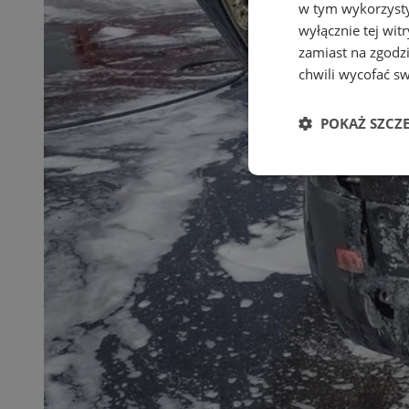
w tym wykorzysty
wyłącznie tej wi
zamiast na zgodz
chwili wycofać s
POKAŻ SZCZ
Niezbędne
Ni
Niezbędne pliki cook
zarządzanie kontem. 
Nazwa