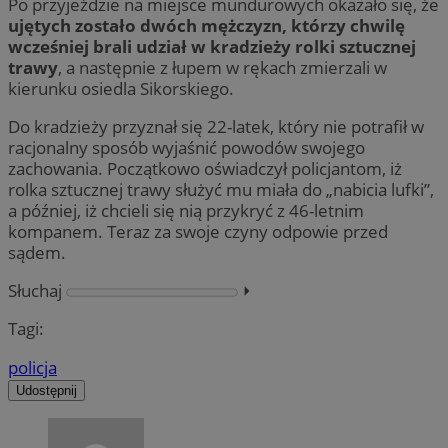
Po przyjeździe na miejsce mundurowych okazało się, że
ujętych zostało dwóch mężczyzn, którzy chwilę
wcześniej brali udział w kradzieży rolki sztucznej
trawy
, a następnie z łupem w rękach zmierzali w
kierunku osiedla Sikorskiego.
Do kradzieży przyznał się 22-latek, który nie potrafił w
racjonalny sposób wyjaśnić powodów swojego
zachowania. Początkowo oświadczył policjantom, iż
rolka sztucznej trawy służyć mu miała do „nabicia lufki”,
a później, iż chcieli się nią przykryć z 46-letnim
kompanem. Teraz za swoje czyny odpowie przed
sądem.
Słuchaj
⏵︎
Tagi:
policja
Udostępnij