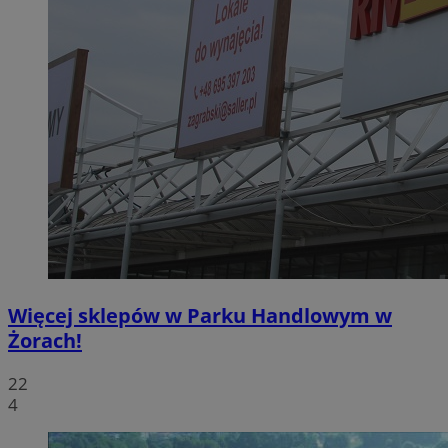
Więcej sklepów w Parku Handlowym w
Żorach!
22
4