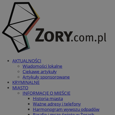
AKTUALNOŚCI
Wiadomości lokalne
Ciekawe artykuły
Artykuły sponsorowane
KRYMINALNE
MIASTO
INFORMACJE O MIEŚCIE
Historia miasta
Ważne adresy i telefony
Harmonogram wywozu odpadów
Parafie i msze święte w Żorach