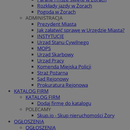
Rozkłady jazdy w Żorach
Pogoda w Żorach
ADMINISTRACJA
Prezydent Miasta
Jak załatwić sprawę w Urzędzie Miasta?
INSTYTUCJE
Urząd Stanu Cywilnego
MOPS
Urząd Skarbowy
Urząd Pracy
Komenda Miejska Policji
Straż Pożarna
Sąd Rejonowy
Prokuratura Rejonowa
KATALOG FIRM
KATALOG FIRM
Dodaj firmę do katalogu
POLECAMY
Skup.io - Skup nieruchomości Żory
OGŁOSZENIA
OGŁOSZENIA