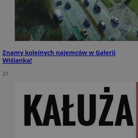
Znamy kolejnych najemców w Galerii
Wiślanka!
21