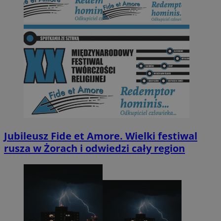
Jubileusz Fide et Amore. Wielki festiwal
rusza w Żorach i odwiedzi cały region