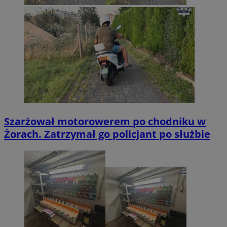
Szarżował motorowerem po chodniku w
Żorach. Zatrzymał go policjant po służbie