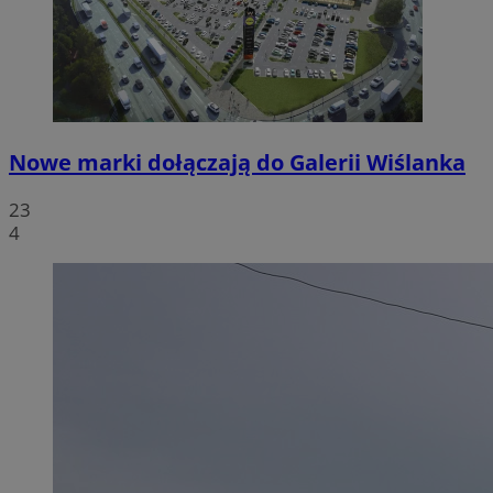
Nowe marki dołączają do Galerii Wiślanka
23
4