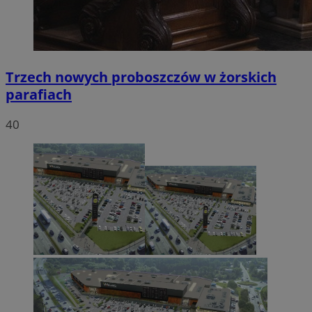
Trzech nowych proboszczów w żorskich
parafiach
40