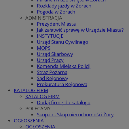
Rozkłady jazdy w Żorach
Pogoda w Żorach
ADMINISTRACJA
Prezydent Miasta
Jak załatwić sprawę w Urzędzie Miasta?
INSTYTUCJE
Urząd Stanu Cywilnego
MOPS
Urząd Skarbowy
Urząd Pracy
Komenda Miejska Policji
Straż Pożarna
Sąd Rejonowy
Prokuratura Rejonowa
KATALOG FIRM
KATALOG FIRM
Dodaj firmę do katalogu
POLECAMY
Skup.io - Skup nieruchomości Żory
OGŁOSZENIA
OGŁOSZENIA