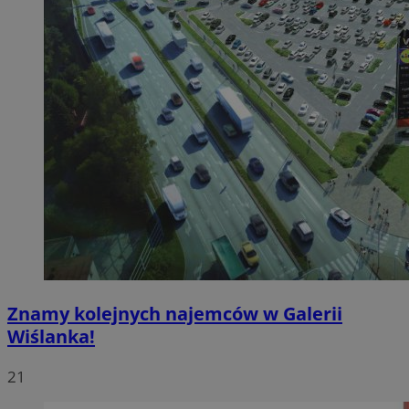
Znamy kolejnych najemców w Galerii
Wiślanka!
21