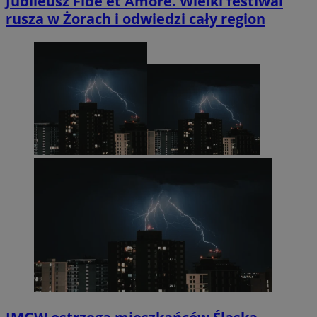
Jubileusz Fide et Amore. Wielki festiwal
rusza w Żorach i odwiedzi cały region