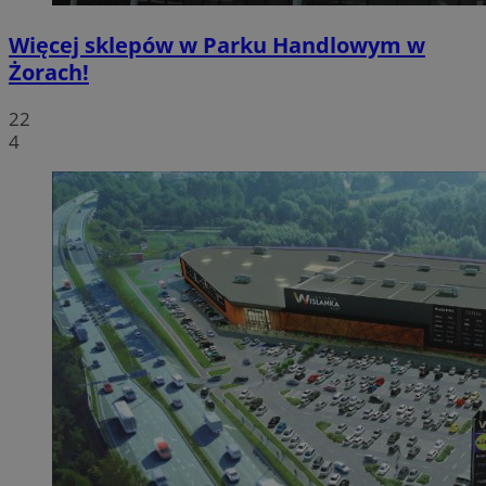
Więcej sklepów w Parku Handlowym w
Żorach!
22
4