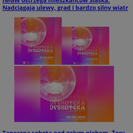
IMGW ostrzega mieszkańców Śląska.
Nadciągają ulewy, grad i bardzo silny wiatr
Taneczna sobota pod gołym niebem. Żory