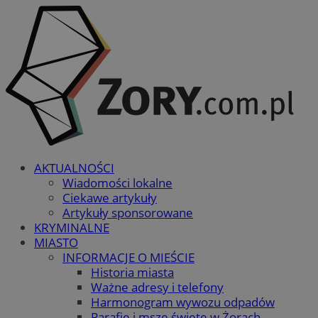
AKTUALNOŚCI
Wiadomości lokalne
Ciekawe artykuły
Artykuły sponsorowane
KRYMINALNE
MIASTO
INFORMACJE O MIEŚCIE
Historia miasta
Ważne adresy i telefony
Harmonogram wywozu odpadów
Parafie i msze święte w Żorach