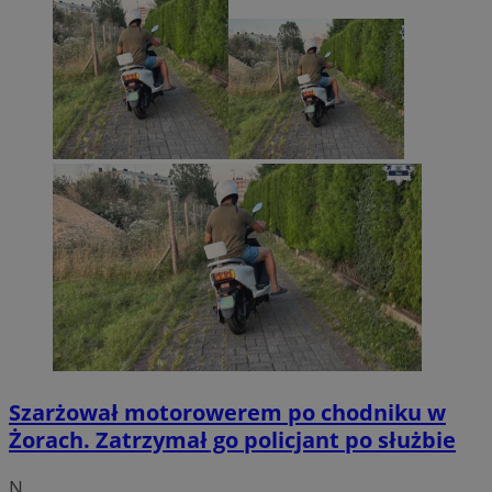
Szarżował motorowerem po chodniku w
Żorach. Zatrzymał go policjant po służbie
N