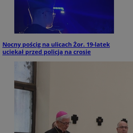
Nocny pościg na ulicach Żor. 19-latek
uciekał przed policją na crosie