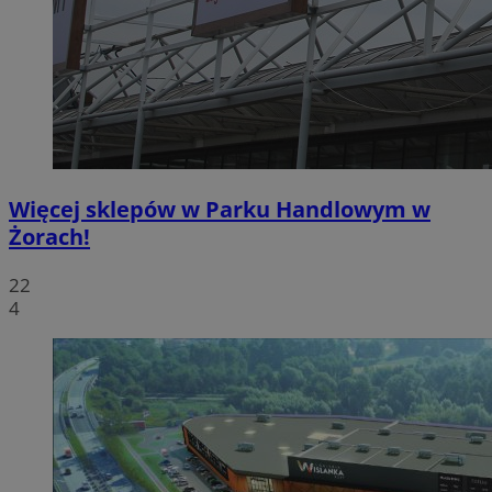
Więcej sklepów w Parku Handlowym w
Żorach!
22
4