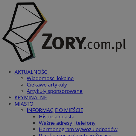
AKTUALNOŚCI
Wiadomości lokalne
Ciekawe artykuły
Artykuły sponsorowane
KRYMINALNE
MIASTO
INFORMACJE O MIEŚCIE
Historia miasta
Ważne adresy i telefony
Harmonogram wywozu odpadów
Parafie i msze święte w Żorach