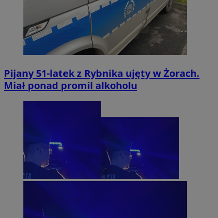
Pijany 51-latek z Rybnika ujęty w Żorach.
Miał ponad promil alkoholu