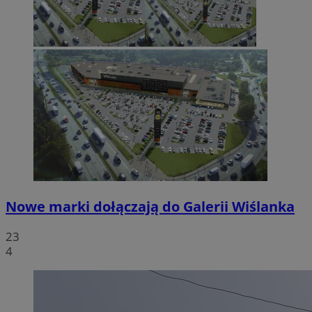
Nowe marki dołączają do Galerii Wiślanka
23
4