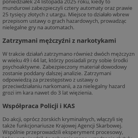
poniedziałek 24 listopada 2025 roku, kiedy to
mundurowi zabezpieczyli cztery automaty oraz prawie
25 tysięcy złotych z utargu. Miejsce to działało wbrew
przepisom ustawy o grach hazardowych, prowadząc
nielegalne gry na automatach.
Zatrzymani mężczyźni z narkotykami
W trakcie działań zatrzymano również dwóch mężczyzn
w wieku 49 i 44 lat, którzy posiadali przy sobie środki
psychoaktywne. Zabezpieczony materiał dowodowy
zostanie poddany dalszej analizie. Zatrzymani
odpowiedzą za przestępstwo z ustawy o
przeciwdziałaniu narkomanii, a za nielegalny hazard
grozi im kara nawet do 3 lat więzienia.
Współpraca Policji i KAS
Do akcji, oprócz żorskich kryminalnych, włączyli się
także funkcjonariusze Krajowej Agencji Skarbowej.
Wspólnie przeprowadzili eksperyment procesowy,