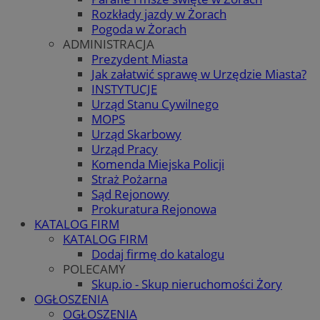
Rozkłady jazdy w Żorach
Pogoda w Żorach
ADMINISTRACJA
Prezydent Miasta
Jak załatwić sprawę w Urzędzie Miasta?
INSTYTUCJE
Urząd Stanu Cywilnego
MOPS
Urząd Skarbowy
Urząd Pracy
Komenda Miejska Policji
Straż Pożarna
Sąd Rejonowy
Prokuratura Rejonowa
KATALOG FIRM
KATALOG FIRM
Dodaj firmę do katalogu
POLECAMY
Skup.io - Skup nieruchomości Żory
OGŁOSZENIA
OGŁOSZENIA