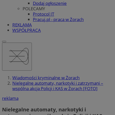
Dodaj ogłoszenie
POLECAMY
Protocol IT
Pracuj.pl - praca w Żorach
REKLAMA
WSPÓŁPRACA
Wiadomości kryminalne w Żorach
Nielegalne automaty, narkotyki i zatrzymani –
wspólna akcja Policji i KAS w Żorach [FOTO]
reklama
Nielegalne automaty, narkotyki i