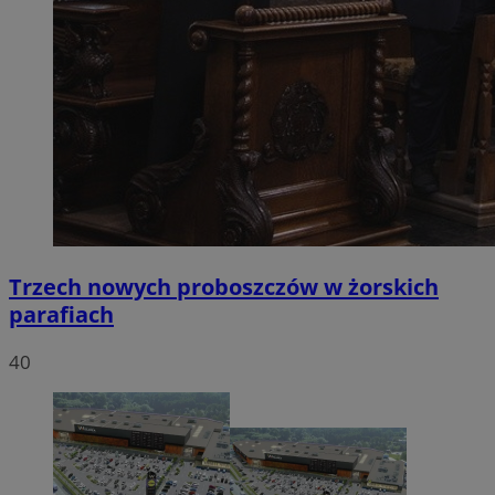
Trzech nowych proboszczów w żorskich
parafiach
40