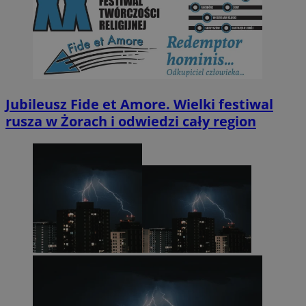
Jubileusz Fide et Amore. Wielki festiwal
rusza w Żorach i odwiedzi cały region