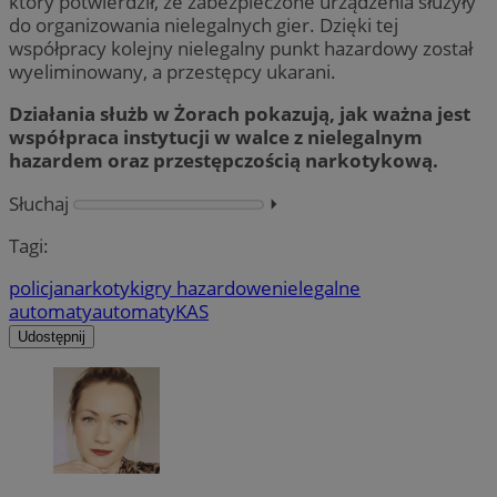
który potwierdził, że zabezpieczone urządzenia służyły
do organizowania nielegalnych gier. Dzięki tej
współpracy kolejny nielegalny punkt hazardowy został
wyeliminowany, a przestępcy ukarani.
Działania służb w Żorach pokazują, jak ważna jest
współpraca instytucji w walce z nielegalnym
hazardem oraz przestępczością narkotykową.
Słuchaj
⏵︎
Tagi:
policja
narkotyki
gry hazardowe
nielegalne
automaty
automaty
KAS
Udostępnij