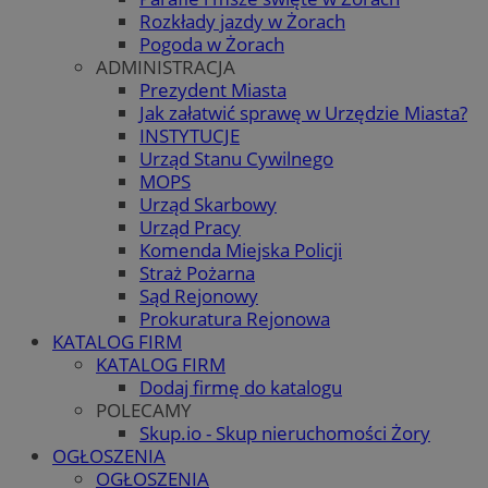
Rozkłady jazdy w Żorach
Pogoda w Żorach
ADMINISTRACJA
Prezydent Miasta
Jak załatwić sprawę w Urzędzie Miasta?
INSTYTUCJE
Urząd Stanu Cywilnego
MOPS
Urząd Skarbowy
Urząd Pracy
Komenda Miejska Policji
Straż Pożarna
Sąd Rejonowy
Prokuratura Rejonowa
KATALOG FIRM
KATALOG FIRM
Dodaj firmę do katalogu
POLECAMY
Skup.io - Skup nieruchomości Żory
OGŁOSZENIA
OGŁOSZENIA