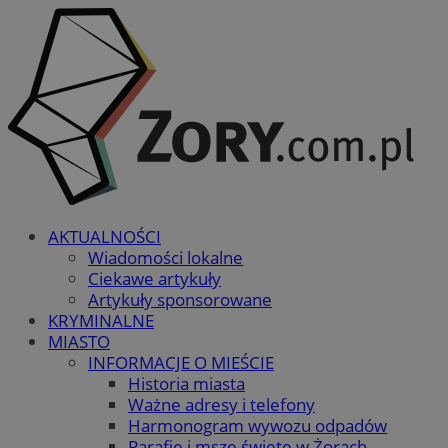
AKTUALNOŚCI
Wiadomości lokalne
Ciekawe artykuły
Artykuły sponsorowane
KRYMINALNE
MIASTO
INFORMACJE O MIEŚCIE
Historia miasta
Ważne adresy i telefony
Harmonogram wywozu odpadów
Parafie i msze święte w Żorach