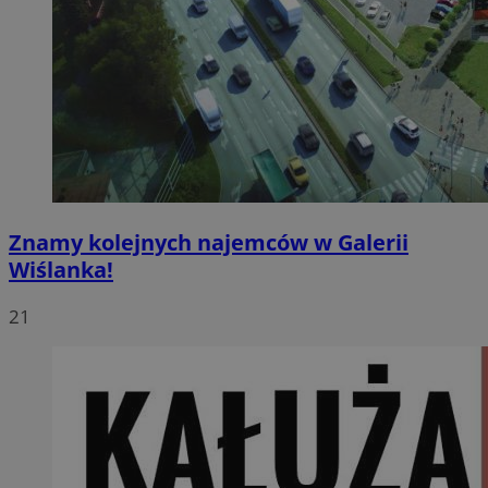
Znamy kolejnych najemców w Galerii
Wiślanka!
21