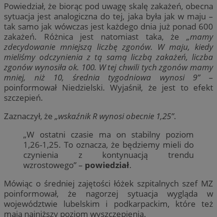
Powiedział, że biorąc pod uwagę skalę zakażeń, obecna
sytuacja jest analogiczna do tej, jaka była jak w maju –
tak samo jak wówczas jest każdego dnia już ponad 600
zakażeń. Różnica jest natomiast taka, że
„mamy
zdecydowanie mniejszą liczbę zgonów. W maju, kiedy
mieliśmy odczynienia z tą samą liczbą zakażeń, liczba
zgonów wynosiła ok. 100. W tej chwili tych zgonów mamy
mniej, niż 10, średnia tygodniowa wynosi 9”
–
poinformował Niedzielski. Wyjaśnił, że jest to efekt
szczepień.
Zaznaczył, że
„wskaźnik R wynosi obecnie 1,25”
.
„W ostatni czasie ma on stabilny poziom
1,26-1,25. To oznacza, że będziemy mieli do
czynienia z kontynuacją trendu
wzrostowego” –
powiedział
.
Mówiąc o średniej zajętości łóżek szpitalnych szef MZ
poinformował, że nagorzej sytuacja wygląda w
województwie lubelskim i podkarpackim, które też
mają najniższy poziom wyszczepienia.