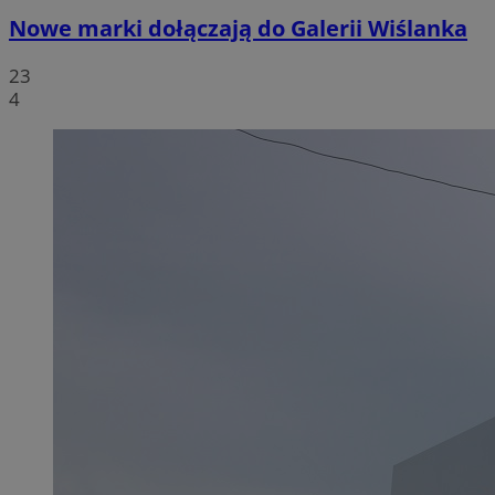
Nowe marki dołączają do Galerii Wiślanka
23
4