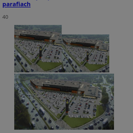
parafiach
40