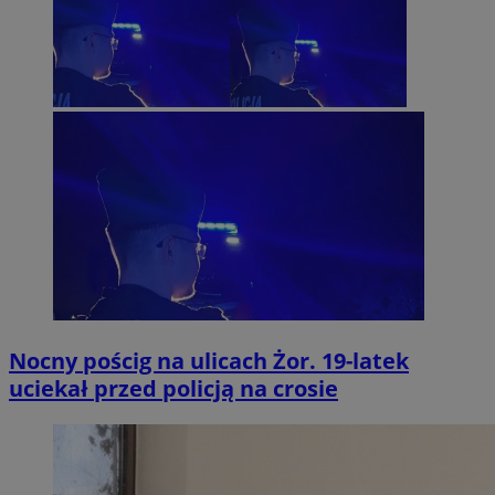
Nocny pościg na ulicach Żor. 19-latek
uciekał przed policją na crosie