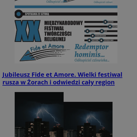
Jubileusz Fide et Amore. Wielki festiwal
rusza w Żorach i odwiedzi cały region