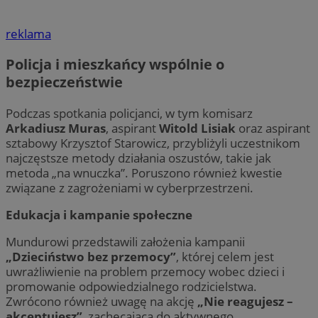
reklama
Policja i mieszkańcy wspólnie o
bezpieczeństwie
Podczas spotkania policjanci, w tym komisarz
Arkadiusz Muras
, aspirant
Witold Lisiak
oraz aspirant
sztabowy Krzysztof Starowicz, przybliżyli uczestnikom
najczęstsze metody działania oszustów, takie jak
metoda „na wnuczka”. Poruszono również kwestie
związane z zagrożeniami w cyberprzestrzeni.
Edukacja i kampanie społeczne
Mundurowi przedstawili założenia kampanii
„Dzieciństwo bez przemocy”
, której celem jest
uwrażliwienie na problem przemocy wobec dzieci i
promowanie odpowiedzialnego rodzicielstwa.
Zwrócono również uwagę na akcję
„Nie reagujesz –
akceptujesz”
, zachęcającą do aktywnego