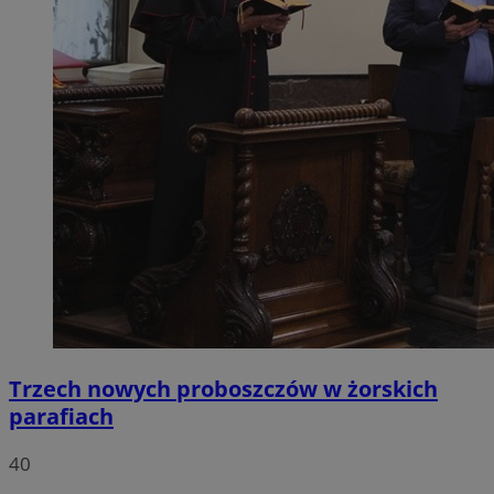
Trzech nowych proboszczów w żorskich
parafiach
40