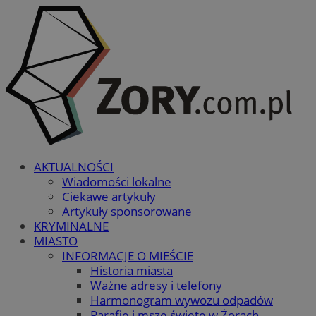
AKTUALNOŚCI
Wiadomości lokalne
Ciekawe artykuły
Artykuły sponsorowane
KRYMINALNE
MIASTO
INFORMACJE O MIEŚCIE
Historia miasta
Ważne adresy i telefony
Harmonogram wywozu odpadów
Parafie i msze święte w Żorach