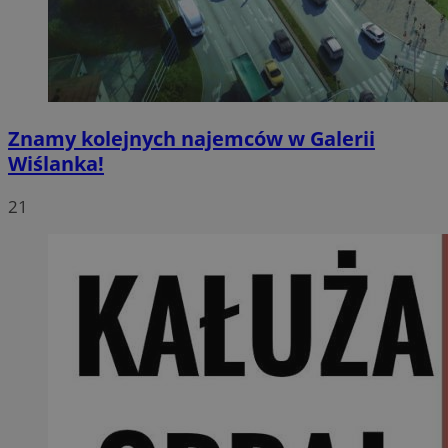
Znamy kolejnych najemców w Galerii
Wiślanka!
21