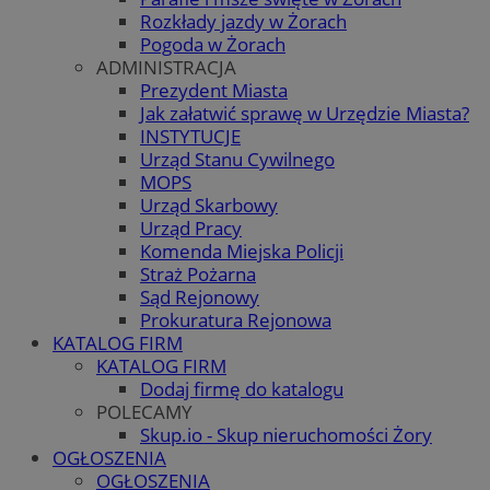
Rozkłady jazdy w Żorach
Pogoda w Żorach
ADMINISTRACJA
Prezydent Miasta
Jak załatwić sprawę w Urzędzie Miasta?
INSTYTUCJE
Urząd Stanu Cywilnego
MOPS
Urząd Skarbowy
Urząd Pracy
Komenda Miejska Policji
Straż Pożarna
Sąd Rejonowy
Prokuratura Rejonowa
KATALOG FIRM
KATALOG FIRM
Dodaj firmę do katalogu
POLECAMY
Skup.io - Skup nieruchomości Żory
OGŁOSZENIA
OGŁOSZENIA