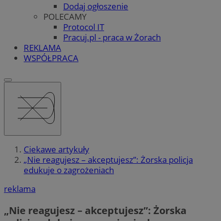
Dodaj ogłoszenie
POLECAMY
Protocol IT
Pracuj.pl - praca w Żorach
REKLAMA
WSPÓŁPRACA
Ciekawe artykuły
„Nie reagujesz – akceptujesz”: Żorska policja
edukuje o zagrożeniach
reklama
„Nie reagujesz – akceptujesz”: Żorska