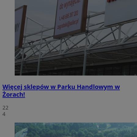
Więcej sklepów w Parku Handlowym w
Żorach!
22
4