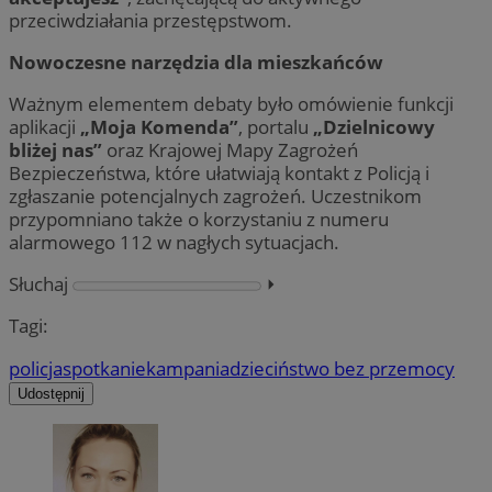
przeciwdziałania przestępstwom.
Nowoczesne narzędzia dla mieszkańców
Ważnym elementem debaty było omówienie funkcji
aplikacji
„Moja Komenda”
, portalu
„Dzielnicowy
bliżej nas”
oraz Krajowej Mapy Zagrożeń
Bezpieczeństwa, które ułatwiają kontakt z Policją i
zgłaszanie potencjalnych zagrożeń. Uczestnikom
przypomniano także o korzystaniu z numeru
alarmowego 112 w nagłych sytuacjach.
Słuchaj
⏵︎
Tagi:
policja
spotkanie
kampania
dzieciństwo bez przemocy
Udostępnij