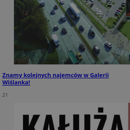
Znamy kolejnych najemców w Galerii
Wiślanka!
21