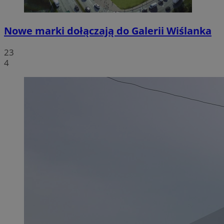
Nowe marki dołączają do Galerii Wiślanka
23
4