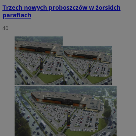
Trzech nowych proboszczów w żorskich
parafiach
40