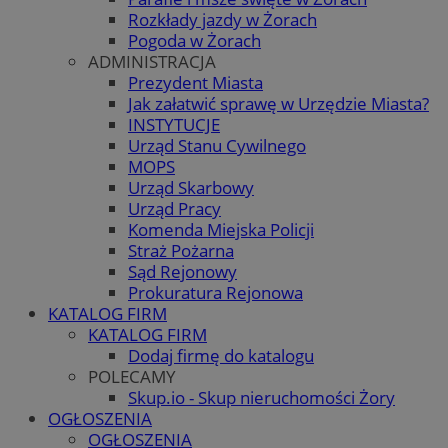
Rozkłady jazdy w Żorach
Pogoda w Żorach
ADMINISTRACJA
Prezydent Miasta
Jak załatwić sprawę w Urzędzie Miasta?
INSTYTUCJE
Urząd Stanu Cywilnego
MOPS
Urząd Skarbowy
Urząd Pracy
Komenda Miejska Policji
Straż Pożarna
Sąd Rejonowy
Prokuratura Rejonowa
KATALOG FIRM
KATALOG FIRM
Dodaj firmę do katalogu
POLECAMY
Skup.io - Skup nieruchomości Żory
OGŁOSZENIA
OGŁOSZENIA