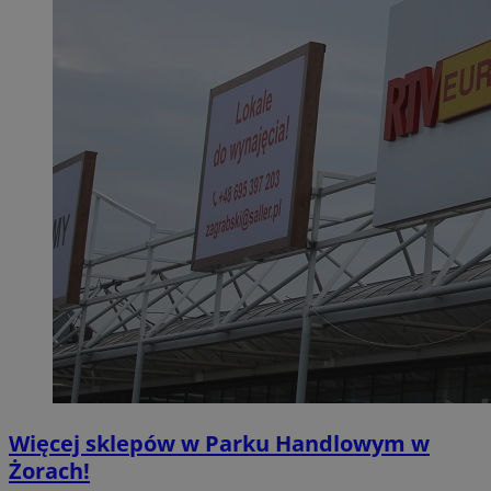
Więcej sklepów w Parku Handlowym w
Żorach!