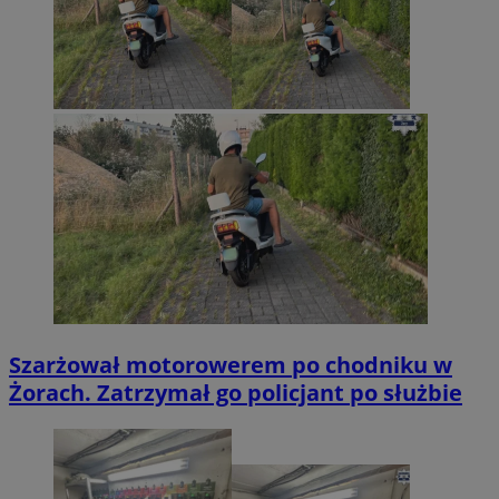
Szarżował motorowerem po chodniku w
Żorach. Zatrzymał go policjant po służbie