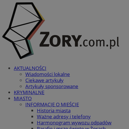
AKTUALNOŚCI
Wiadomości lokalne
Ciekawe artykuły
Artykuły sponsorowane
KRYMINALNE
MIASTO
INFORMACJE O MIEŚCIE
Historia miasta
Ważne adresy i telefony
Harmonogram wywozu odpadów
Parafie i msze święte w Żorach