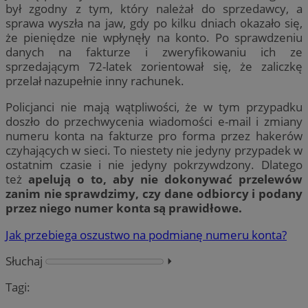
był zgodny z tym, który należał do sprzedawcy, a
sprawa wyszła na jaw, gdy po kilku dniach okazało się,
że pieniędze nie wpłynęły na konto. Po sprawdzeniu
danych na fakturze i zweryfikowaniu ich ze
sprzedającym 72-latek zorientował się, że zaliczkę
przelał nazupełnie inny rachunek.
Policjanci nie mają wątpliwości, że w tym przypadku
doszło do przechwycenia wiadomości e-mail i zmiany
numeru konta na fakturze pro forma przez hakerów
czyhających w sieci. To niestety nie jedyny przypadek w
ostatnim czasie i nie jedyny pokrzywdzony. Dlatego
też
apelują o to, aby nie dokonywać przelewów
zanim nie sprawdzimy, czy dane odbiorcy i podany
przez niego numer konta są prawidłowe.
Jak przebiega oszustwo na podmianę numeru konta?
Słuchaj
⏵︎
Tagi: