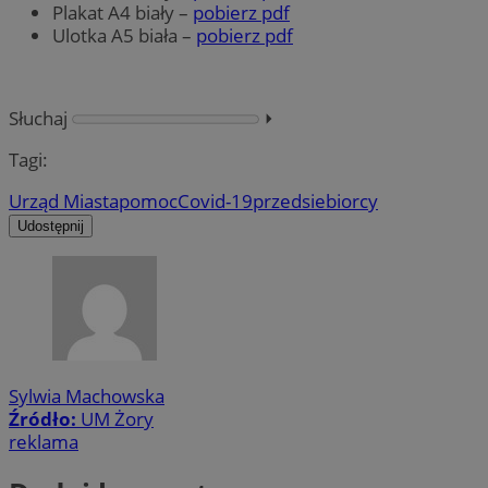
Plakat A4 biały –
pobierz pdf
Ulotka A5 biała –
pobierz pdf
Słuchaj
⏵︎
Tagi:
Urząd Miasta
pomoc
Covid-19
przedsiebiorcy
Udostępnij
Sylwia Machowska
Źródło:
UM Żory
reklama