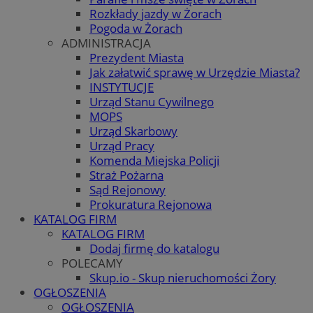
Rozkłady jazdy w Żorach
Pogoda w Żorach
ADMINISTRACJA
Prezydent Miasta
Jak załatwić sprawę w Urzędzie Miasta?
INSTYTUCJE
Urząd Stanu Cywilnego
MOPS
Urząd Skarbowy
Urząd Pracy
Komenda Miejska Policji
Straż Pożarna
Sąd Rejonowy
Prokuratura Rejonowa
KATALOG FIRM
KATALOG FIRM
Dodaj firmę do katalogu
POLECAMY
Skup.io - Skup nieruchomości Żory
OGŁOSZENIA
OGŁOSZENIA