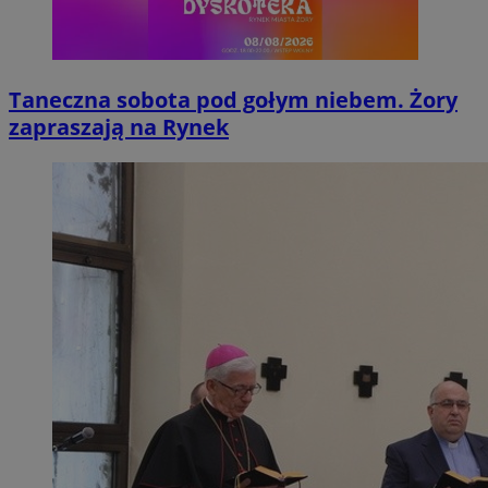
Taneczna sobota pod gołym niebem. Żory
zapraszają na Rynek