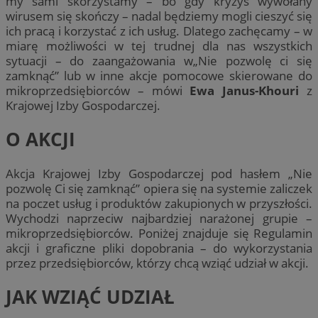
my sami skorzystamy – bo gdy kryzys wywołany
wirusem się skończy – nadal będziemy mogli cieszyć się
ich pracą i korzystać z ich usług. Dlatego zachęcamy – w
miarę możliwości w tej trudnej dla nas wszystkich
sytuacji – do zaangażowania w„Nie pozwolę ci się
zamknąć” lub w inne akcje pomocowe skierowane do
mikroprzedsiębiorców – mówi
Ewa Janus-Khouri
z
Krajowej Izby Gospodarczej.
O AKCJI
Akcja Krajowej Izby Gospodarczej pod hasłem „Nie
pozwolę Ci się zamknąć” opiera się na systemie zaliczek
na poczet usług i produktów zakupionych w przyszłości.
Wychodzi naprzeciw najbardziej narażonej grupie –
mikroprzedsiębiorców. Poniżej znajduje się Regulamin
akcji i graficzne pliki dopobrania – do wykorzystania
przez przedsiębiorców, którzy chcą wziąć udział w akcji.
JAK WZIĄĆ UDZIAŁ