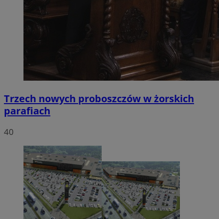
Trzech nowych proboszczów w żorskich
parafiach
40