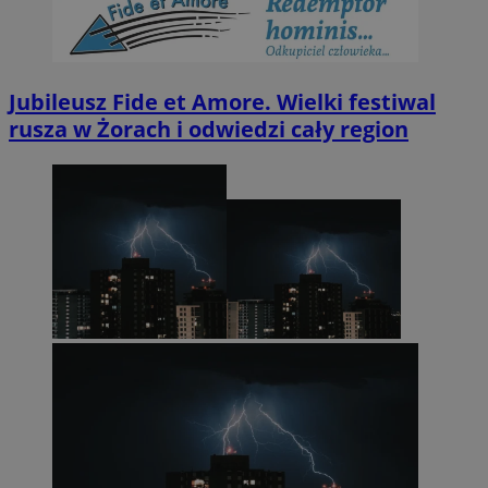
Jubileusz Fide et Amore. Wielki festiwal
rusza w Żorach i odwiedzi cały region