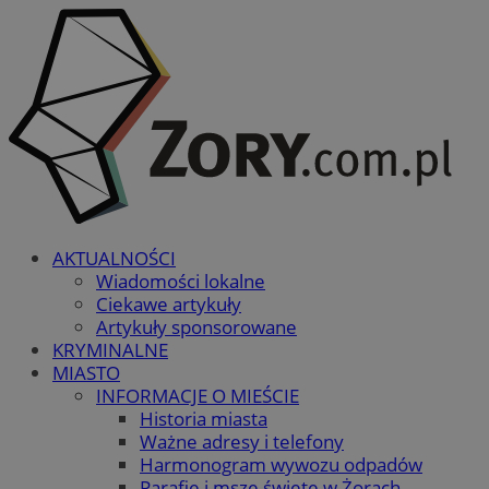
AKTUALNOŚCI
Wiadomości lokalne
Ciekawe artykuły
Artykuły sponsorowane
KRYMINALNE
MIASTO
INFORMACJE O MIEŚCIE
Historia miasta
Ważne adresy i telefony
Harmonogram wywozu odpadów
Parafie i msze święte w Żorach