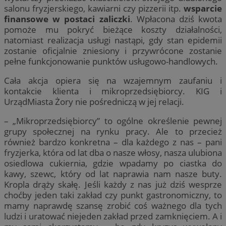
salonu fryzjerskiego, kawiarni czy pizzerii itp.
wsparcie
finansowe w postaci zaliczki
. Wpłacona dziś kwota
pomoże mu pokryć bieżące koszty działalności,
natomiast realizacja usługi nastąpi, gdy stan epidemii
zostanie oficjalnie zniesiony i przywrócone zostanie
pełne funkcjonowanie punktów usługowo-handlowych.
Cała akcja opiera się na wzajemnym zaufaniu i
kontakcie klienta i mikroprzedsiębiorcy. KIG i
UrządMiasta Żory nie pośredniczą w jej relacji.
– „Mikroprzedsiębiorcy” to ogólne określenie pewnej
grupy społecznej na rynku pracy. Ale to przecież
również bardzo konkretna – dla każdego z nas – pani
fryzjerka, która od lat dba o nasze włosy, nasza ulubiona
osiedlowa cukiernia, gdzie wpadamy po ciastka do
kawy, szewc, który od lat naprawia nam nasze buty.
Kropla drąży skałę. Jeśli każdy z nas już dziś wesprze
choćby jeden taki zakład czy punkt gastronomiczny, to
mamy naprawdę szansę zrobić coś ważnego dla tych
ludzi i uratować niejeden zakład przed zamknięciem. A i