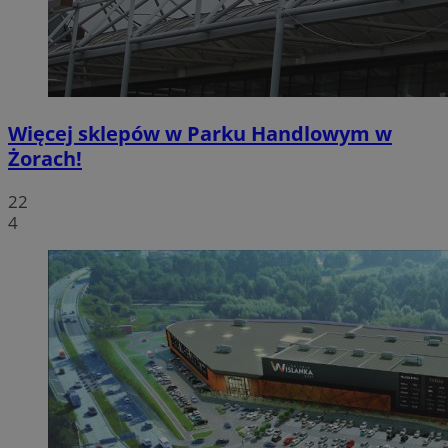
Więcej sklepów w Parku Handlowym w
Żorach!
22
4