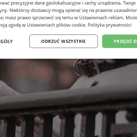
wać precyzyjne dane geolokalizacyjne i cechy urządzenia. Twoje
tryny. Niektórzy dostawcy mogą opierać się na prawnie uzasadnio
ie; masz prawo sprzeciwić się temu w
Ustawieniach reklam
. Może
woją zgodę w
Ustawieniach plików cookie
.
Polityka prywatności
EGÓŁY
ODRZUĆ WSZYSTKIE
PRZEJDŹ 
Wydajność
Targetowanie
Funkcjonalność
Ni
ezbędne
Wydajność
Targetowanie
Funkcjonalność
Niesklasyfikow
ie umożliwiają korzystanie z podstawowych funkcji strony internetowej, takich jak log
Bez niezbędnych plików cookie nie można prawidłowo korzystać ze strony internetowe
Okres
Provider
/
Domena
Opis
przechowywania