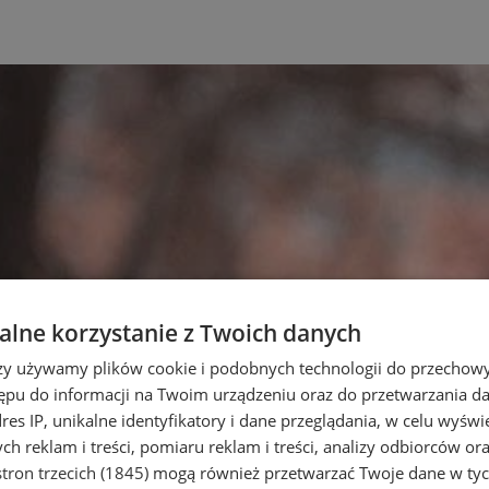
lne korzystanie z Twoich danych
rzy używamy plików cookie i podobnych technologii do przechow
ępu do informacji na Twoim urządzeniu oraz do przetwarzania 
dres IP, unikalne identyfikatory i dane przeglądania, w celu wyświ
h reklam i treści, pomiaru reklam i treści, analizy odbiorców or
tron trzecich (1845)
mogą również przetwarzać Twoje dane w tych