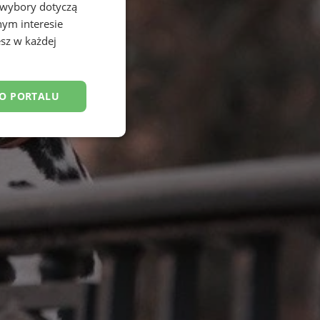
 wybory dotyczą
nym interesie
sz w każdej
DO PORTALU
esklasyfikowane
ane
owanie użytkownika i
j.