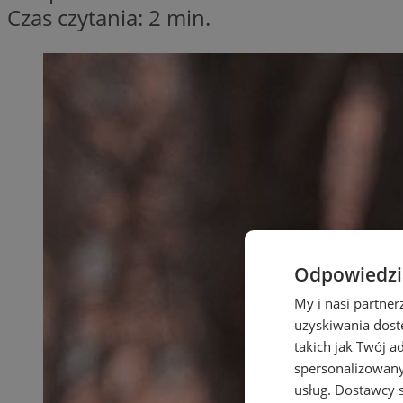
Czas czytania: 2 min.
Odpowiedzia
My i nasi partne
uzyskiwania dost
takich jak Twój a
spersonalizowanyc
usług.
Dostawcy s