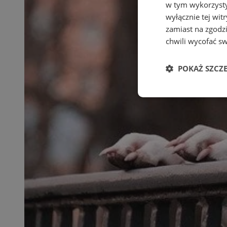
w tym wykorzysty
wyłącznie tej wi
zamiast na zgodz
chwili wycofać s
POKAŻ SZCZ
Niezbędne
Ni
Niezbędne pliki cook
zarządzanie kontem. 
Nazwa