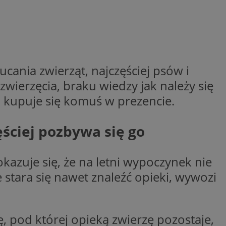
woich preferencji,
 z regulacjami
y gościa na
nych celów
rzez usługę Cookie-
ania zwierząt, najczęściej psów i
preferencji
 na pliki cookie.
zwierzęcia, braku wiedzy jak należy się
ookie Cookie-
a kupuje się komuś w prezencie.
ściej pozbywa się go
lytics do
azuje się, że na letni wypoczynek nie
ookie jest używany
iewer”, aby pomóc
acznej identyfikacji
e widzisz w naszych
e stara się nawet znaleźć opieki, wywozi
dostępu do strony
Analytics - co
ej, aby śledzić
anej usługi
e użytkowników i
rozróżniania
 konkretnej
. Pomaga w
e losowo
zyfrowany /
ta. Jest on
izowanych
nie i służy do
, pod której opieką zwierzę pozostaje,
eń użytkowników i
 sesji i kampanii
ry identyfikuje
iu korzystania z