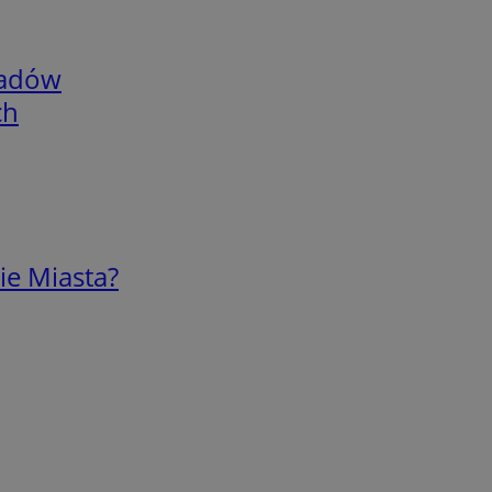
adów
ch
ie Miasta?