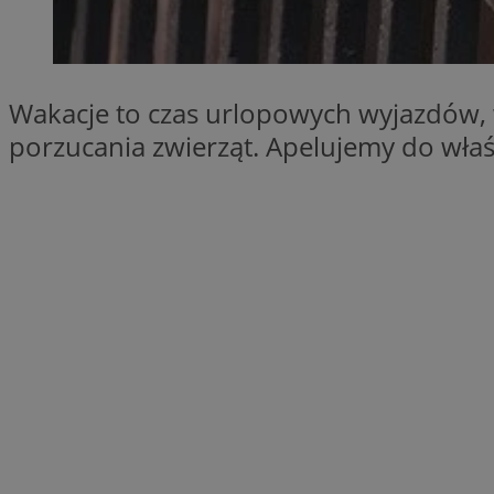
SessID
QeSessID
MvSessID
Wakacje to czas urlopowych wyjazdów, 
__cf_bm
porzucania zwierząt. Apelujemy do właśc
suid
INGRESSCOOKIE
euds
VISITOR_PRIVACY_