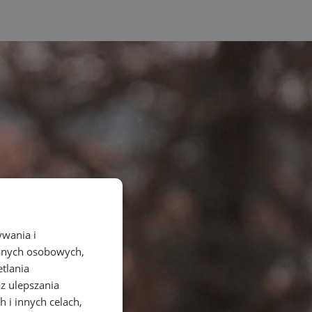
ywania i
danych osobowych,
etlania
az ulepszania
 i innych celach,