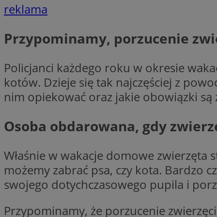
reklama
Przypominamy, porzucenie zwi
li_gc
CookieScriptConse
Policjanci każdego roku w okresie waka
kotów. Dzieje się tak najczęściej z pow
nim opiekować oraz jakie obowiązki są 
Osoba obdarowana, gdy zwierzę
Nazwa
Nazwa
Nazwa
gid_CAESEEbgrCsX
_ga_L2744325BY
Właśnie w wakacje domowe zwierzęta sta
__mguid_
tt_viewer
możemy zabrać psa, czy kota. Bardzo częs
_ga
swojego dotychczasowego pupila i porz
DSID
Przypominamy, że porzucenie zwierzęcia
ADKUID