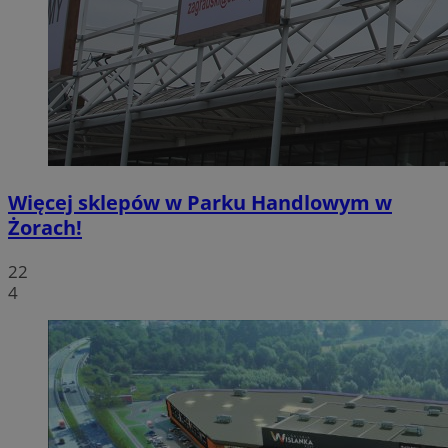
Więcej sklepów w Parku Handlowym w
Żorach!
22
4