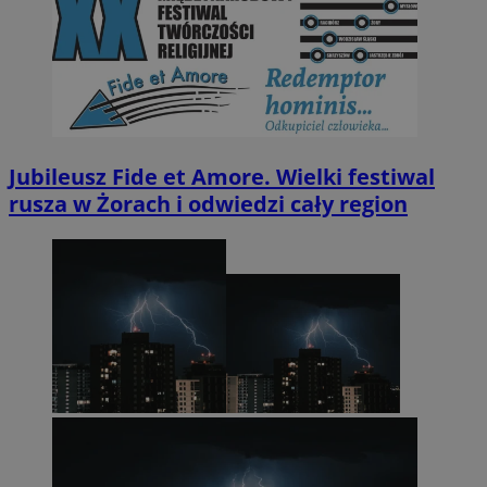
Jubileusz Fide et Amore. Wielki festiwal
rusza w Żorach i odwiedzi cały region