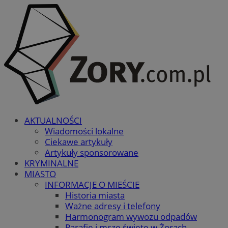
AKTUALNOŚCI
Wiadomości lokalne
Ciekawe artykuły
Artykuły sponsorowane
KRYMINALNE
MIASTO
INFORMACJE O MIEŚCIE
Historia miasta
Ważne adresy i telefony
Harmonogram wywozu odpadów
Parafie i msze święte w Żorach