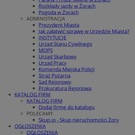
Rozkłady jazdy w Żorach
Pogoda w Żorach
ADMINISTRACJA
Prezydent Miasta
Jak załatwić sprawę w Urzędzie Miasta?
INSTYTUCJE
Urząd Stanu Cywilnego
MOPS
Urząd Skarbowy
Urząd Pracy
Komenda Miejska Policji
Straż Pożarna
Sąd Rejonowy
Prokuratura Rejonowa
KATALOG FIRM
KATALOG FIRM
Dodaj firmę do katalogu
POLECAMY
Skup.io - Skup nieruchomości Żory
OGŁOSZENIA
OGŁOSZENIA