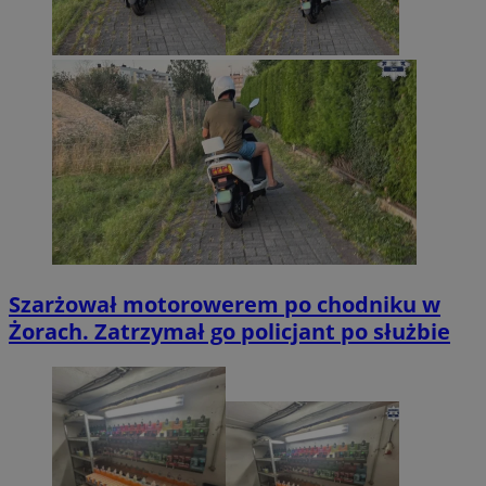
Szarżował motorowerem po chodniku w
Żorach. Zatrzymał go policjant po służbie