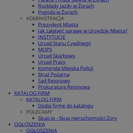
Rozkłady jazdy w Żorach
Pogoda w Żorach
ADMINISTRACJA
Prezydent Miasta
Jak załatwić sprawę w Urzędzie Miasta?
INSTYTUCJE
Urząd Stanu Cywilnego
MOPS
Urząd Skarbowy
Urząd Pracy
Komenda Miejska Policji
Straż Pożarna
Sąd Rejonowy
Prokuratura Rejonowa
KATALOG FIRM
KATALOG FIRM
Dodaj firmę do katalogu
POLECAMY
Skup.io - Skup nieruchomości Żory
OGŁOSZENIA
OGŁOSZENIA