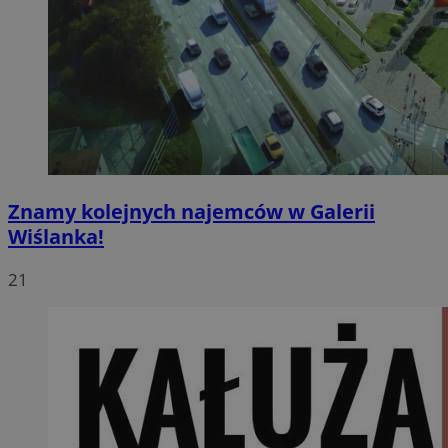
Znamy kolejnych najemców w Galerii
Wiślanka!
21