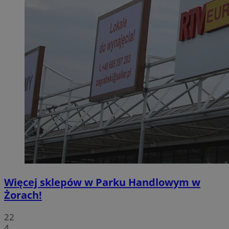
Więcej sklepów w Parku Handlowym w
Żorach!
22
4