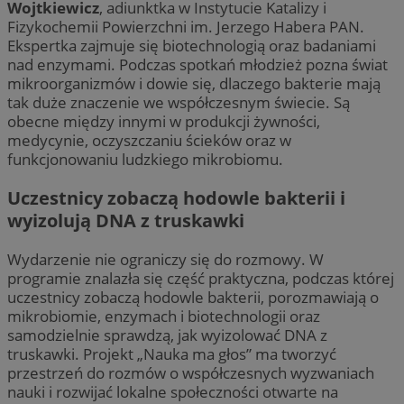
Wojtkiewicz
, adiunktka w Instytucie Katalizy i
Fizykochemii Powierzchni im. Jerzego Habera PAN.
Ekspertka zajmuje się biotechnologią oraz badaniami
nad enzymami. Podczas spotkań młodzież pozna świat
mikroorganizmów i dowie się, dlaczego bakterie mają
tak duże znaczenie we współczesnym świecie. Są
obecne między innymi w produkcji żywności,
medycynie, oczyszczaniu ścieków oraz w
funkcjonowaniu ludzkiego mikrobiomu.
Uczestnicy zobaczą hodowle bakterii i
wyizolują DNA z truskawki
Wydarzenie nie ograniczy się do rozmowy. W
programie znalazła się część praktyczna, podczas której
uczestnicy zobaczą hodowle bakterii, porozmawiają o
mikrobiomie, enzymach i biotechnologii oraz
samodzielnie sprawdzą, jak wyizolować DNA z
truskawki. Projekt „Nauka ma głos” ma tworzyć
przestrzeń do rozmów o współczesnych wyzwaniach
nauki i rozwijać lokalne społeczności otwarte na