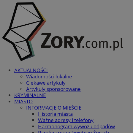
AKTUALNOŚCI
Wiadomości lokalne
Ciekawe artykuły
Artykuły sponsorowane
KRYMINALNE
MIASTO
INFORMACJE O MIEŚCIE
Historia miasta
Ważne adresy i telefony
Harmonogram wywozu odpadów
Parafie i msze święte w Żorach