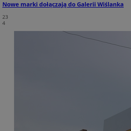
Nowe marki dołączają do Galerii Wiślanka
23
4