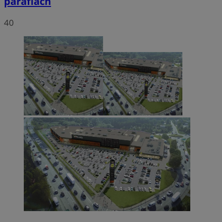
parafiach
40