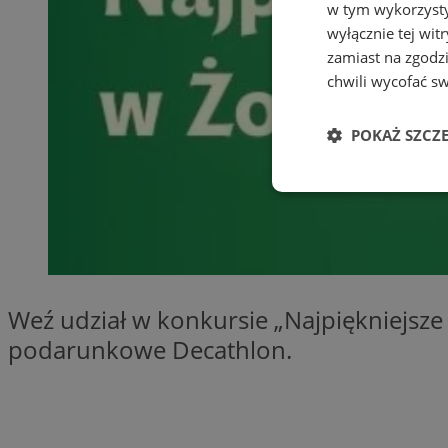
w tym wykorzysty
wyłącznie tej wi
zamiast na zgodz
chwili wycofać s
POKAŻ SZCZ
Niezbędne
Weź udział w konkursie „Najpiękniejsze 
Ni
podarunkowe Decathlon.
Niezbędne pliki cook
zarządzanie kontem. 
Nazwa