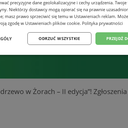
wać precyzyjne dane geolokalizacyjne i cechy urządzenia. Twoje
tryny. Niektórzy dostawcy mogą opierać się na prawnie uzasadnio
ie; masz prawo sprzeciwić się temu w
Ustawieniach reklam
. Może
woją zgodę w
Ustawieniach plików cookie
.
Polityka prywatności
EGÓŁY
ODRZUĆ WSZYSTKIE
PRZEJDŹ 
Wydajność
Targetowanie
Funkcjonalność
Ni
drzewo w Żorach – II edycja”! Zgłoszeni
ezbędne
Wydajność
Targetowanie
Funkcjonalność
Niesklasyfikow
ie umożliwiają korzystanie z podstawowych funkcji strony internetowej, takich jak log
Bez niezbędnych plików cookie nie można prawidłowo korzystać ze strony internetowe
Okres
Provider
/
Domena
Opis
przechowywania