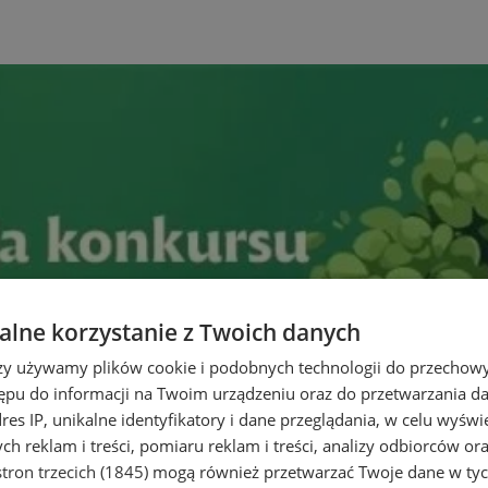
lne korzystanie z Twoich danych
rzy używamy plików cookie i podobnych technologii do przechow
ępu do informacji na Twoim urządzeniu oraz do przetwarzania 
dres IP, unikalne identyfikatory i dane przeglądania, w celu wyświ
h reklam i treści, pomiaru reklam i treści, analizy odbiorców or
tron trzecich (1845)
mogą również przetwarzać Twoje dane w tych