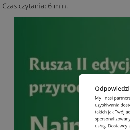
Czas czytania: 6 min.
Odpowiedzia
My i nasi partne
uzyskiwania dost
takich jak Twój a
spersonalizowanyc
usług.
Dostawcy s