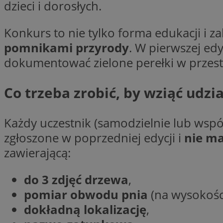
dzieci i dorosłych.
Konkurs to nie tylko forma edukacji i 
li_gc
pomnikami przyrody
. W pierwszej edy
dokumentować zielone perełki w przestr
CookieScriptConse
Co trzeba zrobić, by wziąć udzia
Każdy uczestnik (samodzielnie lub wsp
Nazwa
Nazwa
zgłoszone w poprzedniej edycji i
nie m
Nazwa
gid_CAESEEbgrCsX
zawierającą:
_ga_L2744325BY
__mguid_
tt_viewer
_ga
do 3 zdjęć drzewa
,
DSID
pomiar obwodu pnia
(na wysokośc
dokładną lokalizację
,
ADKUID