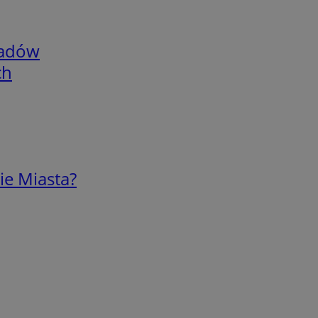
adów
ch
ie Miasta?