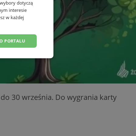
 wybory dotyczą
nym interesie
sz w każdej
DO PORTALU
esklasyfikowane
a do 30 września. Do wygrania karty
ane
owanie użytkownika i
j.