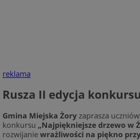
SessID
QeSessID
MvSessID
__cf_bm
suid
reklama
INGRESSCOOKIE
Rusza II edycja konkurs
euds
Gmina Miejska Żory
zaprasza uczniów
VISITOR_PRIVACY_
konkursu
„Najpiękniejsze drzewo w 
rozwijanie
wrażliwości na piękno prz