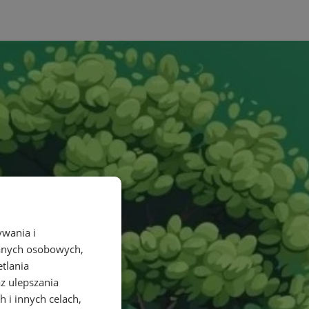
ywania i
danych osobowych,
etlania
az ulepszania
 i innych celach,