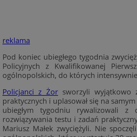
li_gc
reklama
CookieScriptConse
Pod koniec ubiegłego tygodnia zwycię
Policyjnych z Kwalifikowanej Pier
ogólnopolskich, do których intensywnie
Nazwa
Nazwa
Nazwa
gid_CAESEEbgrCsX
Policjanci z Żor
sworzyli wyjątkowo z
_ga_L2744325BY
__mguid_
praktycznych i uplasował się na samym
tt_viewer
_ga
ubiegłym tygodniu rywalizowali z 
DSID
rozwiązywania testu i zadań praktyczny
Mariusz Małek zwyciężyli. Nie spoczę
ADKUID