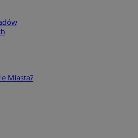
adów
ch
ie Miasta?