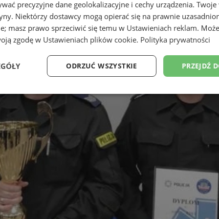
wać precyzyjne dane geolokalizacyjne i cechy urządzenia. Twoje
tryny. Niektórzy dostawcy mogą opierać się na prawnie uzasadnio
ie; masz prawo sprzeciwić się temu w
Ustawieniach reklam
. Może
woją zgodę w
Ustawieniach plików cookie
.
Polityka prywatności
EGÓŁY
ODRZUĆ WSZYSTKIE
PRZEJDŹ 
Wydajność
Targetowanie
Funkcjonalność
Ni
ezbędne
Wydajność
Targetowanie
Funkcjonalność
Niesklasyfikow
ie umożliwiają korzystanie z podstawowych funkcji strony internetowej, takich jak log
Bez niezbędnych plików cookie nie można prawidłowo korzystać ze strony internetowe
Okres
Provider
/
Domena
Opis
przechowywania