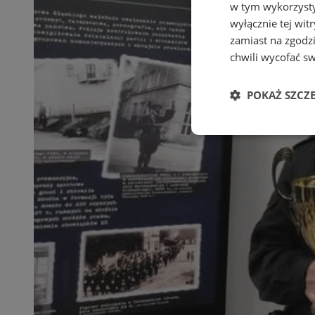
w tym wykorzysty
wyłącznie tej wi
zamiast na zgodz
chwili wycofać s
POKAŻ SZCZ
Niezbędne
Ni
Niezbędne pliki cook
zarządzanie kontem. 
Nazwa