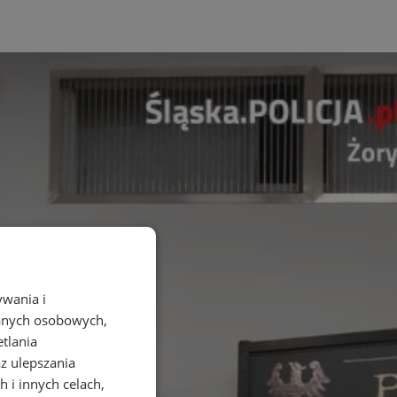
ywania i
danych osobowych,
etlania
az ulepszania
 i innych celach,