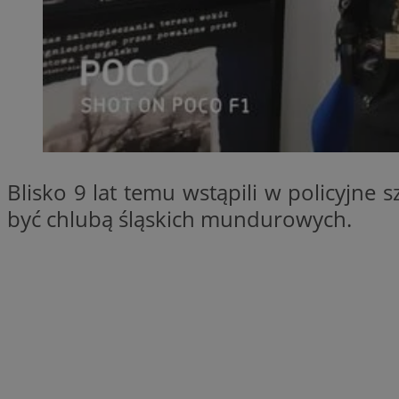
SessID
QeSessID
MvSessID
__cf_bm
suid
Blisko 9 lat temu wstąpili w policyjne 
INGRESSCOOKIE
być chlubą śląskich mundurowych.
euds
VISITOR_PRIVACY_