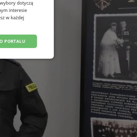
 wybory dotyczą
nym interesie
sz w każdej
DO PORTALU
esklasyfikowane
ane
owanie użytkownika i
j.