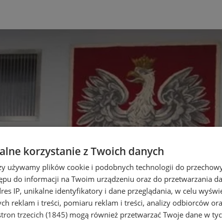
lne korzystanie z Twoich danych
rzy używamy plików cookie i podobnych technologii do przechow
ępu do informacji na Twoim urządzeniu oraz do przetwarzania 
dres IP, unikalne identyfikatory i dane przeglądania, w celu wyświ
h reklam i treści, pomiaru reklam i treści, analizy odbiorców or
tron trzecich (1845)
mogą również przetwarzać Twoje dane w tych