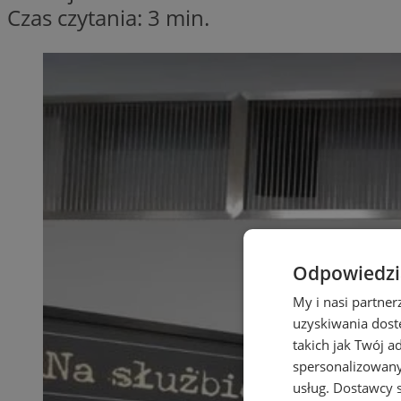
Czas czytania: 3 min.
Odpowiedzia
My i nasi partne
uzyskiwania dost
takich jak Twój a
spersonalizowanyc
usług.
Dostawcy s