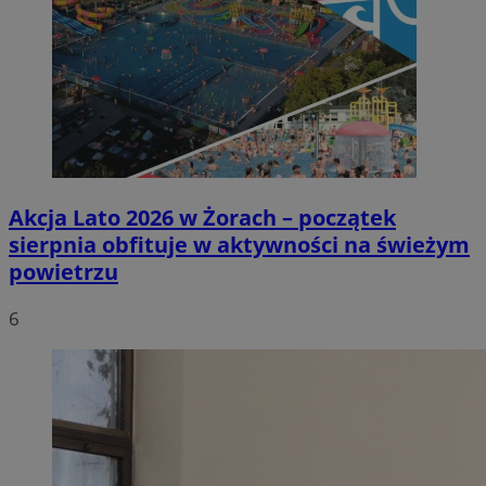
Akcja Lato 2026 w Żorach – początek
sierpnia obfituje w aktywności na świeżym
powietrzu
6