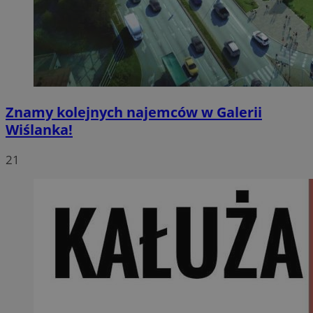
Znamy kolejnych najemców w Galerii
Wiślanka!
21