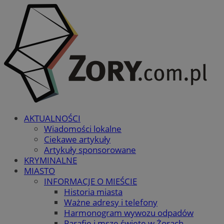
AKTUALNOŚCI
Wiadomości lokalne
Ciekawe artykuły
Artykuły sponsorowane
KRYMINALNE
MIASTO
INFORMACJE O MIEŚCIE
Historia miasta
Ważne adresy i telefony
Harmonogram wywozu odpadów
Parafie i msze święte w Żorach