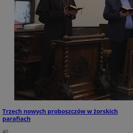
Trzech nowych proboszczów w żorskich
parafiach
40