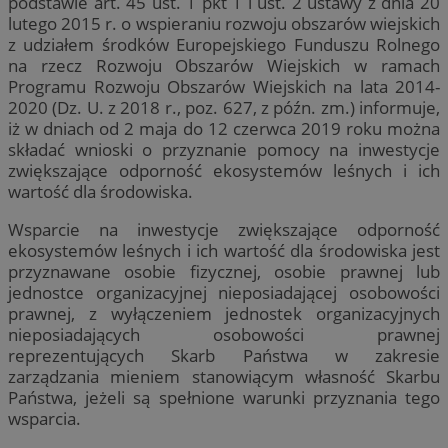
podstawie art. 45 ust. 1 pkt 1 i ust. 2 ustawy z dnia 20
lutego 2015 r. o wspieraniu rozwoju obszarów wiejskich
z udziałem środków Europejskiego Funduszu Rolnego
na rzecz Rozwoju Obszarów Wiejskich w ramach
Programu Rozwoju Obszarów Wiejskich na lata 2014-
2020 (Dz. U. z 2018 r., poz. 627, z późn. zm.) informuje,
iż w dniach od 2 maja do 12 czerwca 2019 roku można
składać wnioski o przyznanie pomocy na inwestycje
zwiększające odporność ekosystemów leśnych i ich
wartość dla środowiska.
Wsparcie na inwestycje zwiększające odporność
ekosystemów leśnych i ich wartość dla środowiska jest
przyznawane osobie fizycznej, osobie prawnej lub
jednostce organizacyjnej nieposiadającej osobowości
prawnej, z wyłączeniem jednostek organizacyjnych
nieposiadających osobowości prawnej
reprezentujących Skarb Państwa w zakresie
zarządzania mieniem stanowiącym własność Skarbu
Państwa, jeżeli są spełnione warunki przyznania tego
wsparcia.