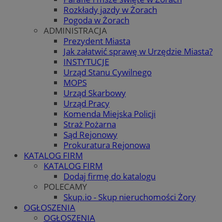
Rozkłady jazdy w Żorach
Pogoda w Żorach
ADMINISTRACJA
Prezydent Miasta
Jak załatwić sprawę w Urzędzie Miasta?
INSTYTUCJE
Urząd Stanu Cywilnego
MOPS
Urząd Skarbowy
Urząd Pracy
Komenda Miejska Policji
Straż Pożarna
Sąd Rejonowy
Prokuratura Rejonowa
KATALOG FIRM
KATALOG FIRM
Dodaj firmę do katalogu
POLECAMY
Skup.io - Skup nieruchomości Żory
OGŁOSZENIA
OGŁOSZENIA