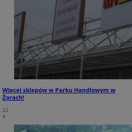
Więcej sklepów w Parku Handlowym w
Żorach!
22
4