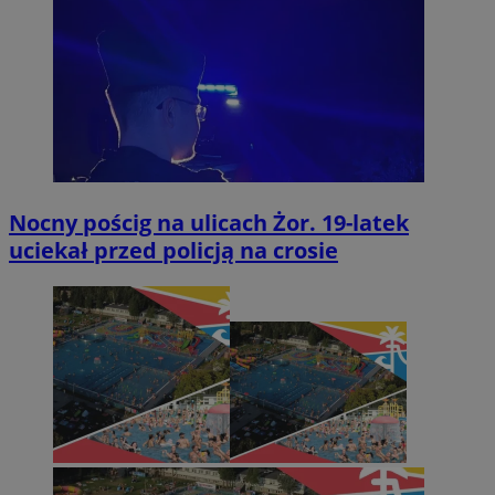
Nocny pościg na ulicach Żor. 19-latek
uciekał przed policją na crosie