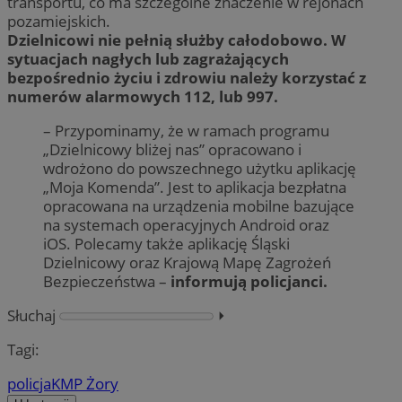
transportu, co ma szczególne znaczenie w rejonach
pozamiejskich.
Dzielnicowi nie pełnią służby całodobowo. W
sytuacjach nagłych lub zagrażających
bezpośrednio życiu i zdrowiu należy korzystać z
numerów alarmowych 112, lub 997.
– Przypominamy, że w ramach programu
„Dzielnicowy bliżej nas” opracowano i
wdrożono do powszechnego użytku aplikację
„Moja Komenda”. Jest to aplikacja bezpłatna
opracowana na urządzenia mobilne bazujące
na systemach operacyjnych Android oraz
iOS. Polecamy także aplikację Śląski
Dzielnicowy oraz Krajową Mapę Zagrożeń
Bezpieczeństwa –
informują policjanci.
Słuchaj
⏵︎
Tagi:
policja
KMP Żory