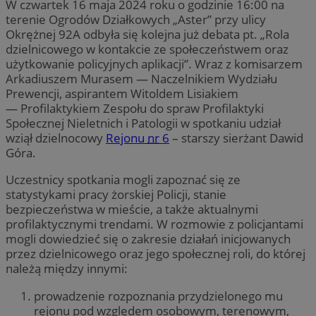
W czwartek 16 maja 2024 roku o godzinie 16:00 na
terenie Ogrodów Działkowych „Aster” przy ulicy
Okrężnej 92A odbyła się kolejna już debata pt. „Rola
dzielnicowego w kontakcie ze społeczeństwem oraz
użytkowanie policyjnych aplikacji”. Wraz z komisarzem
Arkadiuszem Murasem — Naczelnikiem Wydziału
Prewencji, aspirantem Witoldem Lisiakiem
— Profilaktykiem Zespołu do spraw Profilaktyki
Społecznej Nieletnich i Patologii w spotkaniu udział
wziął dzielnocowy
Rejonu
nr
6
– starszy sierżant Dawid
Góra.
Uczestnicy spotkania mogli zapoznać się ze
statystykami pracy żorskiej Policji, stanie
bezpieczeństwa w mieście, a także aktualnymi
profilaktycznymi trendami. W rozmowie z policjantami
mogli dowiedzieć się o zakresie działań inicjowanych
przez dzielnicowego oraz jego społecznej roli, do której
należą między innymi:
prowadzenie rozpoznania przydzielonego mu
rejonu pod względem osobowym, terenowym,