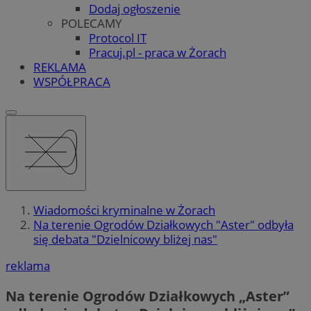
Dodaj ogłoszenie
POLECAMY
Protocol IT
Pracuj.pl - praca w Żorach
REKLAMA
WSPÓŁPRACA
Wiadomości kryminalne w Żorach
Na terenie Ogrodów Działkowych "Aster" odbyła
się debata "Dzielnicowy bliżej nas"
reklama
Na terenie Ogrodów Działkowych „Aster”