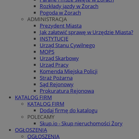
Rozkłady jazdy w Żorach
Pogoda w Żorach
ADMINISTRACJA
Prezydent Miasta
Jak załatwić sprawę w Urzędzie Miasta?
INSTYTUCJE
Urząd Stanu Cywilnego
MOPS
Urząd Skarbowy
Urząd Pracy
Komenda Miejska Policji
Straż Pożarna
Sąd Rejonowy
Prokuratura Rejonowa
KATALOG FIRM
KATALOG FIRM
Dodaj firmę do katalogu
POLECAMY
Skup.io - Skup nieruchomości Żory
OGŁOSZENIA
OGŁOSZENIA