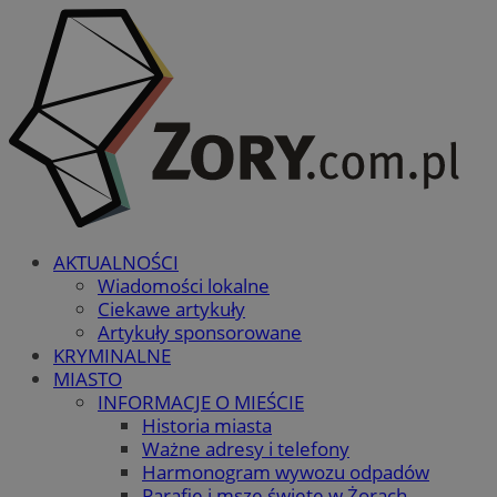
AKTUALNOŚCI
Wiadomości lokalne
Ciekawe artykuły
Artykuły sponsorowane
KRYMINALNE
MIASTO
INFORMACJE O MIEŚCIE
Historia miasta
Ważne adresy i telefony
Harmonogram wywozu odpadów
Parafie i msze święte w Żorach