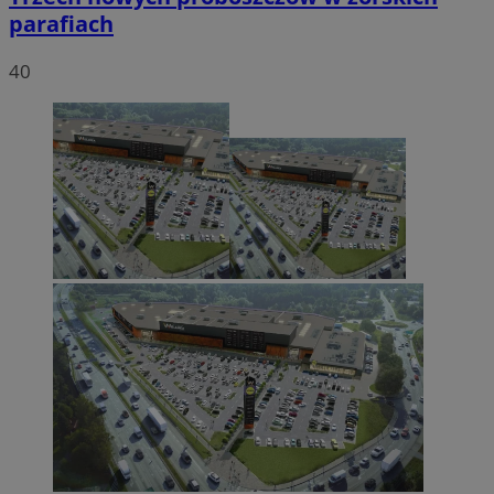
parafiach
40