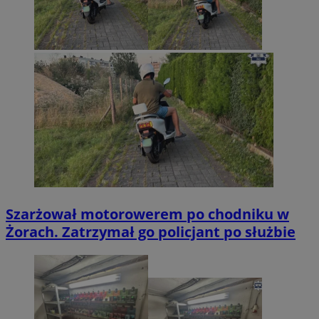
Szarżował motorowerem po chodniku w
Żorach. Zatrzymał go policjant po służbie