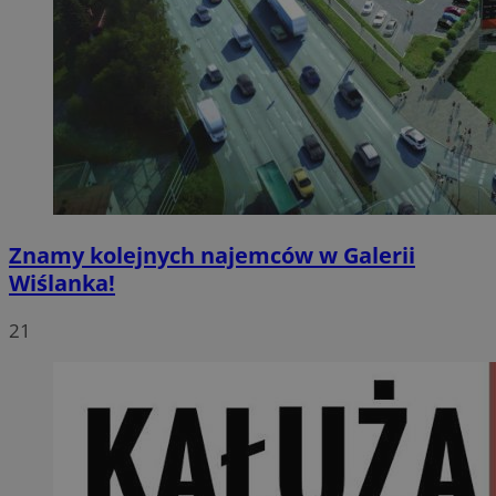
Znamy kolejnych najemców w Galerii
Wiślanka!
21