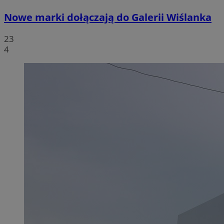
Nowe marki dołączają do Galerii Wiślanka
23
4