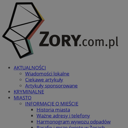
AKTUALNOŚCI
Wiadomości lokalne
Ciekawe artykuły
Artykuły sponsorowane
KRYMINALNE
MIASTO
INFORMACJE O MIEŚCIE
Historia miasta
Ważne adresy i telefony
Harmonogram wywozu odpadów
Parafie i msze święte w Żorach