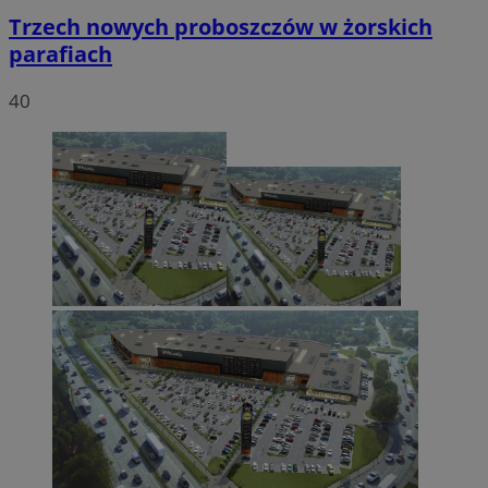
Trzech nowych proboszczów w żorskich
parafiach
40