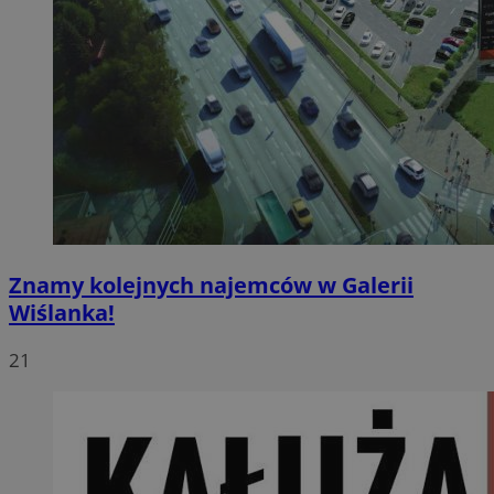
Znamy kolejnych najemców w Galerii
Wiślanka!
21