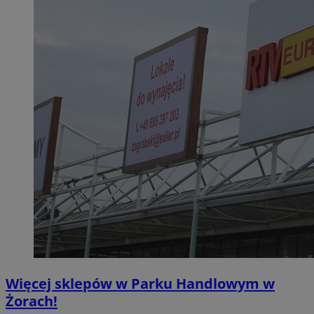
Więcej sklepów w Parku Handlowym w
Żorach!