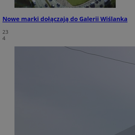
Nowe marki dołączają do Galerii Wiślanka
23
4