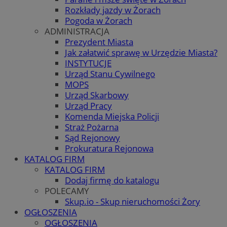
Rozkłady jazdy w Żorach
Pogoda w Żorach
ADMINISTRACJA
Prezydent Miasta
Jak załatwić sprawę w Urzędzie Miasta?
INSTYTUCJE
Urząd Stanu Cywilnego
MOPS
Urząd Skarbowy
Urząd Pracy
Komenda Miejska Policji
Straż Pożarna
Sąd Rejonowy
Prokuratura Rejonowa
KATALOG FIRM
KATALOG FIRM
Dodaj firmę do katalogu
POLECAMY
Skup.io - Skup nieruchomości Żory
OGŁOSZENIA
OGŁOSZENIA