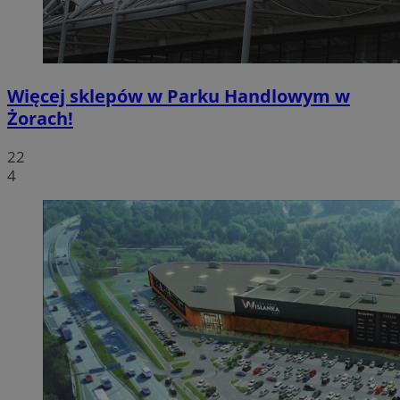
Więcej sklepów w Parku Handlowym w
Żorach!
22
4