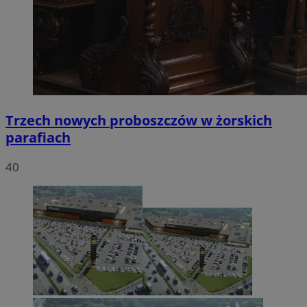
Trzech nowych proboszczów w żorskich
parafiach
40