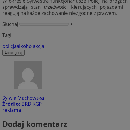
W okresie Sylwestra funkcjonariusze Policji na drogach
sprawdzają stan trzeźwości kierujących pojazdami i
reagują na każde zachowanie niezgodne z prawem.
Słuchaj
⏵︎
Tagi:
policja
alkohol
akcja
Udostępnij
Sylwia Machowska
Źródło:
BRD KGP
reklama
Dodaj komentarz