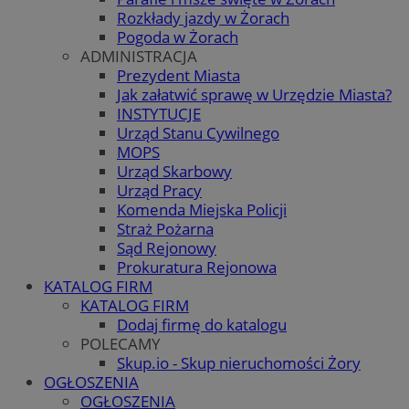
Rozkłady jazdy w Żorach
Pogoda w Żorach
ADMINISTRACJA
Prezydent Miasta
Jak załatwić sprawę w Urzędzie Miasta?
INSTYTUCJE
Urząd Stanu Cywilnego
MOPS
Urząd Skarbowy
Urząd Pracy
Komenda Miejska Policji
Straż Pożarna
Sąd Rejonowy
Prokuratura Rejonowa
KATALOG FIRM
KATALOG FIRM
Dodaj firmę do katalogu
POLECAMY
Skup.io - Skup nieruchomości Żory
OGŁOSZENIA
OGŁOSZENIA