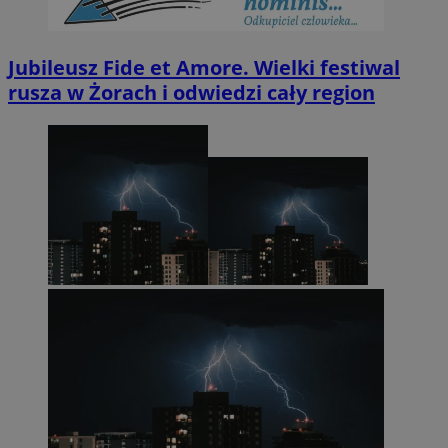
Jubileusz Fide et Amore. Wielki festiwal
rusza w Żorach i odwiedzi cały region