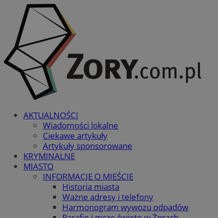
AKTUALNOŚCI
Wiadomości lokalne
Ciekawe artykuły
Artykuły sponsorowane
KRYMINALNE
MIASTO
INFORMACJE O MIEŚCIE
Historia miasta
Ważne adresy i telefony
Harmonogram wywozu odpadów
Parafie i msze święte w Żorach