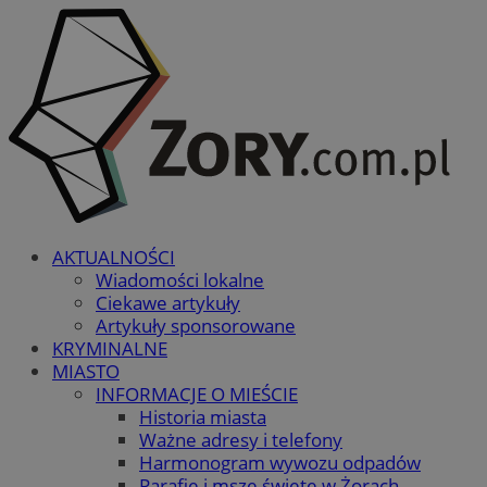
AKTUALNOŚCI
Wiadomości lokalne
Ciekawe artykuły
Artykuły sponsorowane
KRYMINALNE
MIASTO
INFORMACJE O MIEŚCIE
Historia miasta
Ważne adresy i telefony
Harmonogram wywozu odpadów
Parafie i msze święte w Żorach