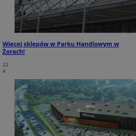
Więcej sklepów w Parku Handlowym w
Żorach!
22
4