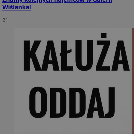
Wiślanka!
21