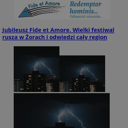
Jubileusz Fide et Amore. Wielki festiwal
rusza w Żorach i odwiedzi cały region