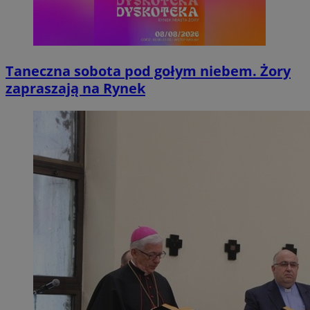
Taneczna sobota pod gołym niebem. Żory
zapraszają na Rynek