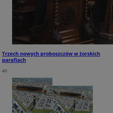
Trzech nowych proboszczów w żorskich
parafiach
40