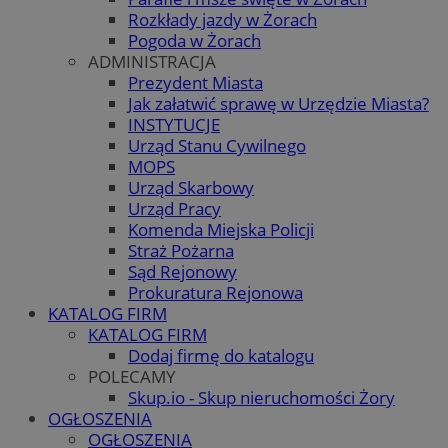
Rozkłady jazdy w Żorach
Pogoda w Żorach
ADMINISTRACJA
Prezydent Miasta
Jak załatwić sprawę w Urzędzie Miasta?
INSTYTUCJE
Urząd Stanu Cywilnego
MOPS
Urząd Skarbowy
Urząd Pracy
Komenda Miejska Policji
Straż Pożarna
Sąd Rejonowy
Prokuratura Rejonowa
KATALOG FIRM
KATALOG FIRM
Dodaj firmę do katalogu
POLECAMY
Skup.io - Skup nieruchomości Żory
OGŁOSZENIA
OGŁOSZENIA