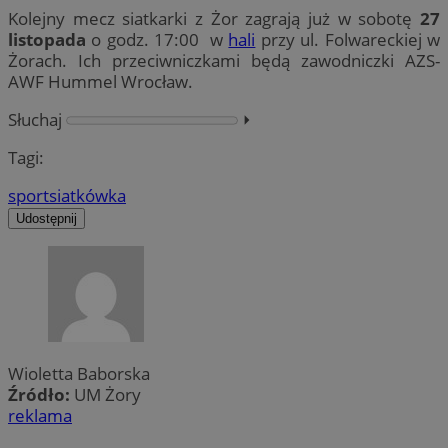
Kolejny mecz siatkarki z Żor zagrają już w sobotę
27
listopada
o godz. 17:00 w
hali
przy ul. Folwareckiej w
Żorach. Ich przeciwniczkami będą zawodniczki AZS-
AWF Hummel Wrocław.
Słuchaj
⏵︎
Tagi:
sport
siatkówka
Udostępnij
Wioletta Baborska
Źródło:
UM Żory
reklama