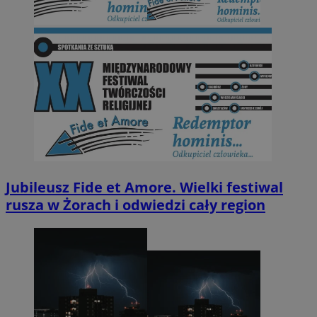
Jubileusz Fide et Amore. Wielki festiwal
rusza w Żorach i odwiedzi cały region