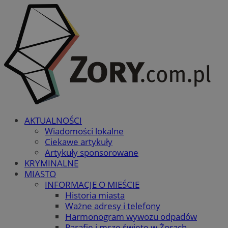
AKTUALNOŚCI
Wiadomości lokalne
Ciekawe artykuły
Artykuły sponsorowane
KRYMINALNE
MIASTO
INFORMACJE O MIEŚCIE
Historia miasta
Ważne adresy i telefony
Harmonogram wywozu odpadów
Parafie i msze święte w Żorach