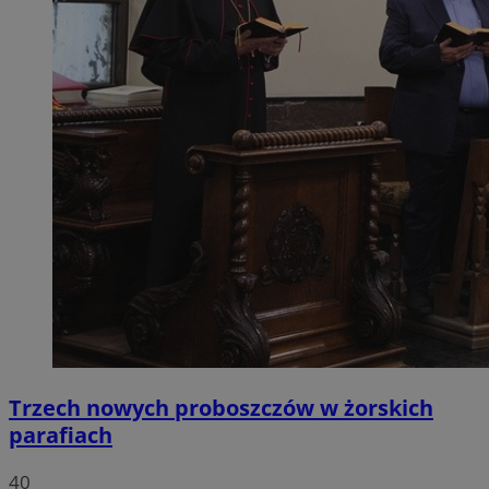
Trzech nowych proboszczów w żorskich
parafiach
40