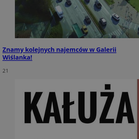
Znamy kolejnych najemców w Galerii
Wiślanka!
21