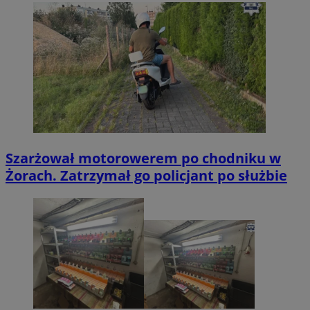
Szarżował motorowerem po chodniku w
Żorach. Zatrzymał go policjant po służbie