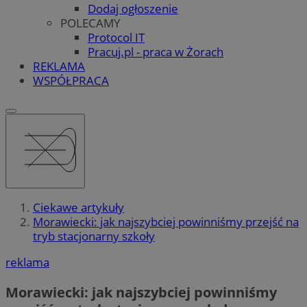
Dodaj ogłoszenie
POLECAMY
Protocol IT
Pracuj.pl - praca w Żorach
REKLAMA
WSPÓŁPRACA
Ciekawe artykuły
Morawiecki: jak najszybciej powinniśmy przejść na
tryb stacjonarny szkoły
reklama
Morawiecki: jak najszybciej powinniśmy