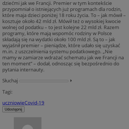
dziećmi jak we Francji. Premier w tym kontekście
przypomniał o istniejących już programach dla rodzin,
które maja dzieci poniżej 18 roku życia. To – jak mówił –
kosztuje około 42 mld zł. Mówił też o wysokiej kwocie
wolnej od podatku – to jest kolejne 22 mld zł. Razem
programy, które mają wspomóc rodziny w Polsce
składają się na wydatki około 100 mld zł. Są to – jak
wyjaśnił premier – pieniądze, które udało się uzyskać
m.in. z uszczelnienia systemu podatkowego. „Nie
mamy w zamiarze wdrażać schematu jak we Francji na
ten moment” – dodał, odnosząc się bezpośrednio do
pytania internauty.
Słuchaj
⏵︎
Tagi:
uczniowie
Covid-19
Udostępnij