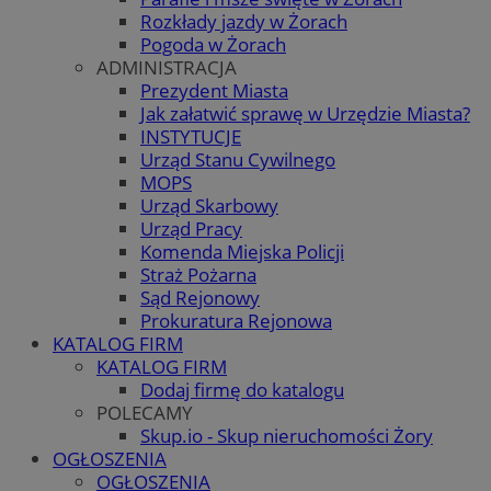
Rozkłady jazdy w Żorach
Pogoda w Żorach
ADMINISTRACJA
Prezydent Miasta
Jak załatwić sprawę w Urzędzie Miasta?
INSTYTUCJE
Urząd Stanu Cywilnego
MOPS
Urząd Skarbowy
Urząd Pracy
Komenda Miejska Policji
Straż Pożarna
Sąd Rejonowy
Prokuratura Rejonowa
KATALOG FIRM
KATALOG FIRM
Dodaj firmę do katalogu
POLECAMY
Skup.io - Skup nieruchomości Żory
OGŁOSZENIA
OGŁOSZENIA