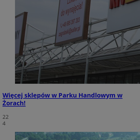
Więcej sklepów w Parku Handlowym w
Żorach!
22
4