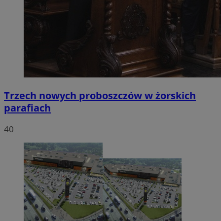
Trzech nowych proboszczów w żorskich
parafiach
40