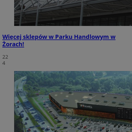
Więcej sklepów w Parku Handlowym w
Żorach!
22
4