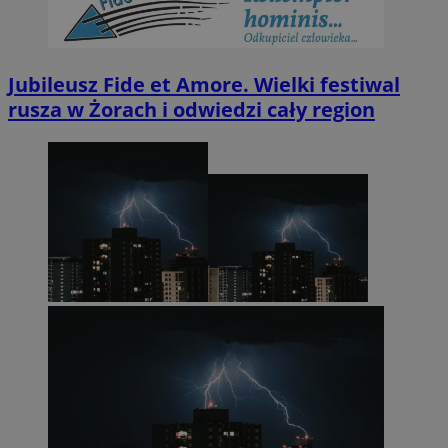
Jubileusz Fide et Amore. Wielki festiwal
rusza w Żorach i odwiedzi cały region