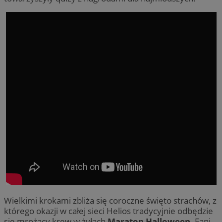
Wielkimi krokami zbliża się coroczne święto strachów, z
którego okazji w całej sieci Helios tradycyjnie odbędzie
się mrożący krew w żyłach
Maraton Halloween
. Fani