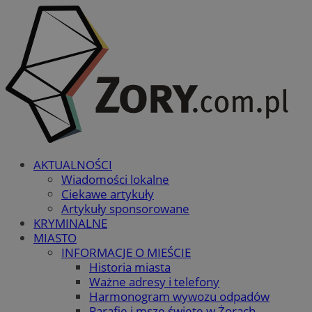
AKTUALNOŚCI
Wiadomości lokalne
Ciekawe artykuły
Artykuły sponsorowane
KRYMINALNE
MIASTO
INFORMACJE O MIEŚCIE
Historia miasta
Ważne adresy i telefony
Harmonogram wywozu odpadów
Parafie i msze święte w Żorach