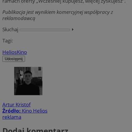
ramach oferty „Wcześniej kupujesz, więcej zyskujesz”.
Publikacja jest wynikiem komercyjnej współpracy z
reklamodawcą
Słuchaj
⏵︎
Tagi:
Helios
Kino
Udostępnij
Artur Kristof
Źródło:
Kino Helios
reklama
Dodaj komentarz