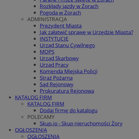
Rozkłady jazdy w Żorach
Pogoda w Żorach
ADMINISTRACJA
Prezydent Miasta
Jak załatwić sprawę w Urzędzie Miasta?
INSTYTUCJE
Urząd Stanu Cywilnego
MOPS
Urząd Skarbowy
Urząd Pracy
Komenda Miejska Policji
Straż Pożarna
Sąd Rejonowy
Prokuratura Rejonowa
KATALOG FIRM
KATALOG FIRM
Dodaj firmę do katalogu
POLECAMY
Skup.io - Skup nieruchomości Żory
OGŁOSZENIA
OGŁOSZENIA