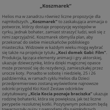
„Koszmarek”
Helios ma w zanadrzu również liczne propozycje dla
najmłodszych.
„Koszmarek”
to zaskakująca animacja o
potworze, którzy dostaje propozycję występów w
cyrku, jednak bohater, zamiast straszyć ludzi, woli się z
nimi zaprzyjaźnić. Koszmarek obmyśla plan, aby
przekonać do siebie mieszkańców pobliskiego
miasteczka. Widzowie w każdym wieku mogą wybrać
się także na projekcje tytułu
„Koci domek Gabi: Film”
.
Produkcja, łącząca elementy animacji i gry aktorskiej,
ukazuje dziewczynkę, która dzięki magicznej opasce
może przenosić się do rezydencji, zamieszkałej przez
urocze koty. Ponadto w sobotę i niedzielę, 25 i 26
października, w ramach cyklu Helios dla Dzieci
przedpremierowo zostaną wyświetlone najnowsze
odcinki przygód Kici Koci! Zestaw odcinków
zatytułowany
„Kicia Kocia poznaje braciszka”
ukazuje
rodzinę bohaterki, która się powiększa, jak też liczne
perypetie rezolutnej kotki. Pozytywnym pokazom będą
towarzyszyły quizy z nagrodami dla najmłodszych.