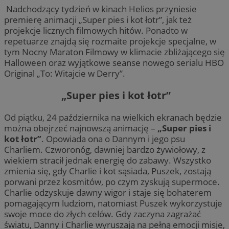
Nadchodzący tydzień w kinach Helios przyniesie
premierę animacji „Super pies i kot łotr”, jak też
projekcje licznych filmowych hitów. Ponadto w
repetuarze znajdą się rozmaite projekcje specjalne, w
tym Nocny Maraton Filmowy w klimacie zbliżającego się
Halloween oraz wyjątkowe seanse nowego serialu HBO
Original „To: Witajcie w Derry”.
„Super pies i kot łotr”
Od piątku, 24 października na wielkich ekranach będzie
można obejrzeć najnowszą animację –
„Super pies i
kot łotr”
. Opowiada ona o Dannym i jego psu
Charliem. Czworonóg, dawniej bardzo żywiołowy, z
wiekiem stracił jednak energię do zabawy. Wszystko
zmienia się, gdy Charlie i kot sąsiada, Puszek, zostają
porwani przez kosmitów, po czym zyskują supermoce.
Charlie odzyskuje dawny wigor i staje się bohaterem
pomagającym ludziom, natomiast Puszek wykorzystuje
swoje moce do złych celów. Gdy zaczyna zagrażać
światu, Danny i Charlie wyruszają na pełną emocji misję,