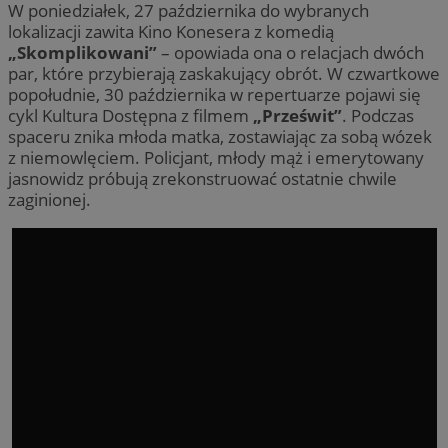
W poniedziałek, 27 października do wybranych
lokalizacji zawita Kino Konesera z komedią
„Skomplikowani”
– opowiada ona o relacjach dwóch
par, które przybierają zaskakujący obrót. W czwartkowe
popołudnie, 30 października w repertuarze pojawi się
cykl Kultura Dostępna z filmem
„Prześwit”
. Podczas
spaceru znika młoda matka, zostawiając za sobą wózek
z niemowlęciem. Policjant, młody mąż i emerytowany
jasnowidz próbują zrekonstruować ostatnie chwile
zaginionej.