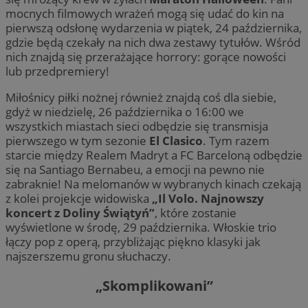
mocnych filmowych wrażeń mogą się udać do kin na
pierwszą odsłonę wydarzenia w piątek, 24 października,
gdzie będą czekały na nich dwa zestawy tytułów. Wśród
nich znajdą się przerażające horrory: gorące nowości
lub przedpremiery!
Miłośnicy piłki nożnej również znajdą coś dla siebie,
gdyż w niedzielę, 26 października o 16:00 we
wszystkich miastach sieci odbędzie się transmisja
pierwszego w tym sezonie
El Clasico
. Tym razem
starcie między Realem Madryt a FC Barceloną odbędzie
się na Santiago Bernabeu, a emocji na pewno nie
zabraknie! Na melomanów w wybranych kinach czekają
z kolei projekcje widowiska
„Il Volo. Najnowszy
koncert z Doliny Świątyń”
, które zostanie
wyświetlone w środę, 29 października. Włoskie trio
łączy pop z operą, przybliżając piękno klasyki jak
najszerszemu gronu słuchaczy.
„Skomplikowani”