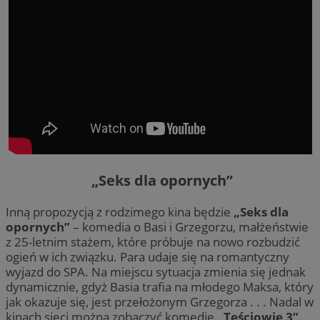
„Seks dla opornych”
Inną propozycją z rodzimego kina będzie
„Seks dla
opornych”
– komedia o Basi i Grzegorzu, małżeństwie
z 25-letnim stażem, które próbuje na nowo rozbudzić
ogień w ich związku. Para udaje się na romantyczny
wyjazd do SPA. Na miejscu sytuacja zmienia się jednak
dynamicznie, gdyż Basia trafia na młodego Maksa, który
jak okazuje się, jest przełożonym Grzegorza . . . Nadal w
kinach sieci można zobaczyć komedię
„Teściowie 3”
.