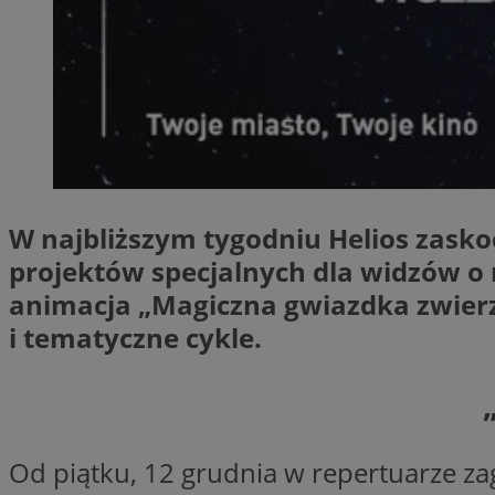
SessID
QeSessID
MvSessID
__cf_bm
suid
W najbliższym tygodniu Helios zasko
INGRESSCOOKIE
projektów specjalnych dla widzów o 
animacja „Magiczna gwiazdka zwierza
i tematyczne cykle.
euds
VISITOR_PRIVACY_
Od piątku, 12 grudnia w repertuarze z