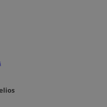
s
elios