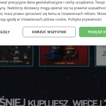
wać precyzyjne dane geolokalizacyjne i cechy urządzenia. Twoje
tryny. Niektórzy dostawcy mogą opierać się na prawnie uzasadnio
ie; masz prawo sprzeciwić się temu w
Ustawieniach reklam
. Może
woją zgodę w
Ustawieniach plików cookie
.
Polityka prywatności
EGÓŁY
ODRZUĆ WSZYSTKIE
PRZEJDŹ 
Wydajność
Targetowanie
Funkcjonalność
Ni
ezbędne
Wydajność
Targetowanie
Funkcjonalność
Niesklasyfikow
ie umożliwiają korzystanie z podstawowych funkcji strony internetowej, takich jak log
Bez niezbędnych plików cookie nie można prawidłowo korzystać ze strony internetowe
Okres
Provider
/
Domena
Opis
przechowywania