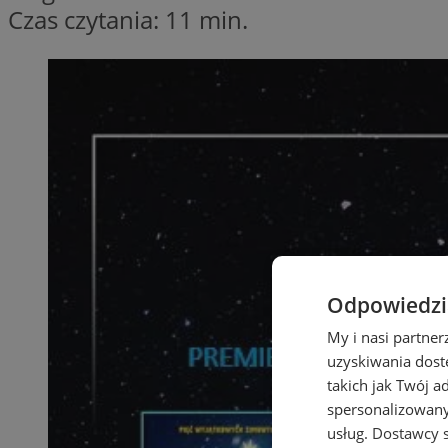
Czas czytania: 11 min.
Odpowiedzia
My i nasi partne
uzyskiwania dost
takich jak Twój a
spersonalizowanyc
usług.
Dostawcy s