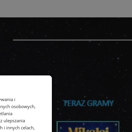
ywania i
danych osobowych,
etlania
az ulepszania
 i innych celach,