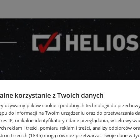
lne korzystanie z Twoich danych
rzy używamy plików cookie i podobnych technologii do przechow
ępu do informacji na Twoim urządzeniu oraz do przetwarzania 
dres IP, unikalne identyfikatory i dane przeglądania, w celu wyświ
h reklam i treści, pomiaru reklam i treści, analizy odbiorców or
tron trzecich (1845)
mogą również przetwarzać Twoje dane w tych