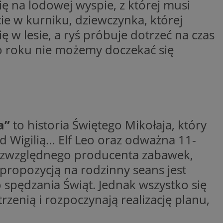
ię na lodowej wyspie, z której musi
woich preferencji,
 z regulacjami
cie w kurniku, dziewczynka, której
ę w lesie, a ryś próbuje dotrzeć na czas
y gościa na
nych celów
o roku nie możemy doczekać się
rzez usługę Cookie-
preferencji
 na pliki cookie.
ookie Cookie-
pa”
to historia Świętego Mikołaja, który
d Wigilią… Elf Leo oraz odważna 11-
 bezwzględnego producenta zabawek,
lytics do
ookie jest używany
iewer”, aby pomóc
 propozycją na rodzinny seans jest
acznej identyfikacji
e widzisz w naszych
dostępu do strony
Analytics - co
ej, aby śledzić
 spędzania Świąt. Jednak wszystko się
anej usługi
e użytkowników i
rozróżniania
 konkretnej
. Pomaga w
e losowo
rzenią i rozpoczynają realizację planu,
zyfrowany /
ta. Jest on
izowanych
nie i służy do
eń użytkowników i
 sesji i kampanii
ry identyfikuje
iu korzystania z