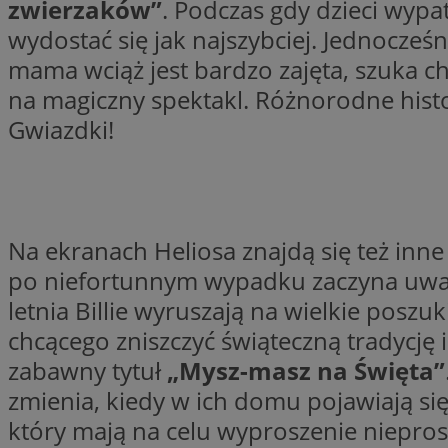
zwierzaków”
. Podczas gdy dzieci wypa
wydostać się jak najszybciej. Jednocześ
mama wciąż jest bardzo zajęta, szuka cho
li_gc
na magiczny spektakl. Różnorodne his
Gwiazdki!
CookieScriptConse
Na ekranach Heliosa znajdą się też in
Nazwa
Nazwa
po niefortunnym wypadku zaczyna uważać
Nazwa
gid_CAESEEbgrCsX
letnia Billie wyruszają na wielkie pos
_ga_L2744325BY
__mguid_
tt_viewer
chcącego zniszczyć świąteczną tradycję 
_ga
zabawny tytuł
„Mysz-masz na Święta”
DSID
zmienia, kiedy w ich domu pojawiają się…
który mają na celu wyproszenie niepros
ADKUID