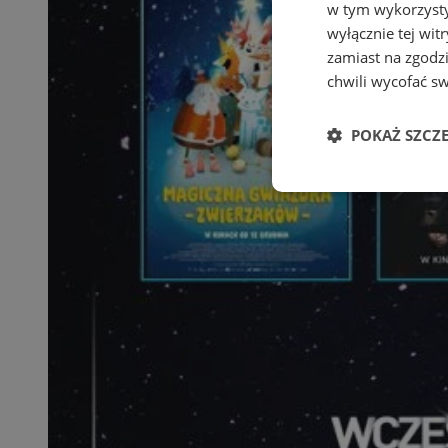
w tym wykorzysty
wyłącznie tej wi
zamiast na zgodz
chwili wycofać s
POKAŻ SZCZ
Niezbędne
Ni
Niezbędne pliki cook
zarządzanie kontem. 
Nazwa