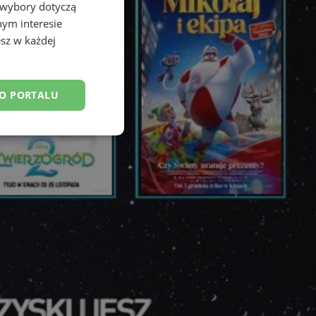
 wybory dotyczą
nym interesie
sz w każdej
DO PORTALU
esklasyfikowane
ane
owanie użytkownika i
j.