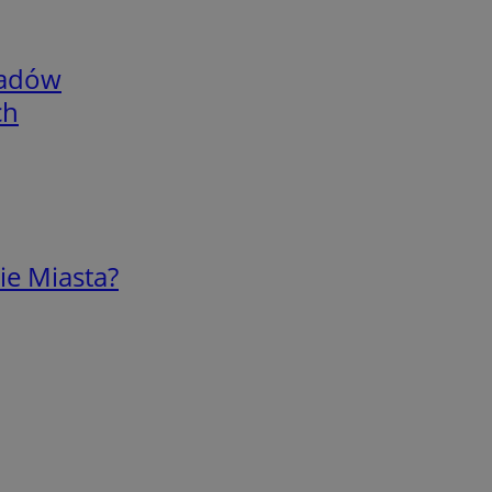
adów
ch
ie Miasta?