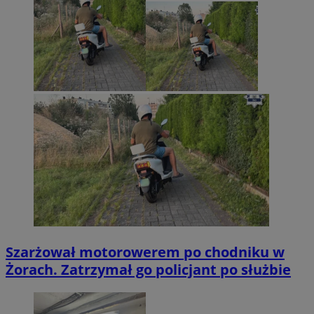
Szarżował motorowerem po chodniku w
Żorach. Zatrzymał go policjant po służbie