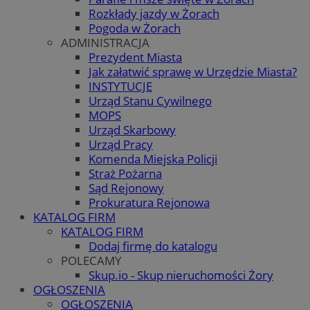
Rozkłady jazdy w Żorach
Pogoda w Żorach
ADMINISTRACJA
Prezydent Miasta
Jak załatwić sprawę w Urzędzie Miasta?
INSTYTUCJE
Urząd Stanu Cywilnego
MOPS
Urząd Skarbowy
Urząd Pracy
Komenda Miejska Policji
Straż Pożarna
Sąd Rejonowy
Prokuratura Rejonowa
KATALOG FIRM
KATALOG FIRM
Dodaj firmę do katalogu
POLECAMY
Skup.io - Skup nieruchomości Żory
OGŁOSZENIA
OGŁOSZENIA