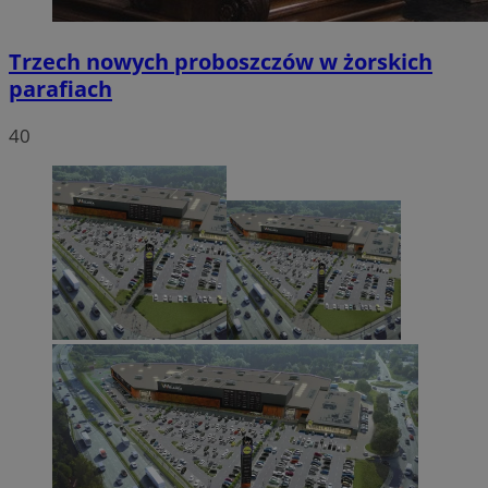
Trzech nowych proboszczów w żorskich
parafiach
40