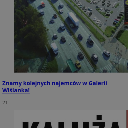
Znamy kolejnych najemców w Galerii
Wiślanka!
21