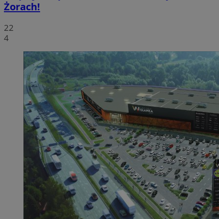
Żorach!
22
4