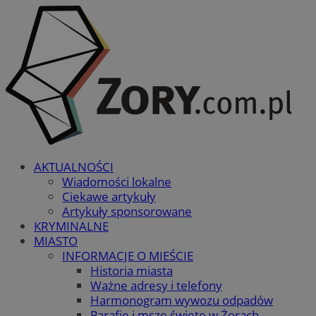
AKTUALNOŚCI
Wiadomości lokalne
Ciekawe artykuły
Artykuły sponsorowane
KRYMINALNE
MIASTO
INFORMACJE O MIEŚCIE
Historia miasta
Ważne adresy i telefony
Harmonogram wywozu odpadów
Parafie i msze święte w Żorach