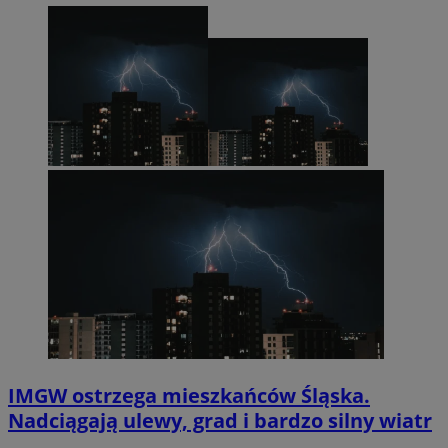
IMGW ostrzega mieszkańców Śląska.
Nadciągają ulewy, grad i bardzo silny wiatr