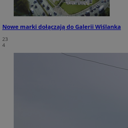
Nowe marki dołączają do Galerii Wiślanka
23
4