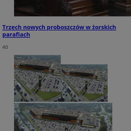
Trzech nowych proboszczów w żorskich
parafiach
40