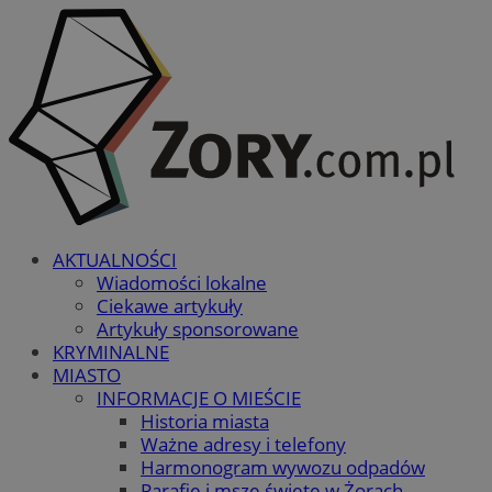
AKTUALNOŚCI
Wiadomości lokalne
Ciekawe artykuły
Artykuły sponsorowane
KRYMINALNE
MIASTO
INFORMACJE O MIEŚCIE
Historia miasta
Ważne adresy i telefony
Harmonogram wywozu odpadów
Parafie i msze święte w Żorach