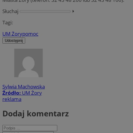
Słuchaj
⏵︎
Tagi:
UM Żory
pomoc
Udostępnij
Sylwia Machowska
Źródło:
UM Żory
reklama
Dodaj komentarz