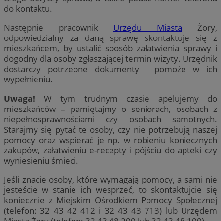
do kontaktu.
Następnie pracownik
Urzędu Miasta
Żory,
odpowiedzialny za daną sprawę skontaktuje się z
mieszkańcem, by ustalić sposób załatwienia sprawy i
dogodny dla osoby zgłaszającej termin wizyty. Urzędnik
dostarczy potrzebne dokumenty i pomoże w ich
wypełnieniu.
Uwaga!
W tym trudnym czasie apelujemy do
mieszkańców – pamiętajmy o seniorach, osobach z
niepełnosprawnościami czy osobach samotnych.
Starajmy się pytać te osoby, czy nie potrzebują naszej
pomocy oraz wspierać je np. w robieniu koniecznych
zakupów, załatwieniu e-recepty i pójściu do apteki czy
wyniesieniu śmieci.
Jeśli znacie osoby, które wymagają pomocy, a sami nie
jesteście w stanie ich wesprzeć, to skontaktujcie się
koniecznie z Miejskim Ośrodkiem Pomocy Społecznej
(telefon: 32 43 42 412 i 32 43 43 713) lub Urzędem
Miasta Żory (telefon: 32 43 48 200 lub 32 43 48 100).