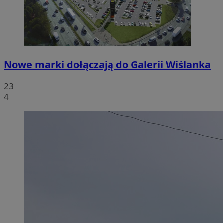
Nowe marki dołączają do Galerii Wiślanka
23
4