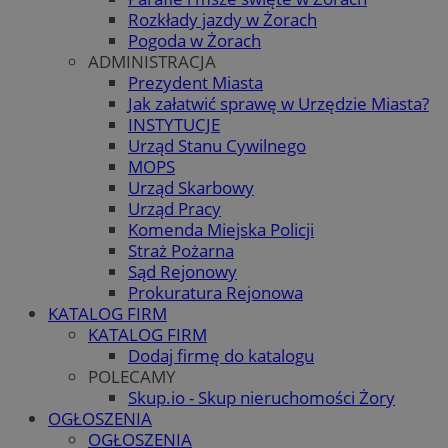
Rozkłady jazdy w Żorach
Pogoda w Żorach
ADMINISTRACJA
Prezydent Miasta
Jak załatwić sprawę w Urzędzie Miasta?
INSTYTUCJE
Urząd Stanu Cywilnego
MOPS
Urząd Skarbowy
Urząd Pracy
Komenda Miejska Policji
Straż Pożarna
Sąd Rejonowy
Prokuratura Rejonowa
KATALOG FIRM
KATALOG FIRM
Dodaj firmę do katalogu
POLECAMY
Skup.io - Skup nieruchomości Żory
OGŁOSZENIA
OGŁOSZENIA