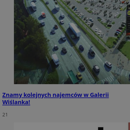
Znamy kolejnych najemców w Galerii
Wiślanka!
21