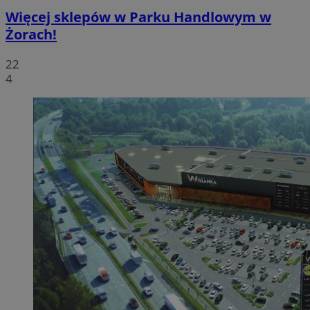
Więcej sklepów w Parku Handlowym w
Żorach!
22
4