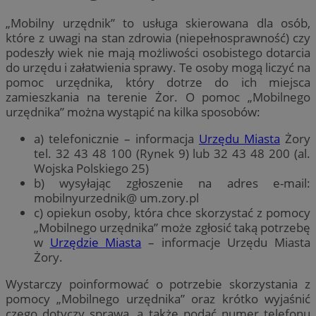
„Mobilny urzędnik” to usługa skierowana dla osób,
które z uwagi na stan zdrowia (niepełnosprawność) czy
podeszły wiek nie mają możliwości osobistego dotarcia
do urzędu i załatwienia sprawy. Te osoby mogą liczyć na
pomoc urzędnika, który dotrze do ich miejsca
zamieszkania na terenie Żor. O pomoc „Mobilnego
urzędnika” można wystąpić na kilka sposobów:
a) telefonicznie – informacja
Urzędu Miasta
Żory
tel. 32 43 48 100 (Rynek 9) lub 32 43 48 200 (al.
Wojska Polskiego 25)
b) wysyłając zgłoszenie na adres e-mail:
mobilnyurzednik@ um.zory.pl
c) opiekun osoby, która chce skorzystać z pomocy
„Mobilnego urzędnika” może zgłosić taką potrzebę
w
Urzędzie Miasta
– informacje Urzędu Miasta
Żory.
Wystarczy poinformować o potrzebie skorzystania z
pomocy „Mobilnego urzędnika” oraz krótko wyjaśnić
czego dotyczy sprawa, a także podać numer telefonu