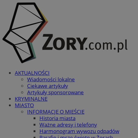
AKTUALNOŚCI
Wiadomości lokalne
Ciekawe artykuły
Artykuły sponsorowane
KRYMINALNE
MIASTO
INFORMACJE O MIEŚCIE
Historia miasta
Ważne adresy i telefony
Harmonogram wywozu odpadów
Parafie i msze święte w Żorach