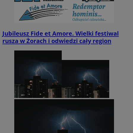
Jubileusz Fide et Amore. Wielki festiwal
rusza w Żorach i odwiedzi cały region