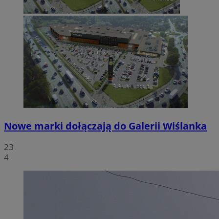
Nowe marki dołączają do Galerii Wiślanka
23
4