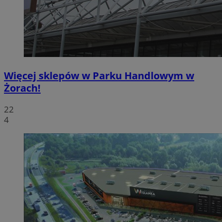
Więcej sklepów w Parku Handlowym w
Żorach!
22
4