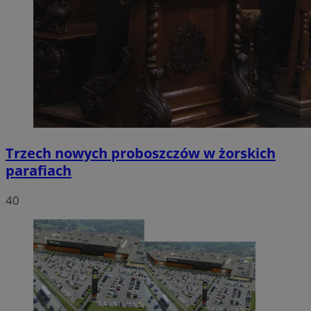
Trzech nowych proboszczów w żorskich
parafiach
40