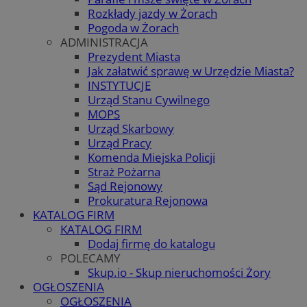
Rozkłady jazdy w Żorach
Pogoda w Żorach
ADMINISTRACJA
Prezydent Miasta
Jak załatwić sprawę w Urzędzie Miasta?
INSTYTUCJE
Urząd Stanu Cywilnego
MOPS
Urząd Skarbowy
Urząd Pracy
Komenda Miejska Policji
Straż Pożarna
Sąd Rejonowy
Prokuratura Rejonowa
KATALOG FIRM
KATALOG FIRM
Dodaj firmę do katalogu
POLECAMY
Skup.io - Skup nieruchomości Żory
OGŁOSZENIA
OGŁOSZENIA