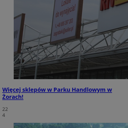
Więcej sklepów w Parku Handlowym w
Żorach!
22
4