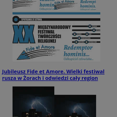
Jubileusz Fide et Amore. Wielki festiwal
rusza w Żorach i odwiedzi cały region