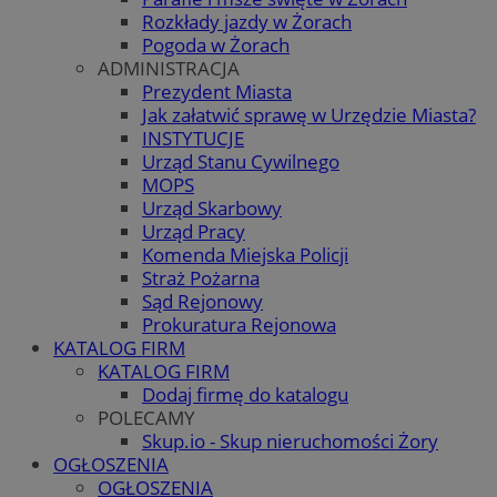
Rozkłady jazdy w Żorach
Pogoda w Żorach
ADMINISTRACJA
Prezydent Miasta
Jak załatwić sprawę w Urzędzie Miasta?
INSTYTUCJE
Urząd Stanu Cywilnego
MOPS
Urząd Skarbowy
Urząd Pracy
Komenda Miejska Policji
Straż Pożarna
Sąd Rejonowy
Prokuratura Rejonowa
KATALOG FIRM
KATALOG FIRM
Dodaj firmę do katalogu
POLECAMY
Skup.io - Skup nieruchomości Żory
OGŁOSZENIA
OGŁOSZENIA