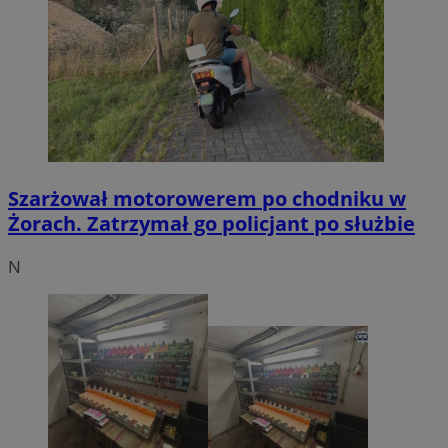
Szarżował motorowerem po chodniku w
Żorach. Zatrzymał go policjant po służbie
N