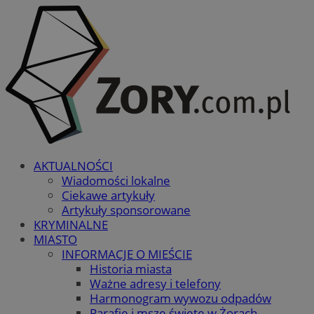
AKTUALNOŚCI
Wiadomości lokalne
Ciekawe artykuły
Artykuły sponsorowane
KRYMINALNE
MIASTO
INFORMACJE O MIEŚCIE
Historia miasta
Ważne adresy i telefony
Harmonogram wywozu odpadów
Parafie i msze święte w Żorach