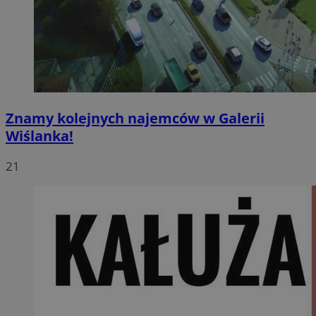
Znamy kolejnych najemców w Galerii
Wiślanka!
21