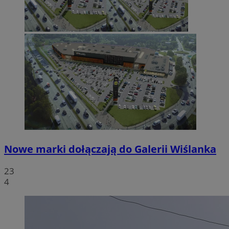
Nowe marki dołączają do Galerii Wiślanka
23
4