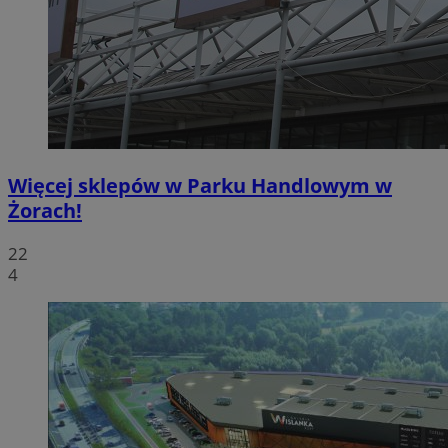
Więcej sklepów w Parku Handlowym w
Żorach!
22
4