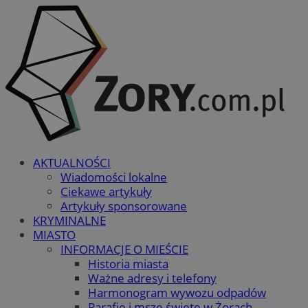
AKTUALNOŚCI
Wiadomości lokalne
Ciekawe artykuły
Artykuły sponsorowane
KRYMINALNE
MIASTO
INFORMACJE O MIEŚCIE
Historia miasta
Ważne adresy i telefony
Harmonogram wywozu odpadów
Parafie i msze święte w Żorach