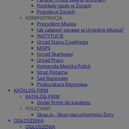
Rozkłady jazdy w Żorach
Pogoda w Żorach
ADMINISTRACJA
Prezydent Miasta
Jak załatwić sprawę w Urzędzie Miasta?
INSTYTUCJE
Urząd Stanu Cywilnego
MOPS
Urząd Skarbowy
Urząd Pracy
Komenda Miejska Policji
Straż Pożarna
Sąd Rejonowy
Prokuratura Rejonowa
KATALOG FIRM
KATALOG FIRM
Dodaj firmę do katalogu
POLECAMY
Skup.io - Skup nieruchomości Żory
OGŁOSZENIA
OGŁOSZENIA