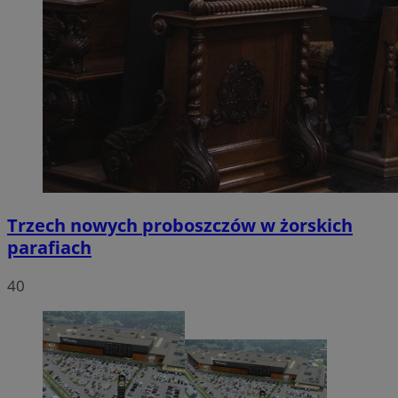
Trzech nowych proboszczów w żorskich
parafiach
40