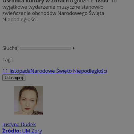
Ośrodka Kultury w Żorach
o godzinie
18:00
. To
wyjątkowe wydarzenie muzyczne stanowiło
zwieńczenie obchodów Narodowego Święta
Niepodległości.
Słuchaj
⏵︎
Tagi:
11 listopada
Narodowe Święto Niepodległości
Udostępnij
Justyna Dudek
Źródło:
UM Żory