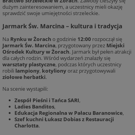
Bractwo Strzeleckie w Żorach
. Zawody cieszyły się
dużym zainteresowaniem, a uczestnicy mieli okazję
sprawdzić swoje umiejętności strzeleckie.
Jarmark Św. Marcina – kultura i tradycja
Na
Rynku w Żorach
o godzinie
12:00
rozpoczął się
Jarmark Św. Marcina
, przygotowany przez
Miejski
Ośrodek Kultury w Żorach
. Jarmark był pełen atrakcji
dla całych rodzin. Wśród wydarzeń znalazły się
warsztaty plastyczne
, podczas których uczestnicy
robili
lampiony
,
kotyliony
oraz przygotowywali
ziołowe herbatki
.
Na scenie wystąpili:
Zespół Pieśni i Tańca SARI
,
Ladies Banditos
,
Edukacja Regionalna w Pałacu Baranowice
,
Szef kuchni Łukasz Dobias z Restauracji
Charlotta
.