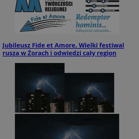
Jubileusz Fide et Amore. Wielki festiwal
rusza w Żorach i odwiedzi cały region