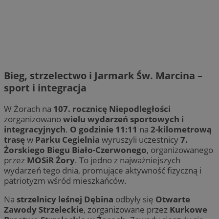
Bieg, strzelectwo i Jarmark Św. Marcina –
sport i integracja
W Żorach na
107. rocznicę Niepodległości
zorganizowano
wielu wydarzeń sportowych i
integracyjnych
.
O godzinie 11:11
na
2-kilometrową
trasę
w
Parku Cegielnia
wyruszyli uczestnicy
7.
Żorskiego Biegu Biało-Czerwonego
, organizowanego
przez
MOSiR Żory
. To jedno z najważniejszych
wydarzeń tego dnia, promujące aktywność fizyczną i
patriotyzm wśród mieszkańców.
Na
strzelnicy leśnej Dębina
odbyły się
Otwarte
Zawody Strzeleckie
, zorganizowane przez
Kurkowe