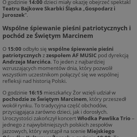
O godzinie
14:00
dzieci miały okazję obejrzeć spektakl
Teatru Bajkowe Skarbki Śląska
„
Gospodarz i
Juroszek
”.
Wspólne śpiewanie pieśni patriotycznych i
pochód ze Świętym Marcinem
O
15:00
odbyło się
wspólne śpiewanie pieśni
patriotycznych
z
zespołem AF MUSIC
pod dyrekcją
Andrzeja Marcińca
. To jeden z najbardziej
wzruszających momentów dnia, który pozwolił
wszystkim uczestnikom połączyć się we wspólnej
refleksji nad historią Polski.
O godzinie
16:15
mieszkańcy Żor wzięli udział w
pochodzie ze Świętym Marcinem
, który przeszedł
wokół rynku. To tradycyjna część obchodów,
przyciągająca zarówno dzieci, jak i dorosłych.
Uroczystości zakończył koncert
Włodka Pawlika Trio
–
jednego z najwybitniejszych polskich zespołów
jazzowych, który wystąpił na scenie
Miejskiego