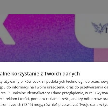
lne korzystanie z Twoich danych
rzy używamy plików cookie i podobnych technologii do przechow
ępu do informacji na Twoim urządzeniu oraz do przetwarzania 
dres IP, unikalne identyfikatory i dane przeglądania, w celu wyświ
h reklam i treści, pomiaru reklam i treści, analizy odbiorców or
tron trzecich (1845)
mogą również przetwarzać Twoje dane w tych