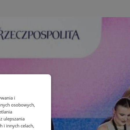
ywania i
danych osobowych,
etlania
az ulepszania
 i innych celach,