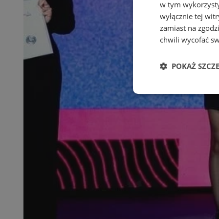
w tym wykorzysty
wyłącznie tej wi
zamiast na zgodz
chwili wycofać s
POKAŻ SZCZ
Niezbędne
Ni
Niezbędne pliki cook
zarządzanie kontem. 
Nazwa