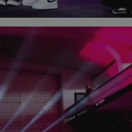
entyfikator sesji.
entyfikator sesji.
entyfikator sesji.
niania ludzi i
trony internetowej,
e ważnych raportów
ryny internetowej.
 identyfikatora
erów obsługuje
ekście
lu optymalizacji
 do przechowywania
niu do usług
e, czy użytkownik
enia lub reklamy.
nformacje o zgodzie
ncjach dotyczących
ia z witryny.
olityki prywatności
ich przestrzeganie
temu użytkownik nie