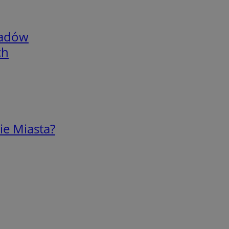
adów
ch
ie Miasta?