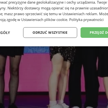
wać precyzyjne dane geolokalizacyjne i cechy urządzenia. Twoje
tryny. Niektórzy dostawcy mogą opierać się na prawnie uzasadnio
ie; masz prawo sprzeciwić się temu w
Ustawieniach reklam
. Może
woją zgodę w
Ustawieniach plików cookie
.
Polityka prywatności
EGÓŁY
ODRZUĆ WSZYSTKIE
PRZEJDŹ 
Wydajność
Targetowanie
Funkcjonalność
Ni
ezbędne
Wydajność
Targetowanie
Funkcjonalność
Niesklasyfikow
ie umożliwiają korzystanie z podstawowych funkcji strony internetowej, takich jak log
Bez niezbędnych plików cookie nie można prawidłowo korzystać ze strony internetowe
Okres
Provider
/
Domena
Opis
przechowywania