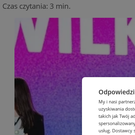
Czas czytania: 3 min.
Odpowiedzia
My i nasi partne
uzyskiwania dost
takich jak Twój a
spersonalizowanyc
usług.
Dostawcy s