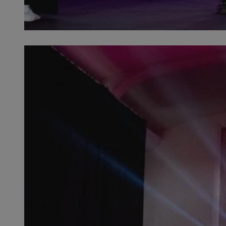
SessID
QeSessID
MvSessID
__cf_bm
suid
INGRESSCOOKIE
euds
VISITOR_PRIVACY_