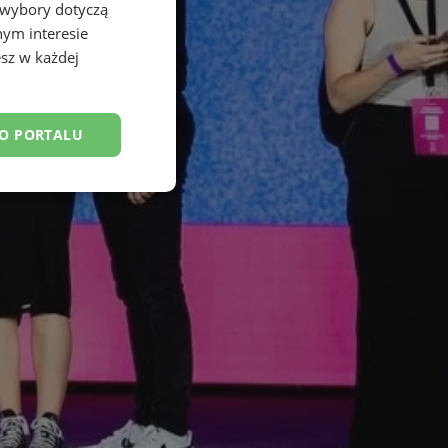
 wybory dotyczą
nym interesie
sz w każdej
DO PORTALU
esklasyfikowane
ane
owanie użytkownika i
j.