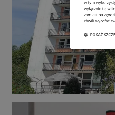
w tym wykorzysty
wyłącznie tej wi
zamiast na zgodz
chwili wycofać s
POKAŻ SZCZ
Niezbędne
Ni
Niezbędne pliki cook
zarządzanie kontem. 
Nazwa