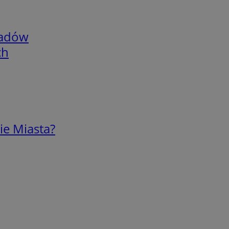
adów
ch
ie Miasta?