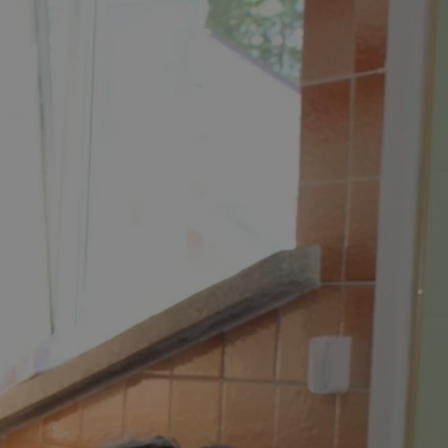
entyfikator sesji.
entyfikator sesji.
entyfikator sesji.
niania ludzi i
trony internetowej,
e ważnych raportów
ryny internetowej.
 identyfikatora
erów obsługuje
ekście
lu optymalizacji
 do przechowywania
niu do usług
e, czy użytkownik
enia lub reklamy.
nformacje o zgodzie
ncjach dotyczących
ia z witryny.
olityki prywatności
ich przestrzeganie
temu użytkownik nie