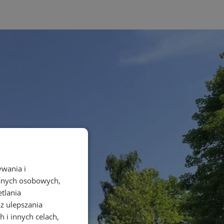
ywania i
danych osobowych,
etlania
az ulepszania
 i innych celach,