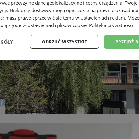
wać precyzyjne dane geolokalizacyjne i cechy urządzenia. Twoje
tryny. Niektórzy dostawcy mogą opierać się na prawnie uzasadnio
ie; masz prawo sprzeciwić się temu w
Ustawieniach reklam
. Może
woją zgodę w
Ustawieniach plików cookie
.
Polityka prywatności
EGÓŁY
ODRZUĆ WSZYSTKIE
PRZEJDŹ 
Wydajność
Targetowanie
Funkcjonalność
Ni
ezbędne
Wydajność
Targetowanie
Funkcjonalność
Niesklasyfikow
ie umożliwiają korzystanie z podstawowych funkcji strony internetowej, takich jak log
Bez niezbędnych plików cookie nie można prawidłowo korzystać ze strony internetowe
Okres
Provider
/
Domena
Opis
przechowywania