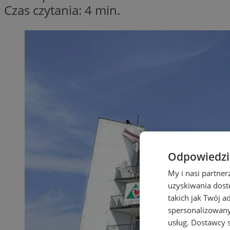
Czas czytania: 4 min.
Odpowiedzia
My i nasi partne
uzyskiwania dost
takich jak Twój a
spersonalizowanyc
usług.
Dostawcy s