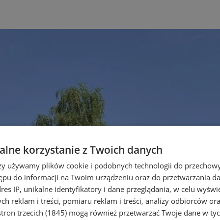
lne korzystanie z Twoich danych
rzy używamy plików cookie i podobnych technologii do przechow
ępu do informacji na Twoim urządzeniu oraz do przetwarzania 
dres IP, unikalne identyfikatory i dane przeglądania, w celu wyświ
h reklam i treści, pomiaru reklam i treści, analizy odbiorców or
tron trzecich (1845)
mogą również przetwarzać Twoje dane w tych