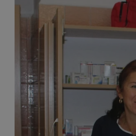
SessID
QeSessID
MvSessID
__cf_bm
suid
INGRESSCOOKIE
euds
VISITOR_PRIVACY_