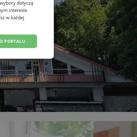
 wybory dotyczą
nym interesie
sz w każdej
DO PORTALU
esklasyfikowane
ane
owanie użytkownika i
j.