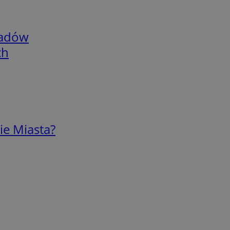
adów
ch
ie Miasta?