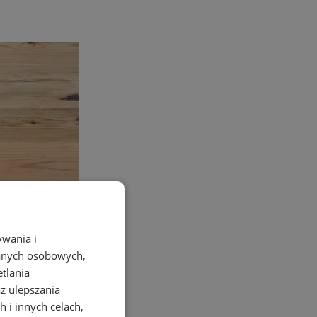
ywania i
danych osobowych,
etlania
az ulepszania
 i innych celach,