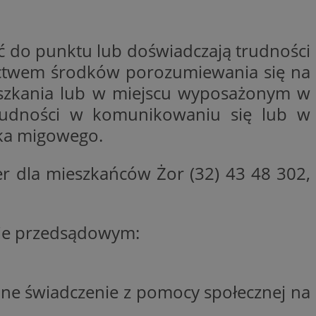
woich preferencji,
 z regulacjami
ć do punktu lub doświadczają trudności
y gościa na
nych celów
ictwem środków porozumiewania się na
mieszkania lub w miejscu wyposażonym w
rzez usługę Cookie-
preferencji
trudności w komunikowaniu się lub w
 na pliki cookie.
ookie Cookie-
yka migowego.
dla mieszkańców Żor (32) 43 48 302,
lytics do
ookie jest używany
pie przedsądowym:
iewer”, aby pomóc
acznej identyfikacji
e widzisz w naszych
dostępu do strony
Analytics - co
ej, aby śledzić
anej usługi
e użytkowników i
rozróżniania
 konkretnej
. Pomaga w
e losowo
zyfrowany /
ta. Jest on
ne świadczenie z pomocy społecznej na
izowanych
nie i służy do
eń użytkowników i
 sesji i kampanii
ry identyfikuje
iu korzystania z