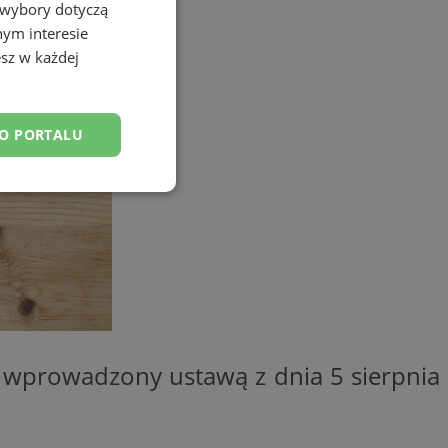
 wybory dotyczą
nym interesie
sz w każdej
DO PORTALU
esklasyfikowane
ane
, wprowadzony ustawą z dnia 5 sierpnia
owanie użytkownika i
j.