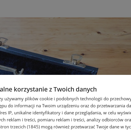
lne korzystanie z Twoich danych
rzy używamy plików cookie i podobnych technologii do przechow
ępu do informacji na Twoim urządzeniu oraz do przetwarzania 
dres IP, unikalne identyfikatory i dane przeglądania, w celu wyświ
h reklam i treści, pomiaru reklam i treści, analizy odbiorców or
tron trzecich (1845)
mogą również przetwarzać Twoje dane w tych