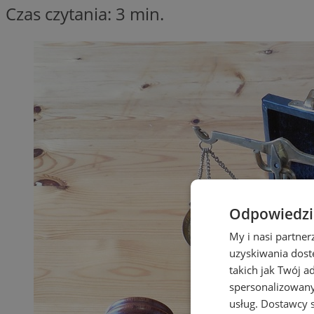
Czas czytania: 3 min.
Odpowiedzia
My i nasi partne
uzyskiwania dost
takich jak Twój a
spersonalizowanyc
usług.
Dostawcy s