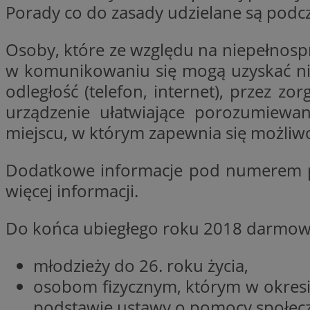
Porady co do zasady udzielane są podcz
Osoby, które ze względu na niepełnosp
li_gc
w komunikowaniu się mogą uzyskać ni
odległość (telefon, internet), przez 
CookieScriptConse
urządzenie ułatwiające porozumiewa
miejscu, w którym zapewnia się możliw
Dodatkowe informacje pod numerem p
Nazwa
więcej informacji.
Nazwa
Nazwa
gid_CAESEEbgrCsX
_ga_L2744325BY
__mguid_
Do końca ubiegłego roku 2018 darmow
tt_viewer
_ga
młodzieży do 26. roku życia,
DSID
osobom fizycznym, którym w okresi
podstawie ustawy o pomocy społecznej
ADKUID