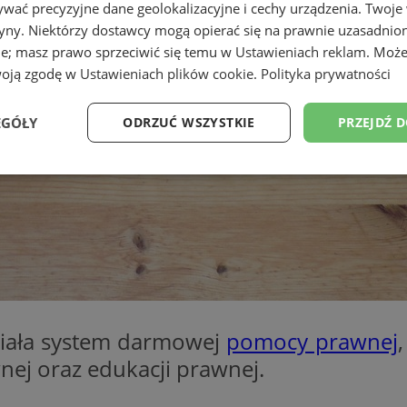
wać precyzyjne dane geolokalizacyjne i cechy urządzenia. Twoje
tryny. Niektórzy dostawcy mogą opierać się na prawnie uzasadnio
ie; masz prawo sprzeciwić się temu w
Ustawieniach reklam
. Może
woją zgodę w
Ustawieniach plików cookie
.
Polityka prywatności
EGÓŁY
ODRZUĆ WSZYSTKIE
PRZEJDŹ 
Wydajność
Targetowanie
Funkcjonalność
Ni
ezbędne
Wydajność
Targetowanie
Funkcjonalność
Niesklasyfikow
działa system darmowej
pomocy prawnej
ie umożliwiają korzystanie z podstawowych funkcji strony internetowej, takich jak log
Bez niezbędnych plików cookie nie można prawidłowo korzystać ze strony internetowe
ej oraz edukacji prawnej.
Okres
Provider
/
Domena
Opis
przechowywania