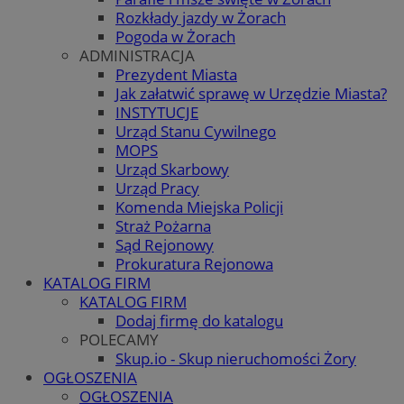
Rozkłady jazdy w Żorach
Pogoda w Żorach
ADMINISTRACJA
Prezydent Miasta
Jak załatwić sprawę w Urzędzie Miasta?
INSTYTUCJE
Urząd Stanu Cywilnego
MOPS
Urząd Skarbowy
Urząd Pracy
Komenda Miejska Policji
Straż Pożarna
Sąd Rejonowy
Prokuratura Rejonowa
KATALOG FIRM
KATALOG FIRM
Dodaj firmę do katalogu
POLECAMY
Skup.io - Skup nieruchomości Żory
OGŁOSZENIA
OGŁOSZENIA