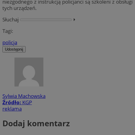
niezgodnego z instrukcją policjanci są szkoleni z obsługi
tych urządzeń.
Słuchaj
⏵︎
Tagi:
policja
Udostępnij
Sylwia Machowska
Źródło:
KGP
reklama
Dodaj komentarz