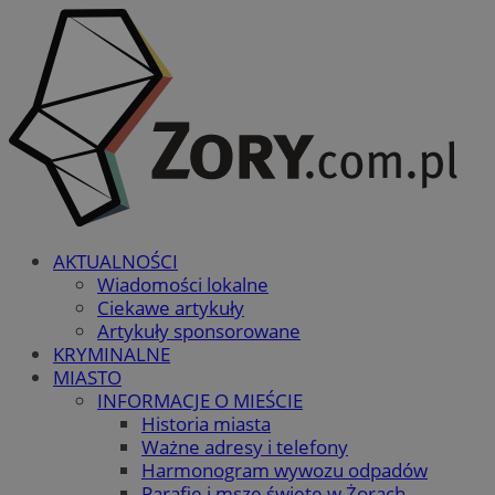
AKTUALNOŚCI
Wiadomości lokalne
Ciekawe artykuły
Artykuły sponsorowane
KRYMINALNE
MIASTO
INFORMACJE O MIEŚCIE
Historia miasta
Ważne adresy i telefony
Harmonogram wywozu odpadów
Parafie i msze święte w Żorach