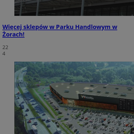
Więcej sklepów w Parku Handlowym w
Żorach!
22
4