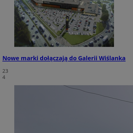
Nowe marki dołączają do Galerii Wiślanka
23
4