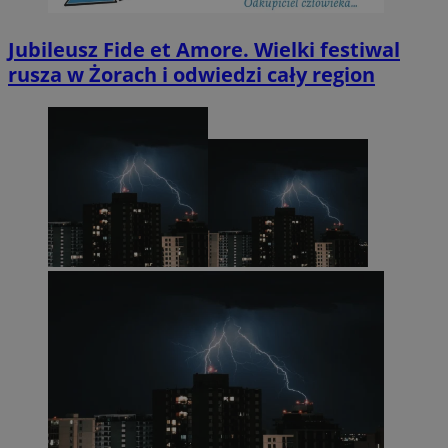
Jubileusz Fide et Amore. Wielki festiwal
rusza w Żorach i odwiedzi cały region