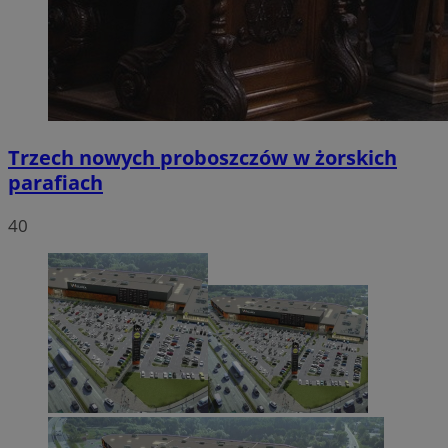
Trzech nowych proboszczów w żorskich
parafiach
40