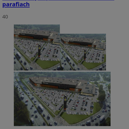
parafiach
40