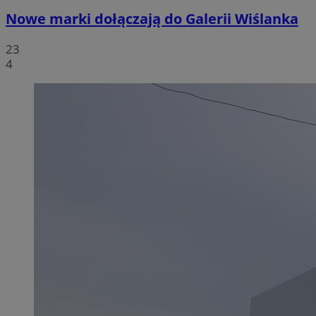
Nowe marki dołączają do Galerii Wiślanka
23
4