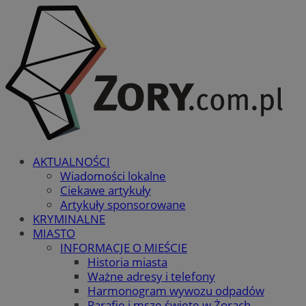
AKTUALNOŚCI
Wiadomości lokalne
Ciekawe artykuły
Artykuły sponsorowane
KRYMINALNE
MIASTO
INFORMACJE O MIEŚCIE
Historia miasta
Ważne adresy i telefony
Harmonogram wywozu odpadów
Parafie i msze święte w Żorach