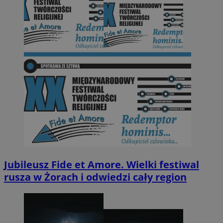
Jubileusz Fide et Amore. Wielki festiwal
rusza w Żorach i odwiedzi cały region