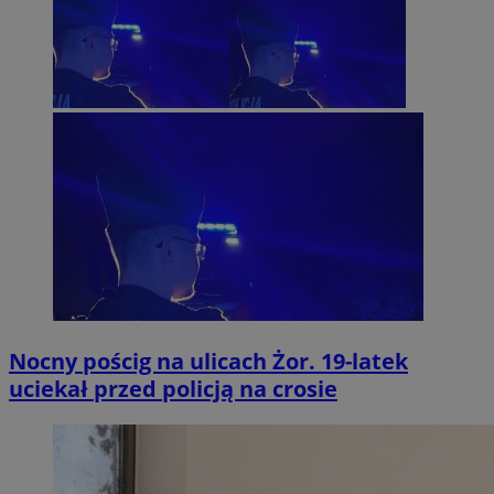
Nocny pościg na ulicach Żor. 19-latek
uciekał przed policją na crosie