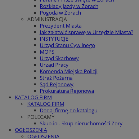
Rozkłady jazdy w Żorach
Pogoda w Żorach
ADMINISTRACJA
Prezydent Miasta
Jak załatwić sprawę w Urzędzie Miasta?
INSTYTUCJE
Urząd Stanu Cywilnego
MOPS
Urząd Skarbowy
Urząd Pracy
Komenda Miejska Policji
Straż Pożarna
Sąd Rejonowy
Prokuratura Rejonowa
KATALOG FIRM
KATALOG FIRM
Dodaj firmę do katalogu
POLECAMY
Skup.io - Skup nieruchomości Żory
OGŁOSZENIA
OGŁOSZENIA