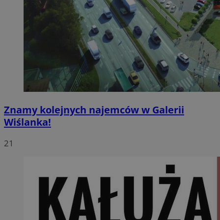
Znamy kolejnych najemców w Galerii
Wiślanka!
21