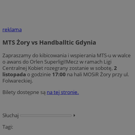
reklama
MTS Żory vs Handballtic Gdynia
Zapraszamy do kibicowania i wspierania MTS-u w walce
o awans do Orlen Superligi!Mecz w ramach Ligi
Centralnej Kobiet rozegrany zostanie w sobotę,
2
listopada
o godzinie
17:00
na hali MOSiR Żory przy ul.
Folwareckiej.
Bilety dostępne są
na tej stronie.
Słuchaj
⏵︎
Tagi: