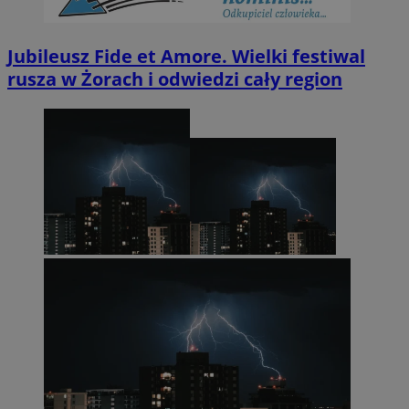
Jubileusz Fide et Amore. Wielki festiwal
rusza w Żorach i odwiedzi cały region