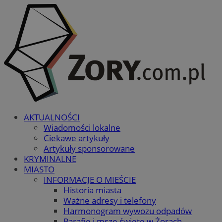
AKTUALNOŚCI
Wiadomości lokalne
Ciekawe artykuły
Artykuły sponsorowane
KRYMINALNE
MIASTO
INFORMACJE O MIEŚCIE
Historia miasta
Ważne adresy i telefony
Harmonogram wywozu odpadów
Parafie i msze święte w Żorach