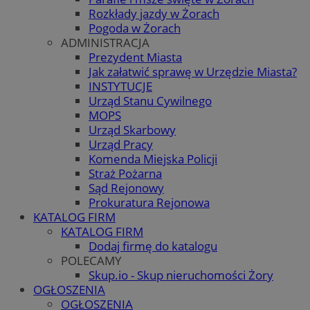
Rozkłady jazdy w Żorach
Pogoda w Żorach
ADMINISTRACJA
Prezydent Miasta
Jak załatwić sprawę w Urzędzie Miasta?
INSTYTUCJE
Urząd Stanu Cywilnego
MOPS
Urząd Skarbowy
Urząd Pracy
Komenda Miejska Policji
Straż Pożarna
Sąd Rejonowy
Prokuratura Rejonowa
KATALOG FIRM
KATALOG FIRM
Dodaj firmę do katalogu
POLECAMY
Skup.io - Skup nieruchomości Żory
OGŁOSZENIA
OGŁOSZENIA