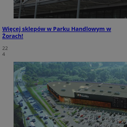
Więcej sklepów w Parku Handlowym w
Żorach!
22
4