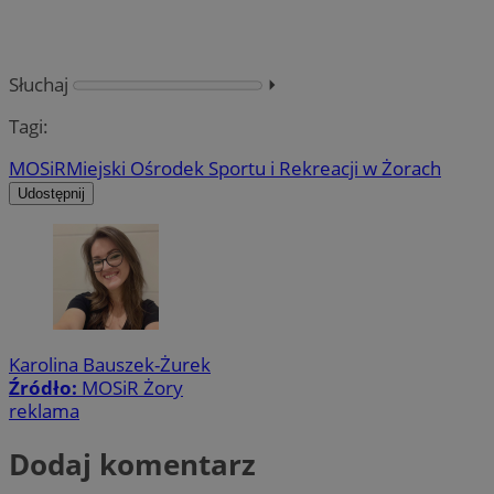
Słuchaj
⏵︎
Tagi:
MOSiR
Miejski Ośrodek Sportu i Rekreacji w Żorach
Udostępnij
Karolina Bauszek-Żurek
Źródło:
MOSiR Żory
reklama
Dodaj komentarz