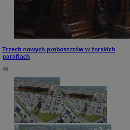
Trzech nowych proboszczów w żorskich
parafiach
40