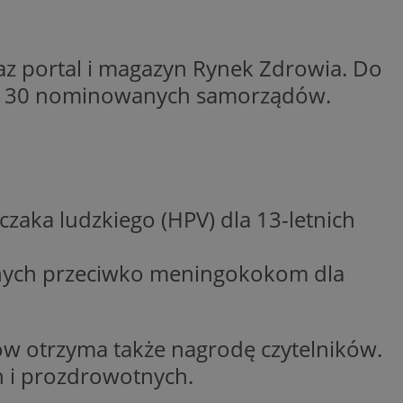
entyfikator sesji.
entyfikator sesji.
z portal i magazyn Rynek Zdrowia. Do
entyfikator sesji.
no 30 nominowanych samorządów.
niania ludzi i
trony internetowej,
e ważnych raportów
ryny internetowej.
 identyfikatora
erów obsługuje
zaka ludzkiego (HPV) dla 13-letnich
ekście
lu optymalizacji
onnych przeciwko meningokokom dla
 do przechowywania
niu do usług
e, czy użytkownik
enia lub reklamy.
nformacje o zgodzie
ów otrzyma także nagrodę czytelników.
ncjach dotyczących
ia z witryny.
h i prozdrowotnych.
olityki prywatności
ich przestrzeganie
temu użytkownik nie