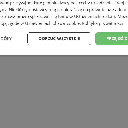
wać precyzyjne dane geolokalizacyjne i cechy urządzenia. Twoje
tryny. Niektórzy dostawcy mogą opierać się na prawnie uzasadnio
ie; masz prawo sprzeciwić się temu w
Ustawieniach reklam
. Może
woją zgodę w
Ustawieniach plików cookie
.
Polityka prywatności
 konkursie za realizację projektów pro
EGÓŁY
ODRZUĆ WSZYSTKIE
PRZEJDŹ 
Wydajność
Targetowanie
Funkcjonalność
Ni
ezbędne
Wydajność
Targetowanie
Funkcjonalność
Niesklasyfikow
ie umożliwiają korzystanie z podstawowych funkcji strony internetowej, takich jak log
Bez niezbędnych plików cookie nie można prawidłowo korzystać ze strony internetowe
Okres
Provider
/
Domena
Opis
przechowywania