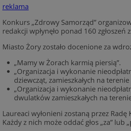
reklama
SessID
QeSessID
Konkurs „Zdrowy Samorząd” organizowa
MvSessID
redakcji wpłynęło ponad 160 zgłosze
__cf_bm
Miasto Żory zostało docenione za wdroż
suid
„Mamy w Żorach karmią piersią”.
INGRESSCOOKIE
„Organizacja i wykonanie nieodpłat
dziewcząt, zamieszkałych na terenie 
„Organizacja i wykonanie nieodpła
euds
dwulatków zamieszkałych na terenie
VISITOR_PRIVACY_
Laureaci wyłonieni zostaną przez Radę 
Każdy z nich może oddać głos „za” lub 