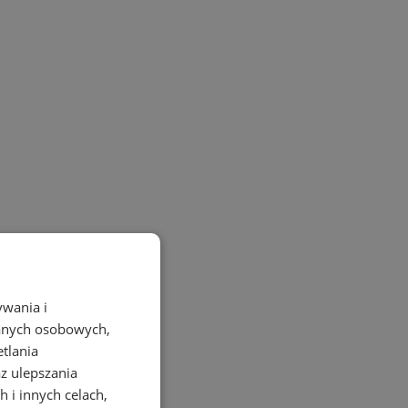
ywania i
danych osobowych,
etlania
az ulepszania
 i innych celach,