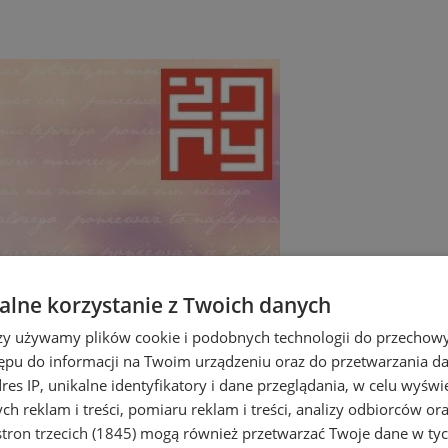
lne korzystanie z Twoich danych
rzy używamy plików cookie i podobnych technologii do przechow
ępu do informacji na Twoim urządzeniu oraz do przetwarzania 
dres IP, unikalne identyfikatory i dane przeglądania, w celu wyświ
h reklam i treści, pomiaru reklam i treści, analizy odbiorców or
tron trzecich (1845)
mogą również przetwarzać Twoje dane w tych