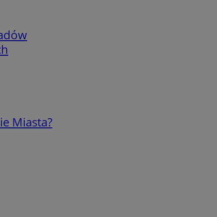
adów
ch
ie Miasta?