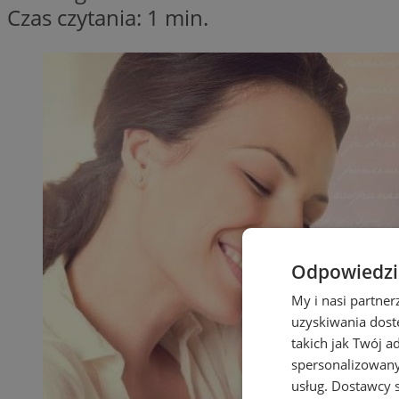
Czas czytania: 1 min.
Odpowiedzia
My i nasi partne
uzyskiwania dost
takich jak Twój a
spersonalizowanyc
usług.
Dostawcy s