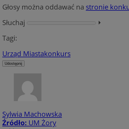
Głosy można oddawać na
stronie konk
Słuchaj
⏵︎
li_gc
Tagi:
CookieScriptConse
Urząd Miasta
konkurs
Udostępnij
Nazwa
Nazwa
Nazwa
gid_CAESEEbgrCsX
_ga_L2744325BY
__mguid_
tt_viewer
_ga
DSID
Sylwia Machowska
Źródło:
UM Żory
ADKUID