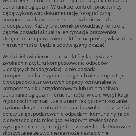
Właściciele nieruchomości mają obowiązek umożliwić
dokonanie oględzin. W trakcie kontroli, pracownicy
będą wykonywać dokumentację fotograficzną
kompostowników oraz znajdujących się w nich
bioodpadów. Każdy pracownik prowadzący kontrolę
będzie posiadał aktualną legitymację pracownika
Urzędu oraz upoważnienie, które na prośbę właściciela
nieruchomości, będzie zobowiązany okazać.
Właścicielowi nieruchomości, który korzysta ze
zwolnienia z tytułu kompostowania odpadów
ulegających biodegradacji, a nie posiada
kompostownika przydomowego lub nie kompostuje
bioodpadów stanowiących odpady komunalne w
kompostowniku przydomowym lub uniemożliwia
dokonanie oględzin nieruchomości, w celu weryfikacji
zgodności informacji, ze stanem faktycznym zostanie
wydana decyzja o utracie prawa do zwolnienia z części
opłaty za gospodarowanie odpadami komunalnymi od
pierwszego dnia miesiąca, w którym stwierdzono
wystąpienie co najmniej jednej z przesłanek. Ponowne
skorzystanie ze zwolnienia może nastąpić nie