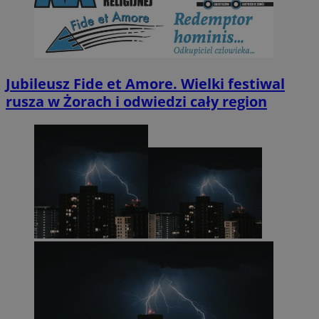
Jubileusz Fide et Amore. Wielki festiwal
rusza w Żorach i odwiedzi cały region