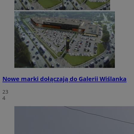
Nowe marki dołączają do Galerii Wiślanka
23
4