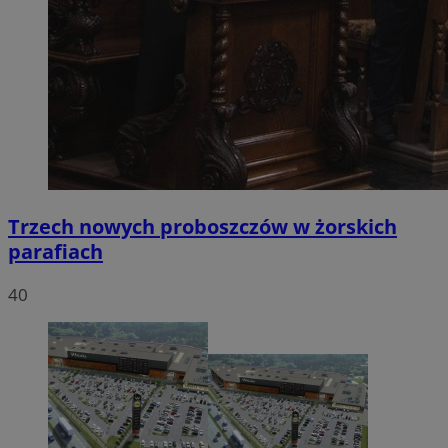
Trzech nowych proboszczów w żorskich
parafiach
40