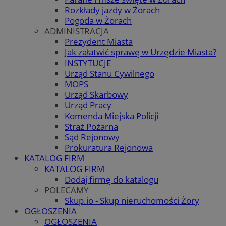
Rozkłady jazdy w Żorach
Pogoda w Żorach
ADMINISTRACJA
Prezydent Miasta
Jak załatwić sprawę w Urzędzie Miasta?
INSTYTUCJE
Urząd Stanu Cywilnego
MOPS
Urząd Skarbowy
Urząd Pracy
Komenda Miejska Policji
Straż Pożarna
Sąd Rejonowy
Prokuratura Rejonowa
KATALOG FIRM
KATALOG FIRM
Dodaj firmę do katalogu
POLECAMY
Skup.io - Skup nieruchomości Żory
OGŁOSZENIA
OGŁOSZENIA