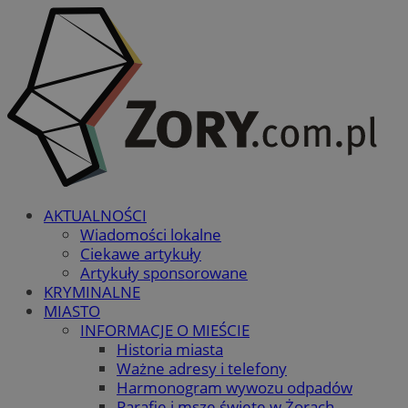
AKTUALNOŚCI
Wiadomości lokalne
Ciekawe artykuły
Artykuły sponsorowane
KRYMINALNE
MIASTO
INFORMACJE O MIEŚCIE
Historia miasta
Ważne adresy i telefony
Harmonogram wywozu odpadów
Parafie i msze święte w Żorach