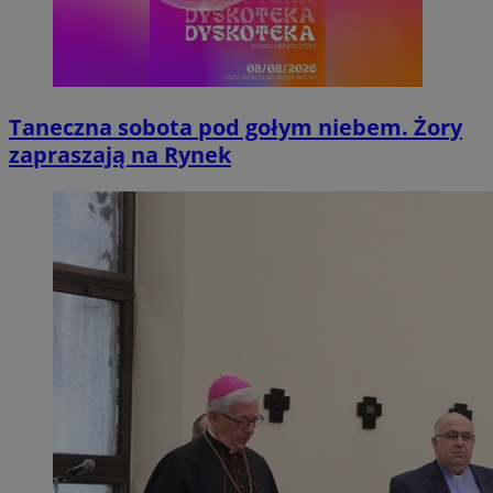
Taneczna sobota pod gołym niebem. Żory
zapraszają na Rynek