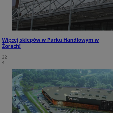
Więcej sklepów w Parku Handlowym w
Żorach!
22
4