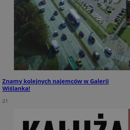
Znamy kolejnych najemców w Galerii
Wiślanka!
21