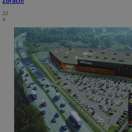
Żorach!
22
4