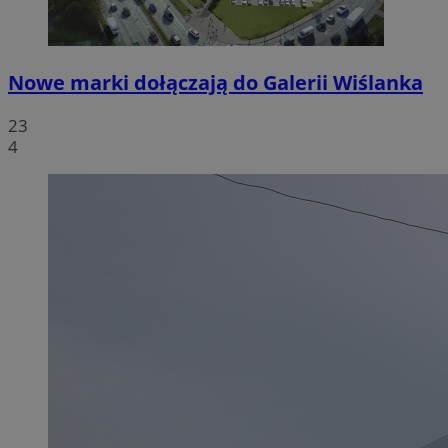
Nowe marki dołączają do Galerii Wiślanka
23
4