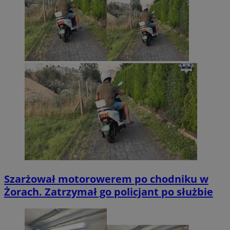
Szarżował motorowerem po chodniku w
Żorach. Zatrzymał go policjant po służbie