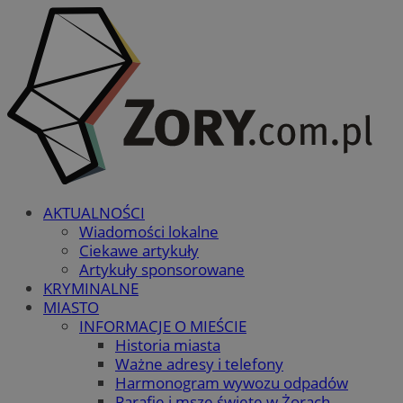
AKTUALNOŚCI
Wiadomości lokalne
Ciekawe artykuły
Artykuły sponsorowane
KRYMINALNE
MIASTO
INFORMACJE O MIEŚCIE
Historia miasta
Ważne adresy i telefony
Harmonogram wywozu odpadów
Parafie i msze święte w Żorach