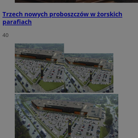
Trzech nowych proboszczów w żorskich
parafiach
40