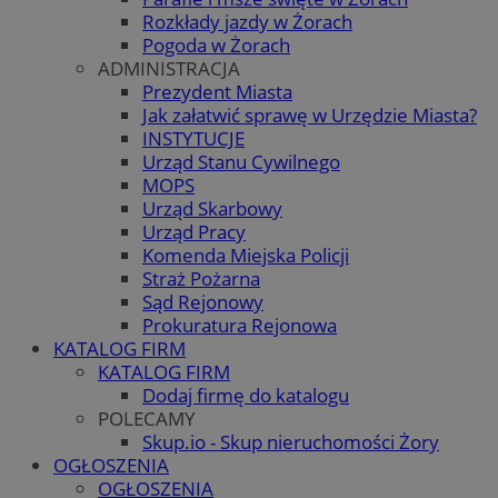
Rozkłady jazdy w Żorach
Pogoda w Żorach
ADMINISTRACJA
Prezydent Miasta
Jak załatwić sprawę w Urzędzie Miasta?
INSTYTUCJE
Urząd Stanu Cywilnego
MOPS
Urząd Skarbowy
Urząd Pracy
Komenda Miejska Policji
Straż Pożarna
Sąd Rejonowy
Prokuratura Rejonowa
KATALOG FIRM
KATALOG FIRM
Dodaj firmę do katalogu
POLECAMY
Skup.io - Skup nieruchomości Żory
OGŁOSZENIA
OGŁOSZENIA