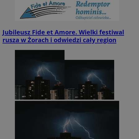
Jubileusz Fide et Amore. Wielki festiwal
rusza w Żorach i odwiedzi cały region