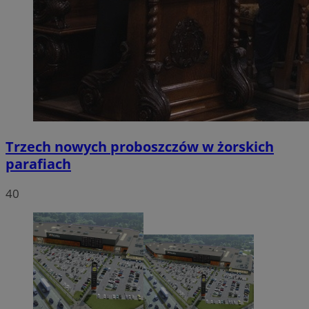
Trzech nowych proboszczów w żorskich
parafiach
40