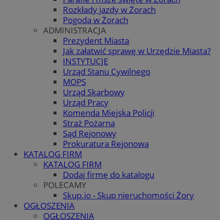
Rozkłady jazdy w Żorach
Pogoda w Żorach
ADMINISTRACJA
Prezydent Miasta
Jak załatwić sprawę w Urzędzie Miasta?
INSTYTUCJE
Urząd Stanu Cywilnego
MOPS
Urząd Skarbowy
Urząd Pracy
Komenda Miejska Policji
Straż Pożarna
Sąd Rejonowy
Prokuratura Rejonowa
KATALOG FIRM
KATALOG FIRM
Dodaj firmę do katalogu
POLECAMY
Skup.io - Skup nieruchomości Żory
OGŁOSZENIA
OGŁOSZENIA