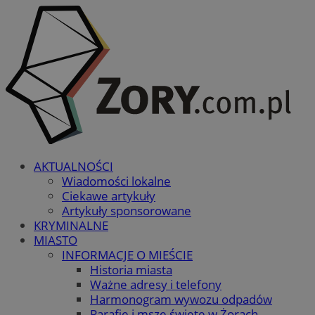
AKTUALNOŚCI
Wiadomości lokalne
Ciekawe artykuły
Artykuły sponsorowane
KRYMINALNE
MIASTO
INFORMACJE O MIEŚCIE
Historia miasta
Ważne adresy i telefony
Harmonogram wywozu odpadów
Parafie i msze święte w Żorach