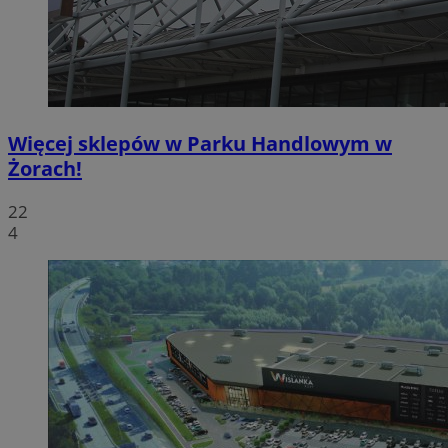
Więcej sklepów w Parku Handlowym w
Żorach!
22
4