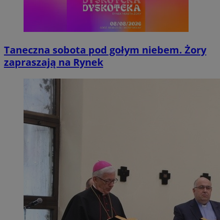
Taneczna sobota pod gołym niebem. Żory
zapraszają na Rynek