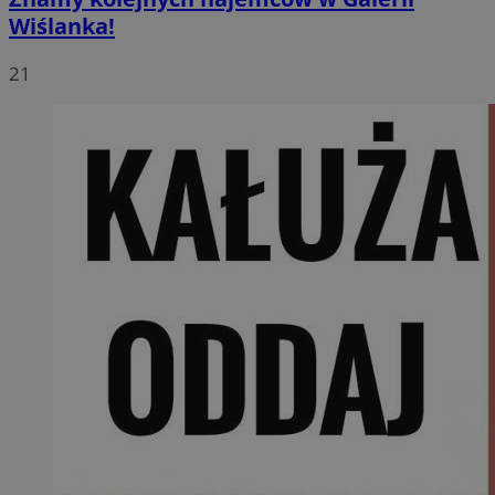
Wiślanka!
21