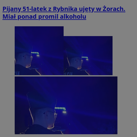
Pijany 51-latek z Rybnika ujęty w Żorach.
Miał ponad promil alkoholu