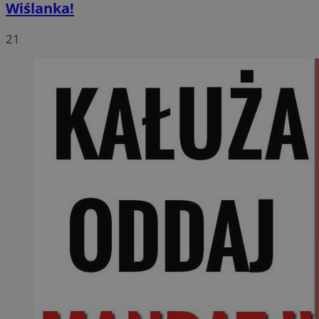
Wiślanka!
21