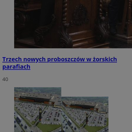
Trzech nowych proboszczów w żorskich
parafiach
40