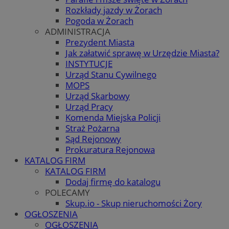
Rozkłady jazdy w Żorach
Pogoda w Żorach
ADMINISTRACJA
Prezydent Miasta
Jak załatwić sprawę w Urzędzie Miasta?
INSTYTUCJE
Urząd Stanu Cywilnego
MOPS
Urząd Skarbowy
Urząd Pracy
Komenda Miejska Policji
Straż Pożarna
Sąd Rejonowy
Prokuratura Rejonowa
KATALOG FIRM
KATALOG FIRM
Dodaj firmę do katalogu
POLECAMY
Skup.io - Skup nieruchomości Żory
OGŁOSZENIA
OGŁOSZENIA