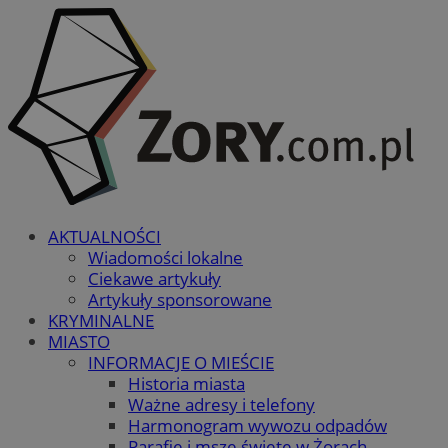
AKTUALNOŚCI
Wiadomości lokalne
Ciekawe artykuły
Artykuły sponsorowane
KRYMINALNE
MIASTO
INFORMACJE O MIEŚCIE
Historia miasta
Ważne adresy i telefony
Harmonogram wywozu odpadów
Parafie i msze święte w Żorach