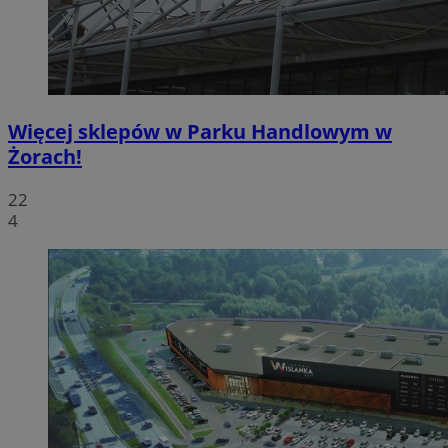
Więcej sklepów w Parku Handlowym w
Żorach!
22
4