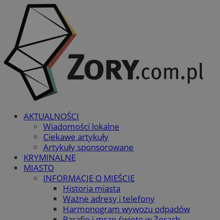
AKTUALNOŚCI
Wiadomości lokalne
Ciekawe artykuły
Artykuły sponsorowane
KRYMINALNE
MIASTO
INFORMACJE O MIEŚCIE
Historia miasta
Ważne adresy i telefony
Harmonogram wywozu odpadów
Parafie i msze święte w Żorach