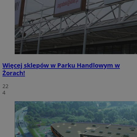
Więcej sklepów w Parku Handlowym w
Żorach!
22
4