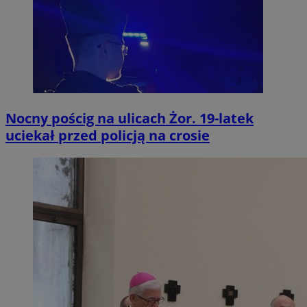
Nocny pościg na ulicach Żor. 19-latek
uciekał przed policją na crosie