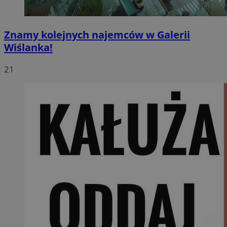
Znamy kolejnych najemców w Galerii
Wiślanka!
21