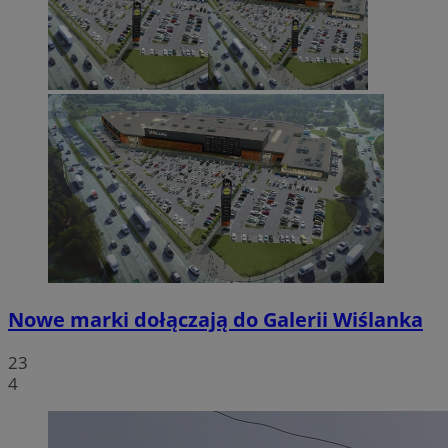
Nowe marki dołączają do Galerii Wiślanka
23
4