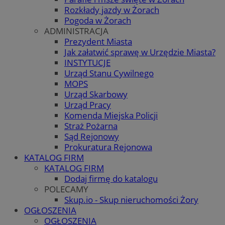
Rozkłady jazdy w Żorach
Pogoda w Żorach
ADMINISTRACJA
Prezydent Miasta
Jak załatwić sprawę w Urzędzie Miasta?
INSTYTUCJE
Urząd Stanu Cywilnego
MOPS
Urząd Skarbowy
Urząd Pracy
Komenda Miejska Policji
Straż Pożarna
Sąd Rejonowy
Prokuratura Rejonowa
KATALOG FIRM
KATALOG FIRM
Dodaj firmę do katalogu
POLECAMY
Skup.io - Skup nieruchomości Żory
OGŁOSZENIA
OGŁOSZENIA