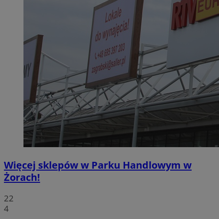
Więcej sklepów w Parku Handlowym w
Żorach!
22
4