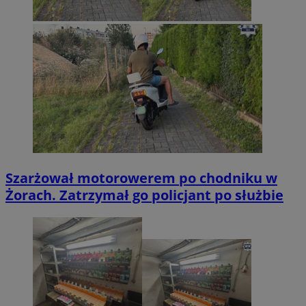
Szarżował motorowerem po chodniku w
Żorach. Zatrzymał go policjant po służbie