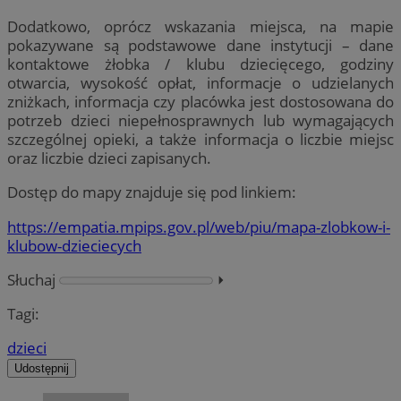
Dodatkowo, oprócz wskazania miejsca, na mapie
pokazywane są podstawowe dane instytucji – dane
kontaktowe żłobka / klubu dziecięcego, godziny
otwarcia, wysokość opłat, informacje o udzielanych
zniżkach, informacja czy placówka jest dostosowana do
potrzeb dzieci niepełnosprawnych lub wymagających
szczególnej opieki, a także informacja o liczbie miejsc
oraz liczbie dzieci zapisanych.
Dostęp do mapy znajduje się pod linkiem:
https://empatia.mpips.gov.pl/web/piu/mapa-zlobkow-i-
klubow-dzieciecych
Słuchaj
⏵︎
Tagi:
dzieci
Udostępnij