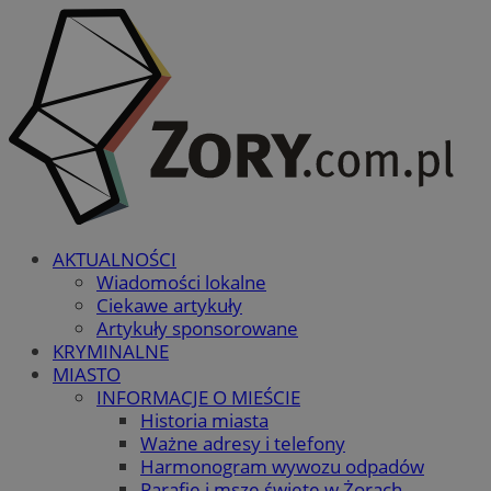
AKTUALNOŚCI
Wiadomości lokalne
Ciekawe artykuły
Artykuły sponsorowane
KRYMINALNE
MIASTO
INFORMACJE O MIEŚCIE
Historia miasta
Ważne adresy i telefony
Harmonogram wywozu odpadów
Parafie i msze święte w Żorach