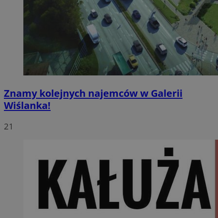
Znamy kolejnych najemców w Galerii
Wiślanka!
21