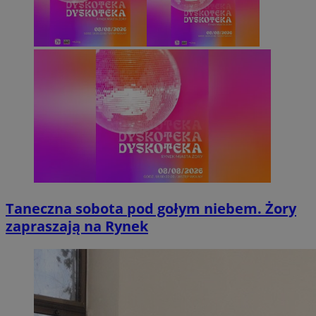
Taneczna sobota pod gołym niebem. Żory
zapraszają na Rynek