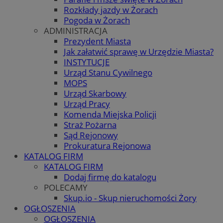
Rozkłady jazdy w Żorach
Pogoda w Żorach
ADMINISTRACJA
Prezydent Miasta
Jak załatwić sprawę w Urzędzie Miasta?
INSTYTUCJE
Urząd Stanu Cywilnego
MOPS
Urząd Skarbowy
Urząd Pracy
Komenda Miejska Policji
Straż Pożarna
Sąd Rejonowy
Prokuratura Rejonowa
KATALOG FIRM
KATALOG FIRM
Dodaj firmę do katalogu
POLECAMY
Skup.io - Skup nieruchomości Żory
OGŁOSZENIA
OGŁOSZENIA